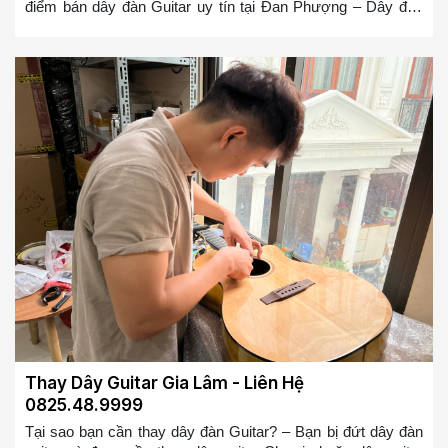
điểm bán dây đàn Guitar uy tín tại Đan Phượng – Dây đàn
Guitar của bạn bị cũ, bị rỉ và bạn muốn thay nó – Dây đàn
Guitar mới sẽ giúp bạn chơi mượt mà hơn và có cảm giác
đánh tốt hơn, bạn sẽ không bị ức chế nữa khi chơi đàn
Guitar so với bộ dây đàn Guitar bị rỉ => Bạn ở bất cứ đâu tại
Đan Phượng muốn tìm địa điểm thay dây đàn guitar hoặc
mua dây đàn guitar tại Đan Phượng. Chúng tôi sẽ cử đội ngũ
thợ lành nghề đến thay trong 10-20 phút cho các bạn
Thay Dây Guitar Gia Lâm - Liên Hệ
0825.48.9999
Tại sao bạn cần thay dây đàn Guitar? – Bạn bị đứt dây đàn