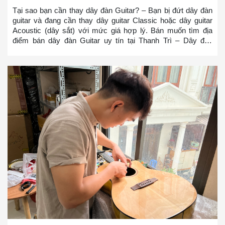
Tại sao bạn cần thay dây đàn Guitar? – Bạn bị đứt dây đàn
guitar và đang cần thay dây guitar Classic hoặc dây guitar
Acoustic (dây sắt) với mức giá hợp lý. Bán muốn tìm địa
điểm bán dây đàn Guitar uy tín tại Thanh Trì – Dây đàn
Guitar của bạn bị cũ, bị rỉ và bạn muốn thay nó – Dây đàn
Guitar mới sẽ giúp bạn chơi mượt mà hơn và có cảm giác
đánh tốt hơn, bạn sẽ không bị ức chế nữa khi chơi đàn
Guitar so với bộ dây đàn Guitar bị rỉ => Bạn ở bất cứ đâu tại
Thanh Trì muốn tìm địa điểm thay dây đàn guitar hoặc mua
dây đàn guitar tại Thanh Trì. Chúng tôi sẽ cử đội ngũ thợ lành
nghề đến thay trong 10-20 phút cho các bạn