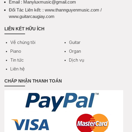
Email
: Manyluxmusic@gmail.com
Đối Tác Liên kết:
: www.thannguyenmusic.com /
www.guitarcaugiay.com
LIÊN KẾT HỮU ÍCH
Về chúng tôi
Guitar
Piano
Organ
Tin tức
Dịch vụ
Liên hệ
CHẤP NHẬN THANH TOÁN