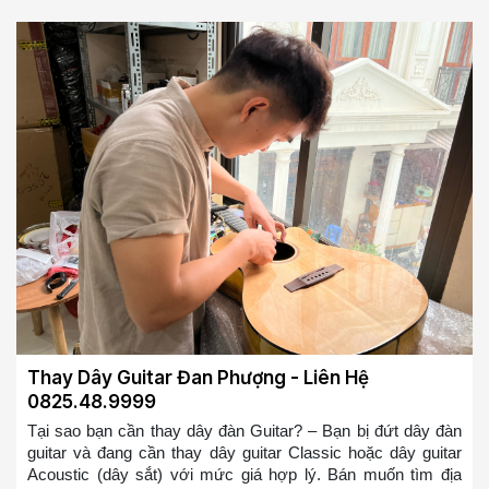
Guitar mới sẽ giúp bạn chơi mượt mà hơn và có cảm giác
đánh tốt hơn, bạn sẽ không bị ức chế nữa khi chơi đàn
Guitar so với bộ dây đàn Guitar bị rỉ => Bạn ở bất cứ đâu tại
Hoài Đức muốn tìm địa điểm thay dây đàn guitar hoặc mua
dây đàn guitar tại Hoài Đức. Chúng tôi sẽ cử đội ngũ thợ lành
nghề đến thay trong 10-20 phút cho các bạn
Thay Dây Guitar Đan Phượng - Liên Hệ
0825.48.9999
Tại sao bạn cần thay dây đàn Guitar? – Bạn bị đứt dây đàn
guitar và đang cần thay dây guitar Classic hoặc dây guitar
Acoustic (dây sắt) với mức giá hợp lý. Bán muốn tìm địa