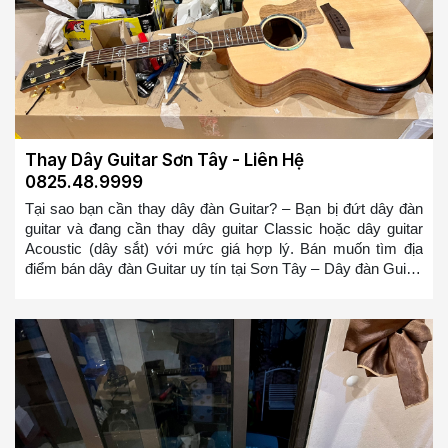
Thay Dây Guitar Sơn Tây - Liên Hệ
0825.48.9999
Tại sao bạn cần thay dây đàn Guitar? – Bạn bị đứt dây đàn
guitar và đang cần thay dây guitar Classic hoặc dây guitar
Acoustic (dây sắt) với mức giá hợp lý. Bán muốn tìm địa
điểm bán dây đàn Guitar uy tín tại Sơn Tây – Dây đàn Guitar
của bạn bị cũ, bị rỉ và bạn muốn thay nó – Dây đàn Guitar
mới sẽ giúp bạn chơi mượt mà hơn và có cảm giác đánh tốt
hơn, bạn sẽ không bị ức chế nữa khi chơi đàn Guitar so với
bộ dây đàn Guitar bị rỉ => Bạn ở bất cứ đâu tại Sơn Tây
muốn tìm địa điểm thay dây đàn guitar hoặc mua dây đàn
guitar tại Sơn Tây. Chúng tôi sẽ cử đội ngũ thợ lành nghề
đến thay trong 10-20 phút cho các bạn