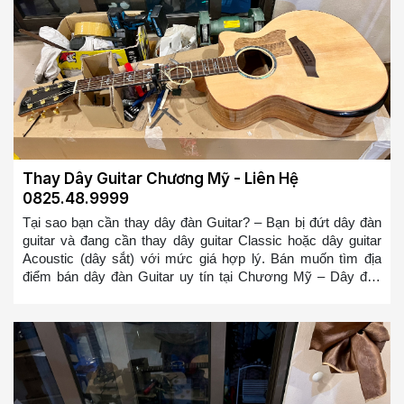
Thay Dây Guitar Chương Mỹ - Liên Hệ
0825.48.9999
Tại sao bạn cần thay dây đàn Guitar? – Bạn bị đứt dây đàn
guitar và đang cần thay dây guitar Classic hoặc dây guitar
Acoustic (dây sắt) với mức giá hợp lý. Bán muốn tìm địa
điểm bán dây đàn Guitar uy tín tại Chương Mỹ – Dây đàn
Guitar của bạn bị cũ, bị rỉ và bạn muốn thay nó – Dây đàn
Guitar mới sẽ giúp bạn chơi mượt mà hơn và có cảm giác
đánh tốt hơn, bạn sẽ không bị ức chế nữa khi chơi đàn
Guitar so với bộ dây đàn Guitar bị rỉ => Bạn ở bất cứ đâu tại
Chương Mỹ muốn tìm địa điểm thay dây đàn guitar hoặc
mua dây đàn guitar tại Chương Mỹ. Chúng tôi sẽ cử đội ngũ
thợ lành nghề đến thay trong 10-20 phút cho các bạn