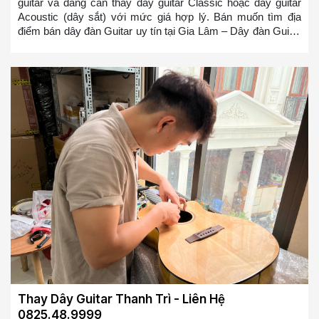
guitar và đang cần thay dây guitar Classic hoặc dây guitar
Acoustic (dây sắt) với mức giá hợp lý. Bán muốn tìm địa
điểm bán dây đàn Guitar uy tín tại Gia Lâm – Dây đàn Guitar
của bạn bị cũ, bị rỉ và bạn muốn thay nó – Dây đàn Guitar
mới sẽ giúp bạn chơi mượt mà hơn và có cảm giác đánh tốt
hơn, bạn sẽ không bị ức chế nữa khi chơi đàn Guitar so với
bộ dây đàn Guitar bị rỉ => Bạn ở bất cứ đâu tại Gia Lâm
muốn tìm địa điểm thay dây đàn guitar hoặc mua dây đàn
guitar tại Gia Lâm. Chúng tôi sẽ cử đội ngũ thợ lành nghề
đến thay trong 10-20 phút cho các bạn
Thay Dây Guitar Thanh Trì - Liên Hệ
0825.48.9999