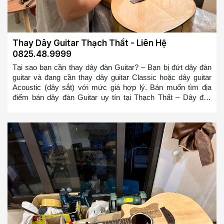
Thay Dây Guitar Thạch Thất - Liên Hệ
0825.48.9999
Tại sao bạn cần thay dây đàn Guitar? – Bạn bị đứt dây đàn
guitar và đang cần thay dây guitar Classic hoặc dây guitar
Acoustic (dây sắt) với mức giá hợp lý. Bán muốn tìm địa
điểm bán dây đàn Guitar uy tín tại Thạch Thất – Dây đàn
Guitar của bạn bị cũ, bị rỉ và bạn muốn thay nó – Dây đàn
Guitar mới sẽ giúp bạn chơi mượt mà hơn và có cảm giác
đánh tốt hơn, bạn sẽ không bị ức chế nữa khi chơi đàn
Guitar so với bộ dây đàn Guitar bị rỉ => Bạn ở bất cứ đâu tại
Thạch Thất muốn tìm địa điểm thay dây đàn guitar hoặc mua
dây đàn guitar tại Thạch Thất. Chúng tôi sẽ cử đội ngũ thợ
lành nghề đến thay trong 10-20 phút cho các bạn