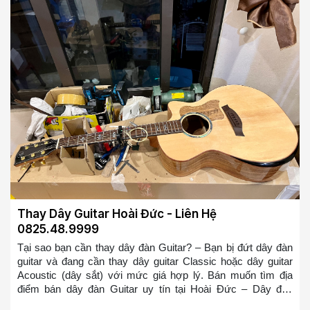
bộ dây đàn Guitar bị rỉ => Bạn ở bất cứ đâu tại Mỹ Đình
muốn tìm địa điểm thay dây đàn guitar hoặc mua dây đàn
guitar tại Mỹ Đình. Chúng tôi sẽ cử đội ngũ thợ lành nghề
đến thay trong 10-20 phút cho các bạn
Thay Dây Guitar Hoài Đức - Liên Hệ
0825.48.9999
Tại sao bạn cần thay dây đàn Guitar? – Bạn bị đứt dây đàn
guitar và đang cần thay dây guitar Classic hoặc dây guitar
Acoustic (dây sắt) với mức giá hợp lý. Bán muốn tìm địa
điểm bán dây đàn Guitar uy tín tại Hoài Đức – Dây đàn
Guitar của bạn bị cũ, bị rỉ và bạn muốn thay nó – Dây đàn