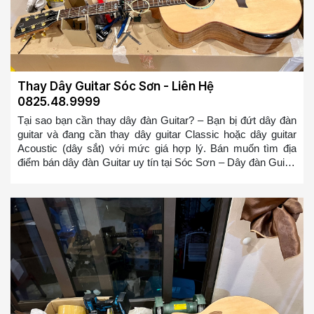
Thay Dây Guitar Sóc Sơn - Liên Hệ
0825.48.9999
Tại sao bạn cần thay dây đàn Guitar? – Bạn bị đứt dây đàn
guitar và đang cần thay dây guitar Classic hoặc dây guitar
Acoustic (dây sắt) với mức giá hợp lý. Bán muốn tìm địa
điểm bán dây đàn Guitar uy tín tại Sóc Sơn – Dây đàn Guitar
của bạn bị cũ, bị rỉ và bạn muốn thay nó – Dây đàn Guitar
mới sẽ giúp bạn chơi mượt mà hơn và có cảm giác đánh tốt
hơn, bạn sẽ không bị ức chế nữa khi chơi đàn Guitar so với
bộ dây đàn Guitar bị rỉ => Bạn ở bất cứ đâu tại Sóc Sơn
muốn tìm địa điểm thay dây đàn guitar hoặc mua dây đàn
guitar tại Sóc Sơn. Chúng tôi sẽ cử đội ngũ thợ lành nghề
đến thay trong 10-20 phút cho các bạn