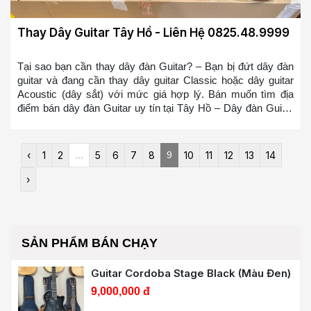
Thay Dây Guitar Tây Hồ - Liên Hệ 0825.48.9999
Tại sao bạn cần thay dây đàn Guitar? – Bạn bị đứt dây đàn
guitar và đang cần thay dây guitar Classic hoặc dây guitar
Acoustic (dây sắt) với mức giá hợp lý. Bán muốn tìm địa
điểm bán dây đàn Guitar uy tín tại Tây Hồ – Dây đàn Guitar
của bạn bị cũ, bị rỉ và bạn muốn thay nó – Dây đàn Guitar
mới sẽ giúp bạn chơi mượt mà hơn và có cảm giác đánh tốt
hơn, bạn sẽ không bị ức chế nữa khi chơi đàn Guitar so với
‹
1
2
...
5
6
7
8
9
10
11
12
13
14
bộ dây đàn Guitar bị rỉ => Bạn ở bất cứ đâu tại Tây Hồ muốn
tìm địa điểm thay dây đàn guitar hoặc mua dây đàn guitar tại
›
Tây Hồ. Chúng tôi sẽ cử đội ngũ thợ lành nghề đến thay
trong 10-20 phút cho các bạn
SẢN PHẨM BÁN CHẠY
Guitar Cordoba Stage Black (Màu Đen)
9,000,000 đ