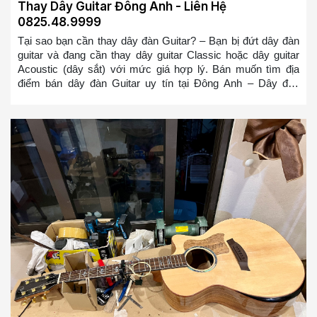
Thay Dây Guitar Đông Anh - Liên Hệ
0825.48.9999
Tại sao bạn cần thay dây đàn Guitar? – Bạn bị đứt dây đàn
guitar và đang cần thay dây guitar Classic hoặc dây guitar
Acoustic (dây sắt) với mức giá hợp lý. Bán muốn tìm địa
điểm bán dây đàn Guitar uy tín tại Đông Anh – Dây đàn
Guitar của bạn bị cũ, bị rỉ và bạn muốn thay nó – Dây đàn
Guitar mới sẽ giúp bạn chơi mượt mà hơn và có cảm giác
đánh tốt hơn, bạn sẽ không bị ức chế nữa khi chơi đàn
Guitar so với bộ dây đàn Guitar bị rỉ => Bạn ở bất cứ đâu tại
Đông Anh muốn tìm địa điểm thay dây đàn guitar hoặc mua
dây đàn guitar tại Đông Anh. Chúng tôi sẽ cử đội ngũ thợ
lành nghề đến thay trong 10-20 phút cho các bạn