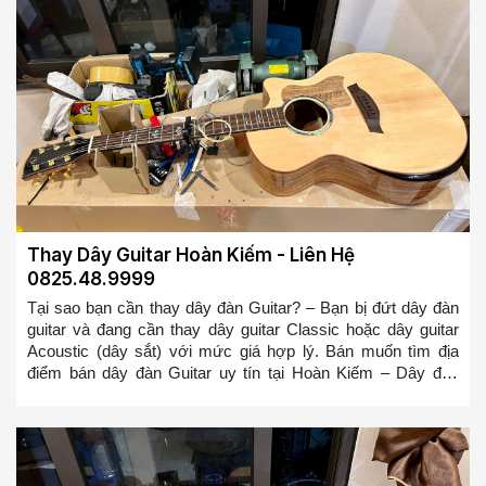
Thay Dây Guitar Hoàn Kiếm - Liên Hệ
0825.48.9999
Tại sao bạn cần thay dây đàn Guitar? – Bạn bị đứt dây đàn
guitar và đang cần thay dây guitar Classic hoặc dây guitar
Acoustic (dây sắt) với mức giá hợp lý. Bán muốn tìm địa
điểm bán dây đàn Guitar uy tín tại Hoàn Kiếm – Dây đàn
Guitar của bạn bị cũ, bị rỉ và bạn muốn thay nó – Dây đàn
Guitar mới sẽ giúp bạn chơi mượt mà hơn và có cảm giác
đánh tốt hơn, bạn sẽ không bị ức chế nữa khi chơi đàn
Guitar so với bộ dây đàn Guitar bị rỉ => Bạn ở bất cứ đâu tại
Hoàn Kiếm muốn tìm địa điểm thay dây đàn guitar hoặc mua