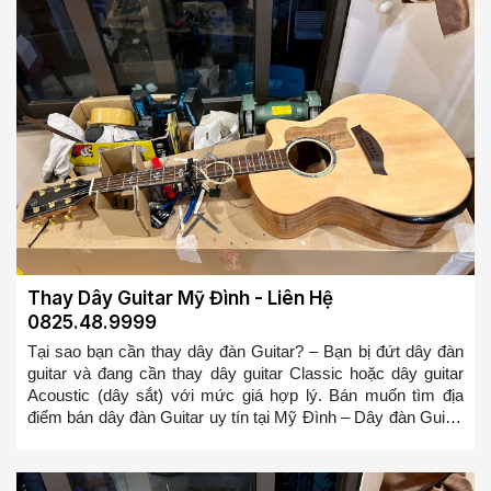
dây đàn guitar tại Hoàn Kiếm. Chúng tôi sẽ cử đội ngũ thợ
lành nghề đến thay trong 10-20 phút cho các bạn
Thay Dây Guitar Mỹ Đình - Liên Hệ
0825.48.9999
Tại sao bạn cần thay dây đàn Guitar? – Bạn bị đứt dây đàn
guitar và đang cần thay dây guitar Classic hoặc dây guitar
Acoustic (dây sắt) với mức giá hợp lý. Bán muốn tìm địa
điểm bán dây đàn Guitar uy tín tại Mỹ Đình – Dây đàn Guitar
của bạn bị cũ, bị rỉ và bạn muốn thay nó – Dây đàn Guitar
mới sẽ giúp bạn chơi mượt mà hơn và có cảm giác đánh tốt
hơn, bạn sẽ không bị ức chế nữa khi chơi đàn Guitar so với