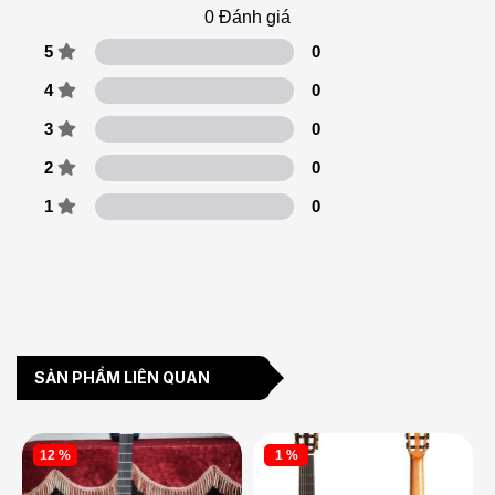
0
Đánh giá
5
0
4
0
3
0
2
0
1
0
SẢN PHẨM LIÊN QUAN
12 %
1 %