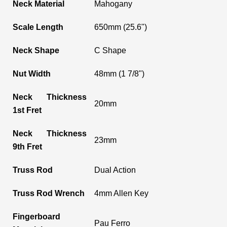
Neck Material
Mahogany
Scale Length
650mm (25.6")
Neck Shape
C Shape
Nut Width
48mm (1 7/8")
Neck Thickness
20mm
1st Fret
Neck Thickness
23mm
9th Fret
Truss Rod
Dual Action
Truss Rod Wrench
4mm Allen Key
Fingerboard
Pau Ferro