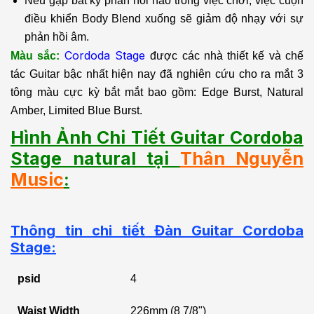
Nếu gặp bất kỳ phản hồi nào trong việc chơi, việc cuộn
điều khiển Body Blend xuống sẽ giảm độ nhạy với sự
phản hồi âm.
Cordoda Stage
Màu sắc:
được các nhà thiết kế và chế
tác Guitar bậc nhất hiện nay đã nghiên cứu cho ra mắt 3
tông màu cực kỳ bắt mắt bao gồm: Edge Burst, Natural
Amber, Limited Blue Burst.
Hình Ảnh Chi Tiết Guitar Cordoba
Stage
natural
tại
Thân Nguyễn
Music
:
Thông tin chi tiết Đàn Guitar Cordoba
Stage:
psid
4
Waist Width
226mm (8 7/8")