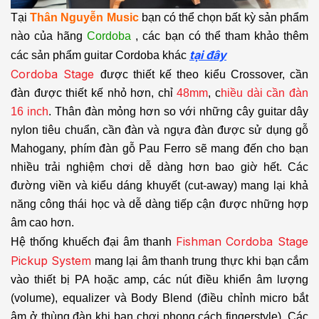
Tại
Thân Nguyễn Music
bạn có thể chọn bất kỳ sản phẩm
nào của hãng
Cordoba
, các bạn có thể tham khảo thêm
tại đây
các sản phẩm guitar Cordoba khác
Cordoba Stage
được thiết kế theo kiểu Crossover, cần
đàn được thiết kế nhỏ hơn, chỉ
48mm
, c
hiều dài cần đàn
16 inch
. Thân đàn mỏng hơn so với những cây guitar dây
nylon tiêu chuẩn, cần đàn và ngựa đàn được sử dụng gỗ
Mahogany, phím đàn gỗ Pau Ferro sẽ mang đến cho bạn
nhiều trải nghiệm chơi dễ dàng hơn bao giờ hết. Các
đường viền và kiểu dáng khuyết (cut-away) mang lại khả
năng công thái học và dễ dàng tiếp cận được những hợp
âm cao hơn.
Fishman Cordoba Stage
Hệ thống khuếch đại âm thanh
Pickup System
mang lại âm thanh trung thực khi bạn cắm
vào thiết bị PA hoặc amp, các nút điều khiển âm lượng
(volume), equalizer và Body Blend (điều chỉnh micro bắt
âm ở thùng đàn khi bạn chơi phong cách fingerstyle). Các