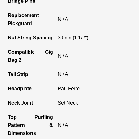
Bridge Pins
Replacement
N / A
Pickguard
Nut String Spacing
39mm (1 1/2")
Compatible Gig
N / A
Bag 2
Tail Strip
N / A
Headplate
Pau Ferro
Neck Joint
Set Neck
Top Purfling
Pattern &
N / A
Dimensions