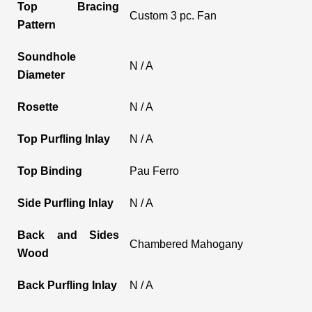
Top Bracing
Custom 3 pc. Fan
Pattern
Soundhole
N / A
Diameter
Rosette
N / A
Top Purfling Inlay
N / A
Top Binding
Pau Ferro
Side Purfling Inlay
N / A
Back and Sides
Chambered Mahogany
Wood
Back Purfling Inlay
N / A