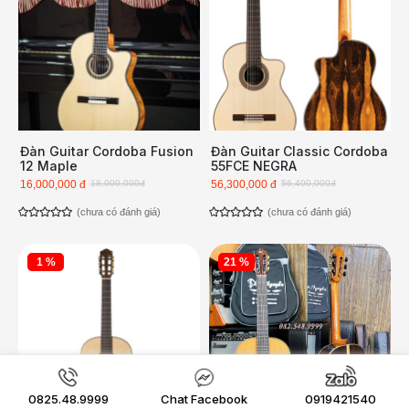
Đàn Guitar Cordoba Fusion
Đàn Guitar Classic Cordoba
12 Maple
55FCE NEGRA
16,000,000 đ
18,000,000đ
56,300,000 đ
56,400,000đ
(chưa có đánh giá)
(chưa có đánh giá)
1 %
21 %
0825.48.9999
Chat Facebook
0919421540