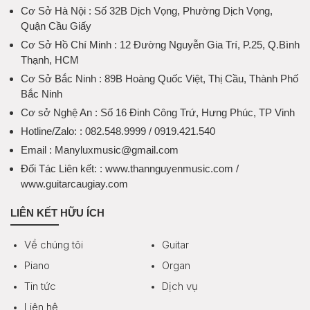
Cơ Sở Hà Nội
: Số 32B Dịch Vọng, Phường Dịch Vọng,
Quận Cầu Giấy
Cơ Sở Hồ Chí Minh
: 12 Đường Nguyễn Gia Trí, P.25, Q.Bình
Thạnh, HCM
Cơ Sở Bắc Ninh
: 89B Hoàng Quốc Việt, Thị Cầu, Thành Phố
Bắc Ninh
Cơ sở Nghệ An
: Số 16 Đinh Công Trứ, Hưng Phúc, TP Vinh
Hotline/Zalo:
: 082.548.9999 / 0919.421.540
Email
: Manyluxmusic@gmail.com
Đối Tác Liên kết:
: www.thannguyenmusic.com /
www.guitarcaugiay.com
LIÊN KẾT HỮU ÍCH
Về chúng tôi
Guitar
Piano
Organ
Tin tức
Dịch vụ
Liên hệ