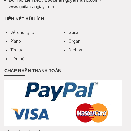
Đối Tác Liên kết:
: www.thannguyenmusic.com /
www.guitarcaugiay.com
LIÊN KẾT HỮU ÍCH
Về chúng tôi
Guitar
Piano
Organ
Tin tức
Dịch vụ
Liên hệ
CHẤP NHẬN THANH TOÁN