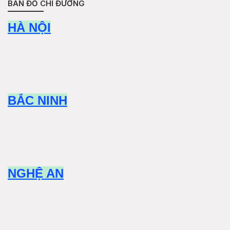
BẢN ĐỒ CHỈ ĐƯỜNG
HÀ NỘI
BẮC NINH
NGHỆ AN