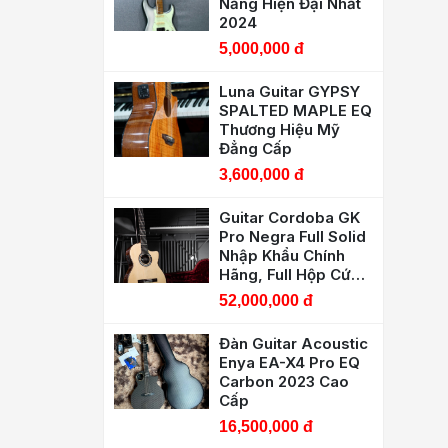
Năng Hiện Đại Nhất
2024
5,000,000 đ
Luna Guitar GYPSY
SPALTED MAPLE EQ
Thương Hiệu Mỹ
Đẳng Cấp
3,600,000 đ
Guitar Cordoba GK
Pro Negra Full Solid
Nhập Khẩu Chính
Hãng, Full Hộp Cứng
Cordoba Cao Cấp
52,000,000 đ
Đàn Guitar Acoustic
Enya EA-X4 Pro EQ
Carbon 2023 Cao
Cấp
16,500,000 đ