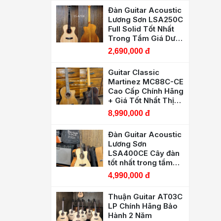
Đàn Guitar Acoustic
Lương Sơn LSA250C
Full Solid Tốt Nhất
Trong Tầm Giá Dưới
3 Triệu
2,690,000 đ
Guitar Classic
Martinez MC88C-CE
Cao Cấp Chính Hãng
+ Giá Tốt Nhất Thị
Trường, Chất Lượng
8,990,000 đ
Tốt Nhiều Guitarist
Sử Dụng Thu Âm
Đàn Guitar Acoustic
Biểu Diễn
Lương Sơn
LSA400CE Cây đàn
tốt nhất trong tầm
giá, Có EQ biểu diễn
4,990,000 đ
Thuận Guitar AT03C
LP Chính Hãng Bảo
Hành 2 Năm