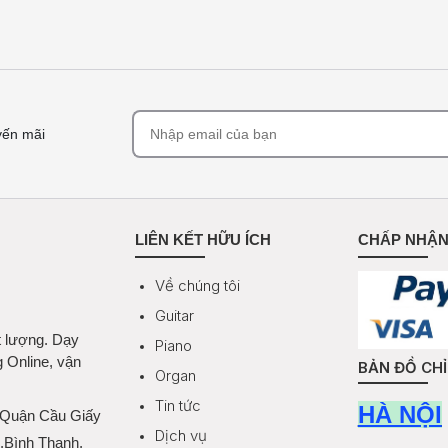
yến mãi
LIÊN KẾT HỮU ÍCH
CHẤP NHẬN
Về chúng tôi
Guitar
t lượng. Dạy
Piano
g Online, vận
BẢN ĐỒ CH
Organ
Tin tức
HÀ NỘI
 Quận Cầu Giấy
Dịch vụ
Q.Bình Thạnh,