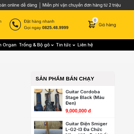
oán online dễ dàng
Miễn phí vận chuyển đơn hàng từ 2 triệu
0 sản phẩm trong g
0
n
Đặt hàng nhanh
Giỏ hàng
Gọi ngay
0825.48.9999
n Organ
Trống & Bộ gõ
Tin tức
Liên hệ
SẢN PHẨM BÁN CHẠY
Guitar Cordoba
Stage Black (Màu
Đen)
9,000,000 đ
Guitar Điện Smiger
L-G2-I3 Đa Chức