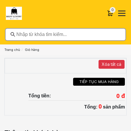
0 sản phẩ
0
Nhập từ khóa tìm kiếm...
Trang chủ
Giỏ hàng
Xóa tất cả
TIẾP TỤC MUA HÀNG
0 đ
Tổng tiền:
0
Tổng:
sản phẩm