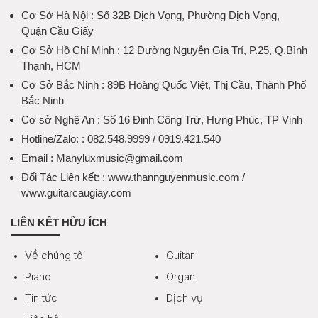
Cơ Sở Hà Nội
: Số 32B Dịch Vọng, Phường Dịch Vọng,
Quận Cầu Giấy
Cơ Sở Hồ Chí Minh
: 12 Đường Nguyễn Gia Trí, P.25, Q.Bình
Thạnh, HCM
Cơ Sở Bắc Ninh
: 89B Hoàng Quốc Việt, Thị Cầu, Thành Phố
Bắc Ninh
Cơ sở Nghệ An
: Số 16 Đinh Công Trứ, Hưng Phúc, TP Vinh
Hotline/Zalo:
: 082.548.9999 / 0919.421.540
Email
: Manyluxmusic@gmail.com
Đối Tác Liên kết:
: www.thannguyenmusic.com /
www.guitarcaugiay.com
LIÊN KẾT HỮU ÍCH
Về chúng tôi
Guitar
Piano
Organ
Tin tức
Dịch vụ