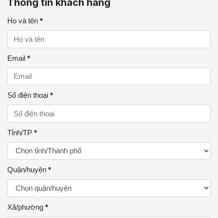
Thông tin khách hàng
Họ và tên
*
Email
*
Số điện thoại
*
Tỉnh/TP
*
Quận/huyện
*
Xã/phường
*