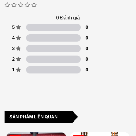
0
Đánh giá
5
0
4
0
3
0
2
0
1
0
SẢN PHẨM LIÊN QUAN