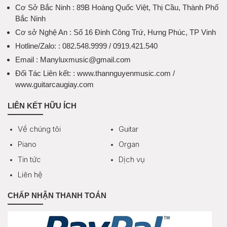
Cơ Sở Bắc Ninh
: 89B Hoàng Quốc Việt, Thị Cầu, Thành Phố
Bắc Ninh
Cơ sở Nghệ An
: Số 16 Đinh Công Trứ, Hưng Phúc, TP Vinh
Hotline/Zalo:
: 082.548.9999 / 0919.421.540
Email
: Manyluxmusic@gmail.com
Đối Tác Liên kết:
: www.thannguyenmusic.com /
www.guitarcaugiay.com
LIÊN KẾT HỮU ÍCH
Về chúng tôi
Guitar
Piano
Organ
Tin tức
Dịch vụ
Liên hệ
CHẤP NHẬN THANH TOÁN