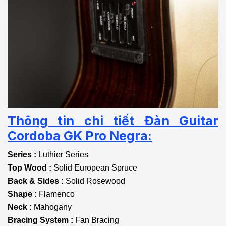
Thông tin chi tiết Đàn Guitar
Cordoba GK Pro Negra:
Series :
Luthier Series
Top Wood :
Solid European Spruce
Back & Sides :
Solid Rosewood
Shape :
Flamenco
Neck :
Mahogany
Bracing System :
Fan Bracing