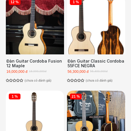
12 %
1 %
Đàn Guitar Cordoba Fusion
Đàn Guitar Classic Cordoba
12 Maple
55FCE NEGRA
16,000,000 đ
18,000,000đ
56,300,000 đ
56,400,000đ
(chưa có đánh giá)
(chưa có đánh giá)
1 %
21 %