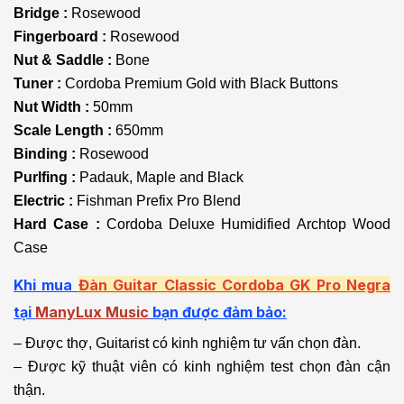
Bridge :
Rosewood
Fingerboard :
Rosewood
Nut & Saddle :
Bone
Tuner :
Cordoba Premium Gold with Black Buttons
Nut Width :
50mm
Scale Length :
650mm
Binding :
Rosewood
Purlfing :
Padauk, Maple and Black
Electric :
Fishman Prefix Pro Blend
Hard Case :
Cordoba Deluxe Humidified Archtop Wood
Case
Khi mua
Đàn Guitar Classic Cordoba GK Pro Negra
tại
ManyLux Music
bạn được đảm bảo:
– Được thợ, Guitarist có kinh nghiệm tư vấn chọn đàn.
– Được kỹ thuật viên có kinh nghiệm test chọn đàn cận
thận.