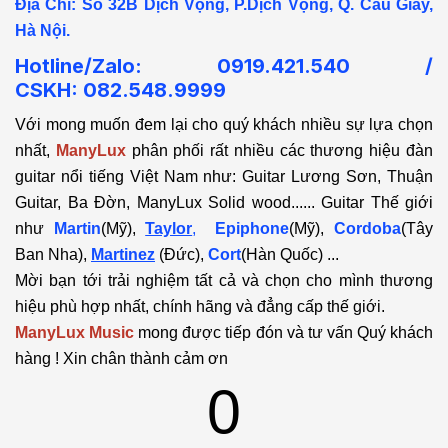
Địa Chỉ: Số 32B Dịch Vọng, P.Dịch Vọng, Q. Cầu Giấy,
Hà Nội.
Hotline/Zalo: 0919.421.540 /
CSKH:
082.548.9999
Với mong muốn đem lại cho quý khách nhiều sự lựa chọn
nhất,
ManyLux
phân phối rất nhiều các thương hiệu đàn
guitar nổi tiếng Việt Nam như: Guitar Lương Sơn, Thuận
Guitar, Ba Đờn, ManyLux Solid wood...... Guitar Thế giới
như
Martin
(Mỹ),
Taylor
,
Epiphone
(Mỹ),
Cordoba
(Tây
Ban Nha),
Martinez
(Đức),
Cort
(Hàn Quốc) ...
Mời bạn tới trải nghiệm tất cả và chọn cho mình thương
hiệu phù hợp nhất, chính hãng và đẳng cấp thế giới.
ManyLux Music
mong được tiếp đón và tư vấn Quý khách
hàng ! Xin chân thành cảm ơn
0