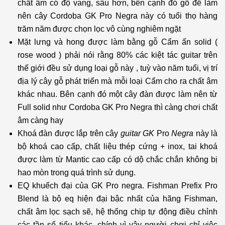
chất âm có độ vang, sâu hơn, bên cạnh đó gỗ để làm
nên cây Cordoba GK Pro Negra này có tuổi thọ hàng
trăm năm được chọn lọc vô cùng nghiêm ngặt
Mặt lưng và hong được làm bằng gỗ Cẩm ấn solid (
rose wood ) phải nói rằng 80% các kiệt tác guitar trên
thế giới đều sử dụng loại gỗ này , tuỳ vào năm tuổi, vị trí
địa lý cây gỗ phát triển mà mỗi loại Cẩm cho ra chất âm
khác nhau. Bên cạnh đó một cây đàn được làm nên từ
Full solid như Cordoba GK Pro Negra thì càng chơi chất
âm càng hay
Khoá đàn được lắp trên cây
guitar GK
Pro
Negra
này là
bộ khoá cao cấp, chất liệu thép cứng + inox, tai khoá
được làm từ Mantic cao cấp có dộ chắc chắn không bị
hao mòn trong quá trình sử dụng.
EQ khuếch đại của GK Pro negra. Fishman Prefix Pro
Blend là bộ eq hiện đại bậc nhất của hãng Fishman,
chất âm lọc sạch sẽ, hệ thống chip tự động điều chỉnh
các tần số tiểu khác, chính vì vậy người chơi chỉ việc