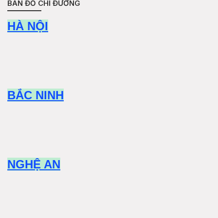
BẢN ĐỒ CHỈ ĐƯỜNG
HÀ NỘI
BẮC NINH
NGHỆ AN