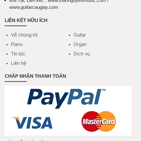
Đối Tác Liên kết:
: www.thannguyenmusic.com /
www.guitarcaugiay.com
LIÊN KẾT HỮU ÍCH
Về chúng tôi
Guitar
Piano
Organ
Tin tức
Dịch vụ
Liên hệ
CHẤP NHẬN THANH TOÁN