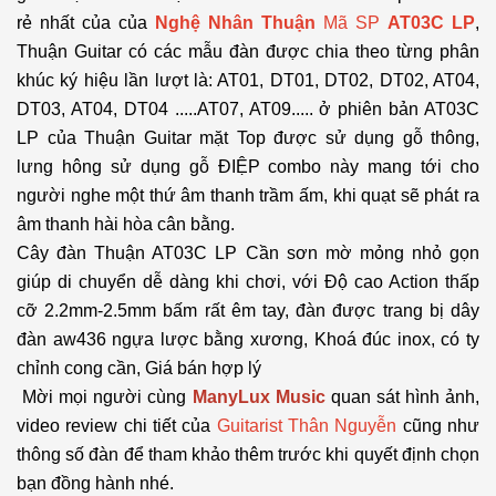
rẻ nhất của của
Nghệ Nhân Thuận
Mã SP
AT03C LP
,
Thuận Guitar có các mẫu đàn được chia theo từng phân
khúc ký hiệu lần lượt là: AT01, DT01, DT02, DT02, AT04,
DT03, AT04, DT04 .....AT07, AT09..... ở phiên bản AT03C
LP của Thuận Guitar mặt Top được sử dụng gỗ thông,
lưng hông sử dụng gỗ ĐIỆP combo này mang tới cho
người nghe một thứ âm thanh trầm ấm, khi quạt sẽ phát ra
âm thanh hài hòa cân bằng.
Cây đàn Thuận AT03C LP Cần sơn mờ mỏng nhỏ gọn
giúp di chuyển dễ dàng khi chơi, với Độ cao Action thấp
cỡ 2.2mm-2.5mm bấm rất êm tay, đàn được trang bị dây
đàn aw436 ngựa lược bằng xương, Khoá đúc inox, có ty
chỉnh cong cần, Giá bán hợp lý
Mời mọi người cùng
ManyLux Music
quan sát hình ảnh,
video review chi tiết của
Guitarist Thân Nguyễn
cũng như
thông số đàn để tham khảo thêm trước khi quyết định chọn
bạn đồng hành nhé.