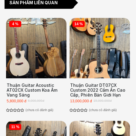
SẢN PHẨM LIÊN QUAN
4 %
14 %
Thuận Guitar Acoustic
Thuận Guitar DT07CX
AT02CX Custom Koa Âm
Custom 2022 Cẩm Ấn Cao
Vang Sáng
Cấp, Phiên Bản Giới Hạn
5,800,000 đ
6,000,000đ
13,000,000 đ
15,000,000đ
(chưa có đánh giá)
(chưa có đánh giá)
11 %