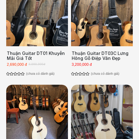
Thuận Guitar DT01 Khuyễn
Thuận Guitar DT03C Lưng
Mãi Giá Tốt
Hông Gỗ Điệp Vân Đẹp
2,690,000 đ
3,000,000đ
3,200,000 đ
(chưa có đánh giá)
(chưa có đánh giá)