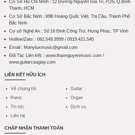
Cơ Sở Hồ Chí Minh
: 12 Đường Nguyễn Gia Trí, P.25, Q.Bình
Thạnh, HCM
Cơ Sở Bắc Ninh
: 89B Hoàng Quốc Việt, Thị Cầu, Thành Phố
Bắc Ninh
Cơ sở Nghệ An
: Số 16 Đinh Công Trứ, Hưng Phúc, TP Vinh
Hotline/Zalo:
: 082.548.9999 / 0919.421.540
Email
: Manyluxmusic@gmail.com
Đối Tác Liên kết:
: www.thannguyenmusic.com /
www.guitarcaugiay.com
LIÊN KẾT HỮU ÍCH
Về chúng tôi
Guitar
Piano
Organ
Tin tức
Dịch vụ
Liên hệ
CHẤP NHẬN THANH TOÁN