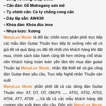
– Cần đàn: Gỗ Mahogany sơn mờ
– Ty chỉnh cần: Có ty chống cong cần
– Dây lắp sẵn: AW436
– Khóa đàn: Khóa đúc inox
– Nhựa lược: Xương
ManyLux Music
là đối tác chiến lược phân phối trực tiếp
các mẫu đàn Guitar Thuận trực tiếp từ xưởng nên sẽ có
giá tốt và quà tặng ưu đãi tốt nhất cho khách hàng khi đặt
mua, chính sách bảo hành cũng tốt hơn những chỗ khác
nên Khách hàng hoàn toàn yên tâm khi mua đàn guitar
Thuận tại
ManyLux Music,
nhận đặt thiết kế và gia công
đàn Guitar theo yêu cầu, Trực tiếp Nghệ nhân Thuận sản
xuất
ManyLux Music
phân phối tất cả các dòng đàn Guitar
Thuận như: AT, DT, OT, OM,PS ..... AT01, AT02, AT03,
AT04, AT7, AT09 .....Và tất cả các mẫu khách hàng đặt
custom sản xuất theo yêu cầu, Đến với
ManyLux Music