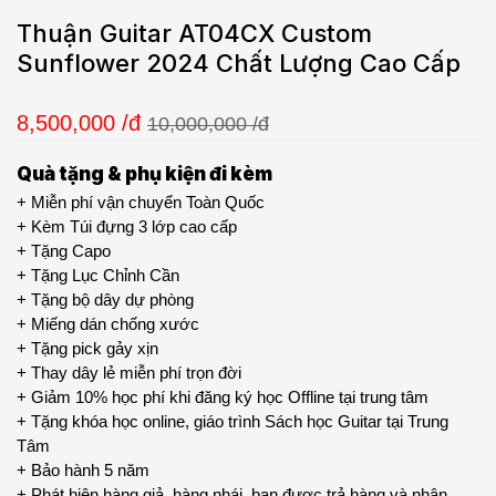
Thuận Guitar AT04CX Custom
Sunflower 2024 Chất Lượng Cao Cấp
8,500,000
/đ
10,000,000 /đ
Quà tặng & phụ kiện đi kèm
+ Miễn phí vận chuyển Toàn Quốc
+ Kèm Túi đựng 3 lớp cao cấp
+ Tặng Capo
+ Tặng Lục Chỉnh Cần
+ Tặng bộ dây dự phòng
+ Miếng dán chống xước
+ Tặng pick gảy xịn
+ Thay dây lẻ miễn phí trọn đời
+ Giảm 10% học phí khi đăng ký học Offline tại trung tâm
+ Tặng khóa học online, giáo trình Sách học Guitar tại Trung
Tâm
+ Bảo hành 5 năm
+ Phát hiện hàng giả, hàng nhái, bạn được trả hàng và nhận