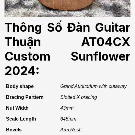
Thông Số Đàn Guitar
Thuận AT04CX
Custom Sunflower
2024:
Body shape
Grand Auditorium with cutaway
Bracing Parttern
Slotted X bracing
Nut Width
43mm
Scale Length
645mm
Bevels
Arm Rest