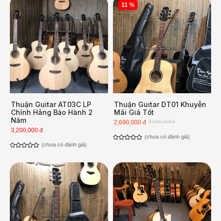
11 %
Thuận Guitar AT03C LP
Thuận Guitar DT01 Khuyễn
Chính Hãng Bảo Hành 2
Mãi Giá Tốt
Năm
2,690,000 đ
3,000,000đ
3,200,000 đ
(chưa có đánh giá)
(chưa có đánh giá)