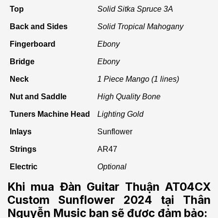
Top
Solid Sitka Spruce 3A
Back and Sides
Solid Tropical Mahogany
Fingerboard
Ebony
Bridge
Ebony
Neck
1 Piece Mango (1 lines)
Nut and Saddle
High Quality Bone
Tuners Machine Head
Lighting Gold
Inlays
Sunflower
Strings
AR47
Electric
Optional
Khi mua Đàn Guitar Thuận AT04CX
Custom Sunflower 2024 tại Thân
Nguyễn Music bạn sẽ được đảm bảo: