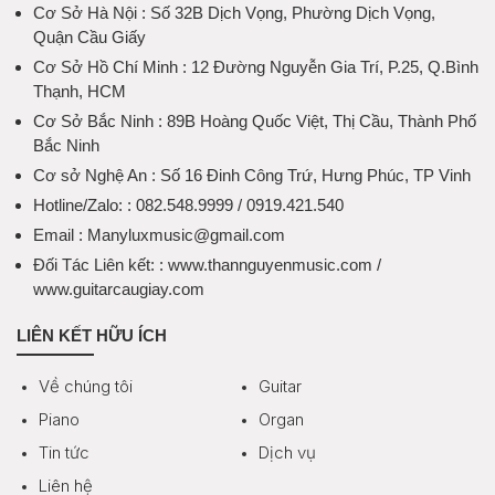
Cơ Sở Hà Nội
: Số 32B Dịch Vọng, Phường Dịch Vọng,
Quận Cầu Giấy
Cơ Sở Hồ Chí Minh
: 12 Đường Nguyễn Gia Trí, P.25, Q.Bình
Thạnh, HCM
Cơ Sở Bắc Ninh
: 89B Hoàng Quốc Việt, Thị Cầu, Thành Phố
Bắc Ninh
Cơ sở Nghệ An
: Số 16 Đinh Công Trứ, Hưng Phúc, TP Vinh
Hotline/Zalo:
: 082.548.9999 / 0919.421.540
Email
: Manyluxmusic@gmail.com
Đối Tác Liên kết:
: www.thannguyenmusic.com /
www.guitarcaugiay.com
LIÊN KẾT HỮU ÍCH
Về chúng tôi
Guitar
Piano
Organ
Tin tức
Dịch vụ
Liên hệ