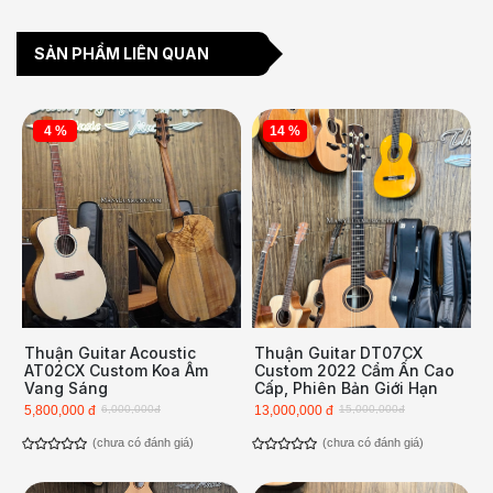
SẢN PHẨM LIÊN QUAN
4 %
14 %
Thuận Guitar Acoustic
Thuận Guitar DT07CX
AT02CX Custom Koa Âm
Custom 2022 Cẩm Ấn Cao
Vang Sáng
Cấp, Phiên Bản Giới Hạn
5,800,000 đ
6,000,000đ
13,000,000 đ
15,000,000đ
(chưa có đánh giá)
(chưa có đánh giá)