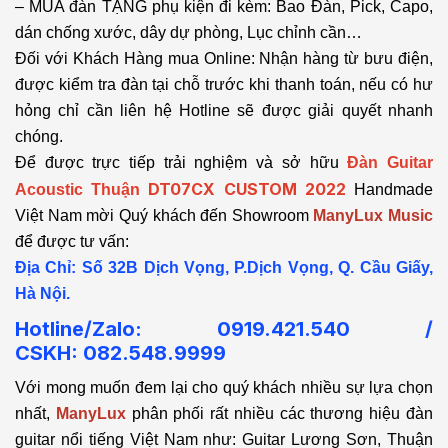
– MUA đàn TẶNG phụ kiện đi kèm: Bao Đàn, Pick, Capo,
dán chống xước, dây dự phòng, Lục chỉnh cần…
Đối với Khách Hàng mua Online: Nhận hàng từ bưu điện,
được kiểm tra đàn tại chỗ trước khi thanh toán, nếu có hư
hỏng chỉ cần liên hệ Hotline sẽ được giải quyết nhanh
chóng.
Để được trực tiếp trải nghiệm và sở hữu
Đàn Guitar
DT07CX CUSTOM 2022
Acoustic Thuận
Handmade
Việt Nam mời Quý khách đến Showroom
ManyLux Music
để được tư vấn:
Địa Chỉ: Số 32B Dịch Vọng, P.Dịch Vọng, Q. Cầu Giấy,
Hà Nội.
Hotline/Zalo: 0919.421.540 /
CSKH:
082.548.9999
Với mong muốn đem lại cho quý khách nhiều sự lựa chọn
nhất,
ManyLux
phân phối rất nhiều các thương hiệu đàn
guitar nổi tiếng Việt Nam như: Guitar Lương Sơn, Thuận