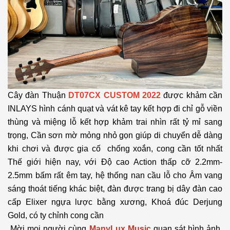
Cây đàn Thuận
DT07CX CUSTOM 2022
được khảm cần
INLAYS hình cánh quạt và vát kê tay kết hợp đi chỉ gỗ viền
thùng và miệng lỗ kết hợp khảm trai nhìn rất tỷ mỉ sang
trọng, Cần sơn mờ mỏng nhỏ gọn giúp di chuyển dễ dàng
khi chơi và được gia cố chống xoắn, cong cần tốt nhất
Thế giới hiện nay, với Độ cao Action thấp cỡ 2.2mm-
2.5mm bấm rất êm tay, hệ thống nan cầu lỗ cho Âm vang
sáng thoát tiếng khác biệt, đàn được trang bị dây đàn cao
cấp Elixer ngựa lược bằng xương, Khoá đúc Derjung
Gold, có ty chỉnh cong cần
Mời mọi người cùng
ManyLux Music
quan sát hình ảnh,