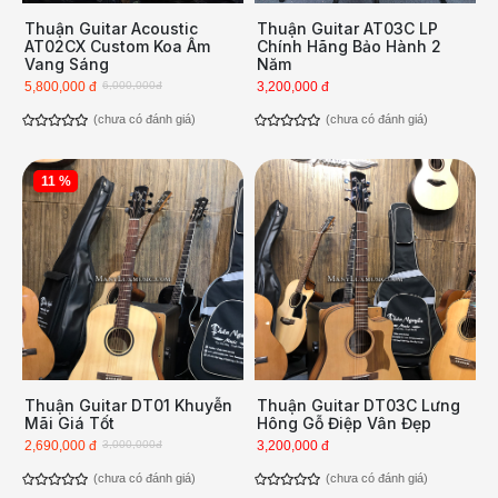
Thuận Guitar Acoustic
Thuận Guitar AT03C LP
AT02CX Custom Koa Âm
Chính Hãng Bảo Hành 2
Vang Sáng
Năm
5,800,000 đ
6,000,000đ
3,200,000 đ
(chưa có đánh giá)
(chưa có đánh giá)
11 %
Thuận Guitar DT01 Khuyễn
Thuận Guitar DT03C Lưng
Mãi Giá Tốt
Hông Gỗ Điệp Vân Đẹp
2,690,000 đ
3,000,000đ
3,200,000 đ
(chưa có đánh giá)
(chưa có đánh giá)