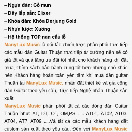
– Ngựa đàn: Gỗ mun
– Dây lắp sẵn: Elixer
– Khóa đàn: Khóa Derjung Gold
– Nhựa lược: Xương
– Hệ thống TOP nan cầu lỗ
ManyLux Music
là đối tác chiến lược phân phối trực tiếp
các mẫu đàn Guitar Thuận trực tiếp từ xưởng nên sẽ có
giá tốt và quà tặng ưu đãi tốt nhất cho khách hàng khi đặt
mua, chính sách bảo hành cũng tốt hơn những chỗ khác
nên Khách hàng hoàn toàn yên tâm khi mua đàn guitar
Thuận tại
ManyLux Music,
nhận đặt thiết kế và gia công
đàn Guitar theo yêu cầu, Trực tiếp Nghệ nhân Thuận sản
xuất
ManyLux Music
phân phối tất cả các dòng đàn Guitar
Thuận như: AT, DT, OT, OM,PS ..... AT01, AT02, AT03,
AT04, AT7, AT09 .....Và tất cả các mẫu khách hàng đặt
custom sản xuất theo yêu cầu, Đến với
ManyLux Music