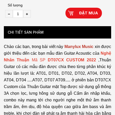
Số lượng
ĐẶT MUA
CHI TIẾT SẢN PHẨM
Chào các bạn, trong bài viết này
Manylux Music
xin được
giới thiệu đến các bạn mẫu đàn Guitar Acoustic của
Nghệ
Nhân Thuận
Mã SP
DT07CX CUSTOM 2022
,Thuận
Guitar có các mẫu đàn được chia theo từng phân khúc ký
hiệu lần lượt là: AT01, DT01, DT02, DT02, AT04, DT03,
AT04, DT04 .....AT07, DT07 AT09..... ở phiên bản DT07CX
Custom của Thuận Guitar mặt Top được sử dụng gỗ thông
3A chọn lọc, lưng hông sử dụng gỗ Cẩm ấn nhập khẩu,
combo này mang tới cho người nghe một thứ âm thanh
trầm ấm, êm dịu, độ hòa quyện cao giữa âm bass và âm
treble, khi chơi đàn sẽ phát ra âm thanh hài hòa cân bằng