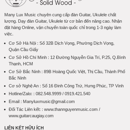
Many Lux Music chuyên cung cấp đàn Guitar, Ukulele chất
lượng. Dạy đàn Guitar, Ukulele từ cơ bản đến nâng cao. Nhận
đặt hàng Online, vận chuyển toàn quốc chỉ trong 1-3 ngày làm
việc.
Cơ Sở Hà Nội
: Số 32B Dịch Vọng, Phường Dịch Vọng,
Quận Cầu Giấy
Cơ Sở Hồ Chí Minh
: 12 Đường Nguyễn Gia Trí, P.25, Q.Bình
Thạnh, HCM
Cơ Sở Bắc Ninh
: 89B Hoàng Quốc Việt, Thị Cầu, Thành Phố
Bắc Ninh
Cơ sở Nghệ An
: Số 16 Đinh Công Trứ, Hưng Phúc, TP Vinh
Hotline/Zalo:
: 082.548.9999 / 0919.421.540
Email
: Manyluxmusic@gmail.com
Đối Tác Liên kết:
: www.thannguyenmusic.com /
www.guitarcaugiay.com
LIÊN KẾT HỮU ÍCH