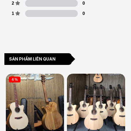
2
0
1
0
SẢN PHẨM LIÊN QUAN
4 %