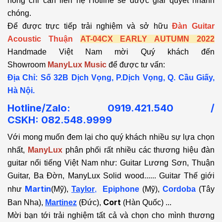
hỏng chỉ cần liên hệ Hotline sẽ được giải quyết nhanh
chóng.
Để được trực tiếp trải nghiệm và sở hữu
Đàn Guitar
Acoustic Thuận
AT-04CX EARLY AUTUMN 2022
Handmade Việt Nam mời Quý khách đến
Showroom
ManyLux Music
để được tư vấn:
Địa Chỉ: Số 32B Dịch Vọng, P.Dịch Vọng, Q. Cầu Giấy,
Hà Nội.
Hotline/Zalo: 0919.421.540 /
CSKH:
082.548.9999
Với mong muốn đem lại cho quý khách nhiều sự lựa chọn
nhất,
ManyLux
phân phối rất nhiều các thương hiệu đàn
guitar nổi tiếng Việt Nam như: Guitar Lương Sơn, Thuận
Guitar, Ba Đờn, ManyLux Solid wood...... Guitar Thế giới
Martin
như
(Mỹ),
Taylor
,
Epiphone
(Mỹ),
Cordoba
(Tây
Cort
Ban Nha),
Martinez
(Đức),
(Hàn Quốc) ...
Mời bạn tới trải nghiệm tất cả và chọn cho mình thương