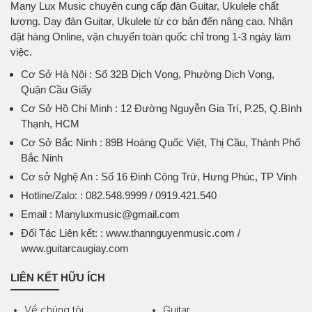
Many Lux Music chuyên cung cấp đàn Guitar, Ukulele chất
lượng. Dạy đàn Guitar, Ukulele từ cơ bản đến nâng cao. Nhận
đặt hàng Online, vận chuyển toàn quốc chỉ trong 1-3 ngày làm
việc.
Cơ Sở Hà Nội
: Số 32B Dịch Vọng, Phường Dịch Vọng,
Quận Cầu Giấy
Cơ Sở Hồ Chí Minh
: 12 Đường Nguyễn Gia Trí, P.25, Q.Bình
Thạnh, HCM
Cơ Sở Bắc Ninh
: 89B Hoàng Quốc Việt, Thị Cầu, Thành Phố
Bắc Ninh
Cơ sở Nghệ An
: Số 16 Đinh Công Trứ, Hưng Phúc, TP Vinh
Hotline/Zalo:
: 082.548.9999 / 0919.421.540
Email
: Manyluxmusic@gmail.com
Đối Tác Liên kết:
: www.thannguyenmusic.com /
www.guitarcaugiay.com
LIÊN KẾT HỮU ÍCH
Về chúng tôi
Guitar