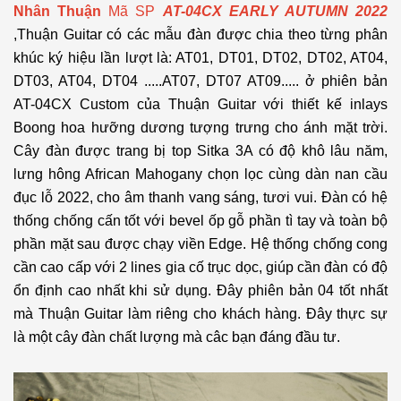
Nhân Thuận
Mã SP
AT-04CX EARLY AUTUMN 2022
,Thuận Guitar có các mẫu đàn được chia theo từng phân
khúc ký hiệu lần lượt là: AT01, DT01, DT02, DT02, AT04,
DT03, AT04, DT04 .....AT07, DT07 AT09..... ở phiên bản
AT-04CX Custom của Thuận Guitar với thiết kế inlays
Boong hoa hưỡng dương tượng trưng cho ánh mặt trời.
Cây đàn được trang bị top Sitka 3A có độ khô lâu năm,
lưng hông African Mahogany chọn lọc cùng dàn nan cầu
đục lỗ 2022, cho âm thanh vang sáng, tươi vui. Đàn có hệ
thống chống cấn tốt với bevel ốp gỗ phần tì tay và toàn bộ
phần mặt sau được chạy viền Edge. Hệ thống chống cong
cần cao cấp với 2 lines gia cố trục dọc, giúp cần đàn có độ
ổn định cao nhất khi sử dụng. Đây phiên bản 04 tốt nhất
mà Thuận Guitar làm riêng cho khách hàng. Đây thực sự
là một cây đàn chất lượng mà câc bạn đáng đầu tư.