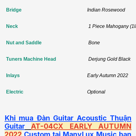
Bridge
Indian Rosewood
Neck
1 Piece Mahogany (1l
Nut and Saddle
Bone
Tuners Machine Head
Derjung Gold Black
Inlays
Early Autumn 2022
Electric
Optional
Khi mua Đàn Guitar Acoustic Thuận
Guitar
AT-04CX EARLY AUTUMN
2022
Custom
tại ManyLux Music bạn