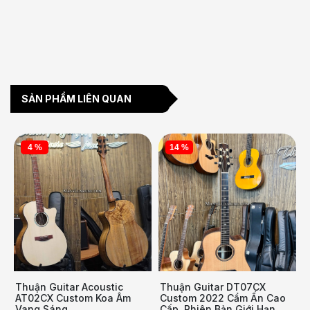
SẢN PHẨM LIÊN QUAN
4 %
14 %
Thuận Guitar Acoustic
Thuận Guitar DT07CX
AT02CX Custom Koa Âm
Custom 2022 Cẩm Ấn Cao
Vang Sáng
Cấp, Phiên Bản Giới Hạn