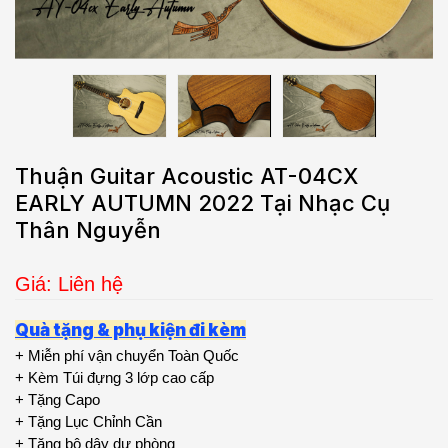
Thuận Guitar Acoustic AT-04CX
EARLY AUTUMN 2022 Tại Nhạc Cụ
Thân Nguyễn
Giá: Liên hệ
Quà tặng & phụ kiện đi kèm
+ Miễn phí vận chuyển Toàn Quốc
+ Kèm Túi đựng 3 lớp cao cấp
+ Tặng Capo
+ Tặng Lục Chỉnh Cần
+ Tặng bộ dây dự phòng