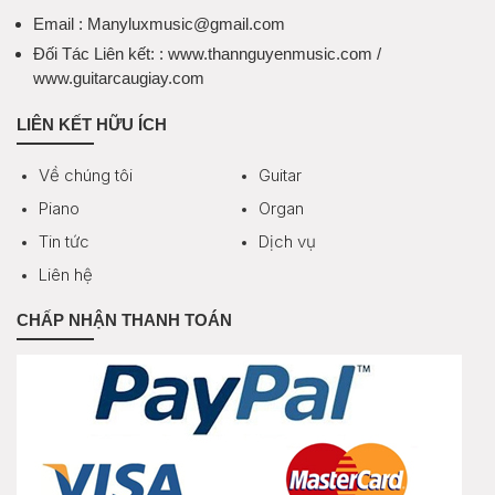
Email
: Manyluxmusic@gmail.com
Đối Tác Liên kết:
: www.thannguyenmusic.com /
www.guitarcaugiay.com
LIÊN KẾT HỮU ÍCH
Về chúng tôi
Guitar
Piano
Organ
Tin tức
Dịch vụ
Liên hệ
CHẤP NHẬN THANH TOÁN