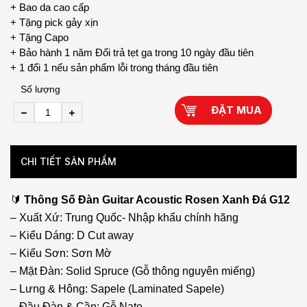
+ Bao da cao cấp
+ Tặng pick gảy xịn
+ Tặng Capo
+ Bảo hành 1 năm Đổi trả tẹt ga trong 10 ngày đầu tiên
+ 1 đổi 1 nếu sản phẩm lỗi trong tháng đầu tiên
Số lượng
ĐẶT MUA
CHI TIẾT SẢN PHẨM
🔰
Thông Số Đàn Guitar Acoustic Rosen Xanh Đá G12
– Xuất Xứ: Trung Quốc- Nhập khẩu chính hãng
– Kiểu Dáng: D Cut away
– Kiểu Sơn: Sơn Mờ
– Mặt Đàn: Solid Spruce (Gỗ thông nguyên miếng)
– Lưng & Hông: Sapele (Laminated Sapele)
– Đầu Đàn & Cần: Gỗ Nato