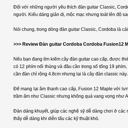
Đối với những người yêu thích đàn guitar Classic, Cor
người. Kiểu dáng giản dị, mộc mạc nhưng toát lên độ s
Nói chung, trong dòng đàn guitar Classic, Cordoba là cái
>>> Review Đàn guitar Cordoba Cordoba Fusion12 M
Nếu bạn đang tìm kiếm cây đàn guitar cao cấp, được thi
có 12 phím nối thùng và đầu cần trong số tổng 19 phím, 
cần đàn chỉ rộng 4.8cm nhưng lại là cây đàn classic này
Để mang lại âm thanh cao cấp, Fusion 12 Maple với lưn
trầm ấm như Classic nhưng không quá vang vọng như A
Đàn dáng khuyết, giúp các nghệ sỹ dễ dàng chơi ở các n
thấy dễ dàng khi diễn tấu các kỹ thuật khó.