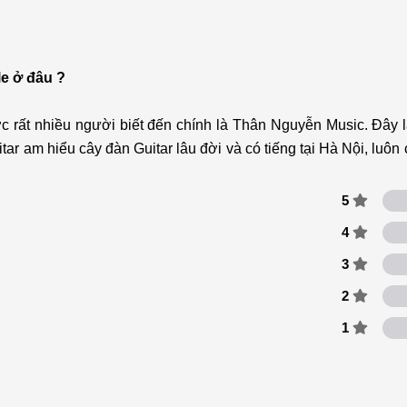
e ở đâu ?
 rất nhiều người biết đến chính là Thân Nguyễn Music. Đây l
tar am hiểu cây đàn Guitar lâu đời và có tiếng tại Hà Nội, luô
5
4
3
2
1