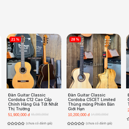
21 %
28 %
Đàn Guitar Classic
Đàn Guitar Classic
Cordoba C12 Cao Cấp
Cordoba C5CET Limited
Chính Hãng Giá Tốt Nhất
Thùng mỏng Phiên Bản
Thị Trường
Giới Hạn
51,900,000 đ
65,000,000đ
10,200,000 đ
14,000,000đ
(chưa có đánh giá)
(chưa có đánh giá)