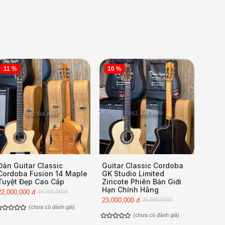
11 %
10 %
Đàn Guitar Classic
Guitar Classic Cordoba
Cordoba Fusion 14 Maple
GK Studio Limited
Tuyệt Đẹp Cao Cấp
Ziricote Phiên Bản Giới
Hạn Chính Hãng
22,000,000 đ
24,700,000đ
23,000,000 đ
25,500,000đ
(chưa có đánh giá)
(chưa có đánh giá)