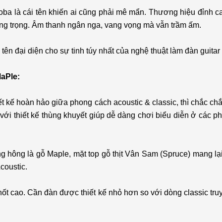
doba là cái tên khiến ai cũng phải mê mẩn. Thương hiệu đỉnh c
ang trọng. Âm thanh ngân nga, vang vọng mà vẫn trầm ấm.
 tên đại diện cho sự tinh túy nhất của nghệ thuật làm đàn guita
aPle:
ết kế hoàn hảo giữa phong cách acoustic & classic, thì chắc c
với thiết kế thùng khuyết giúp dễ dàng chơi biểu diễn ở các ph
.
g hông là gỗ Maple, mặt top gỗ thịt Vân Sam (Spruce) mang lạ
coustic.
ốt cao. Cần đàn được thiết kế nhỏ hơn so với dòng classic tru