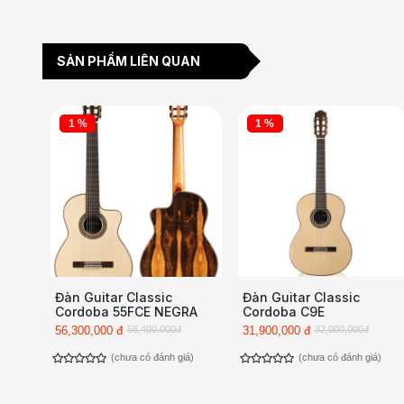
SẢN PHẨM LIÊN QUAN
1 %
1 %
Đàn Guitar Classic
Đàn Guitar Classic
Cordoba 55FCE NEGRA
Cordoba C9E
56,300,000 đ
56,400,000đ
31,900,000 đ
32,000,000đ
(chưa có đánh giá)
(chưa có đánh giá)