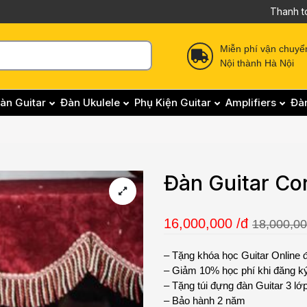
Thanh t
Miễn phí vận chuyể
Nội thành Hà Nội
àn Guitar
Đàn Ukulele
Phụ Kiện Guitar
Amplifiers
Đà
Đàn Guitar Co
16,000,000
/đ
18,000,00
– Tặng khóa học Guitar Online
– Giảm 10% học phí khi đăng ký 
– Tặng túi đựng đàn Guitar 3 l
– Bảo hành 2 năm