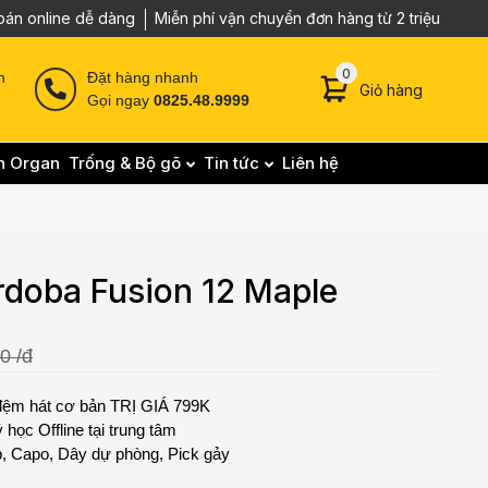
oán online dễ dàng
Miễn phí vận chuyển đơn hàng từ 2 triệu
0 sản phẩm trong g
0
n
Đặt hàng nhanh
Giỏ hàng
Gọi ngay
0825.48.9999
n Organ
Trống & Bộ gõ
Tin tức
Liên hệ
rdoba Fusion 12 Maple
0 /đ
 đệm hát cơ bản TRỊ GIÁ 799K
học Offline tại trung tâm
ớp, Capo, Dây dự phòng, Pick gảy