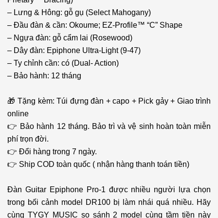
– Lưng & Hông: gỗ gụ (Select Mahogany)
– Đầu đàn & cần: Okoume; EZ-Profile™ “C” Shape
– Ngựa đàn: gỗ cẩm lai (Rosewood)
– Dây đàn: Epiphone Ultra-Light (9-47)
– Ty chỉnh cần: có (Dual- Action)
– Bảo hành: 12 tháng
🎁 Tặng kèm: Túi đựng đàn + capo + Pick gảy + Giao trình
online
👉 Bảo hành 12 tháng. Bảo trì và vệ sinh hoàn toàn miễn
phí trọn đời.
👉 Đổi hàng trong 7 ngày.
👉 Ship COD toàn quốc ( nhận hàng thanh toán tiền)
Đàn Guitar Epiphone Pro-1 được nhiều người lựa chọn
trong bối cảnh model DR100 bị làm nhái quá nhiều. Hãy
cùng TYGY MUSIC so sánh 2 model cùng tầm tiền này