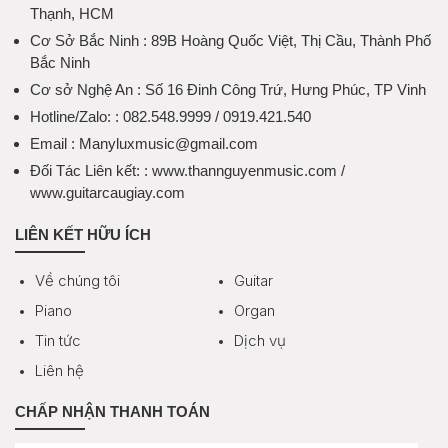
Thạnh, HCM
Cơ Sở Bắc Ninh
: 89B Hoàng Quốc Việt, Thị Cầu, Thành Phố
Bắc Ninh
Cơ sở Nghệ An
: Số 16 Đinh Công Trứ, Hưng Phúc, TP Vinh
Hotline/Zalo:
: 082.548.9999 / 0919.421.540
Email
: Manyluxmusic@gmail.com
Đối Tác Liên kết:
: www.thannguyenmusic.com /
www.guitarcaugiay.com
LIÊN KẾT HỮU ÍCH
Về chúng tôi
Guitar
Piano
Organ
Tin tức
Dịch vụ
Liên hệ
CHẤP NHẬN THANH TOÁN