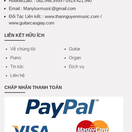
Hotline/Zalo:
: 082.548.9999 / 0919.421.540
Email
: Manyluxmusic@gmail.com
Đối Tác Liên kết:
: www.thannguyenmusic.com /
www.guitarcaugiay.com
LIÊN KẾT HỮU ÍCH
Về chúng tôi
Guitar
Piano
Organ
Tin tức
Dịch vụ
Liên hệ
CHẤP NHẬN THANH TOÁN