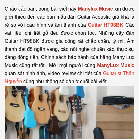
Chào các bạn, trong bài viết này
Manylux Music
xin được
giới thiệu đến các bạn mẫu đàn Guitar Acoustic giá khá là
rẻ so với cấu hình và âm thanh của
Guitar HT98BK
Các
vật liệu, chi tiết gỗ đều được chọn lọc,
Những cây đàn
Guitar HT98BK được gia công rất chắc chắn, tỷ mỉ, Âm
thanh đạt độ ngân vang, các nốt nghe chuẩn xác, thực sự
đáng đồng tiền, Chính sách bảo hành của hãng Many Lux
Music cũng rất tốt . Mời mọi người cùng
ManyLux Music
quan sát hình ảnh, video review chi tiết của
Guitarist Thân
Nguyễn
cũng như thông số đàn ở cuối bài viết.