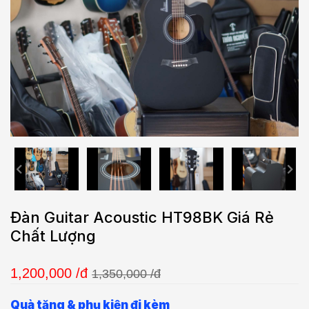
Đàn Guitar Acoustic HT98BK Giá Rẻ
Chất Lượng
1,200,000
/đ
1,350,000 /đ
Quà tặng & phụ kiện đi kèm