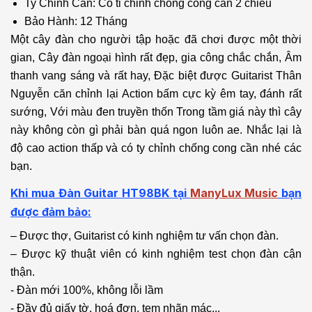
Ty Chỉnh Cần: Có ti chỉnh chống cong cần 2 chiều
Bảo Hành: 12 Tháng
Một cây đàn cho người tập hoặc đã chơi được một thời
gian, Cây đàn ngoại hình rất đẹp, gia công chắc chắn, Âm
thanh vang sáng và rất hay, Đặc biệt được Guitarist Thân
Nguyễn căn chỉnh lại Action bấm cực kỳ êm tay, đánh rất
sướng, Với màu đen truyền thốn Trong tầm giá này thì cây
này không còn gì phải bàn quá ngon luôn ae. Nhắc lại là
độ cao action thấp và có ty chỉnh chống cong cần nhé các
bạn.
Khi mua Đàn Guitar HT98BK
tại
ManyLux Music
bạn
được đảm bảo:
– Được thợ, Guitarist có kinh nghiệm tư vấn chọn đàn.
– Được kỹ thuật viên có kinh nghiệm test chọn đàn cận
thận.
- Đàn mới 100%, không lỗi lầm
- Đầy đủ giấy tờ, hoá đơn, tem nhãn mác...