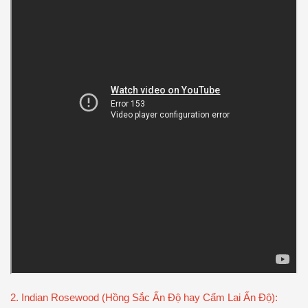
2. Indian Rosewood (Hồng Sắc Ấn Độ hay Cẩm Lai Ấn Độ):