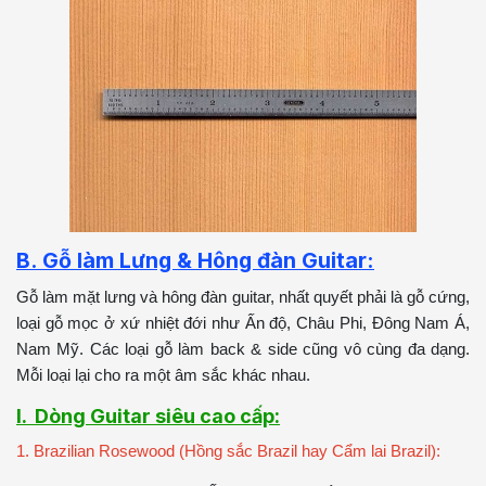
B. Gỗ làm Lưng & Hông đàn Guitar:
Gỗ làm mặt lưng và hông đàn guitar, nhất quyết phải là gỗ cứng,
loại gỗ mọc ở xứ nhiệt đới như Ấn độ, Châu Phi, Đông Nam Á,
Nam Mỹ. Các loại gỗ làm back & side cũng vô cùng đa dạng.
Mỗi loại lại cho ra một âm sắc khác nhau.
I. Dòng Guitar siêu cao cấp:
1. Brazilian Rosewood (Hồng sắc Brazil hay Cẩm lai Brazil):