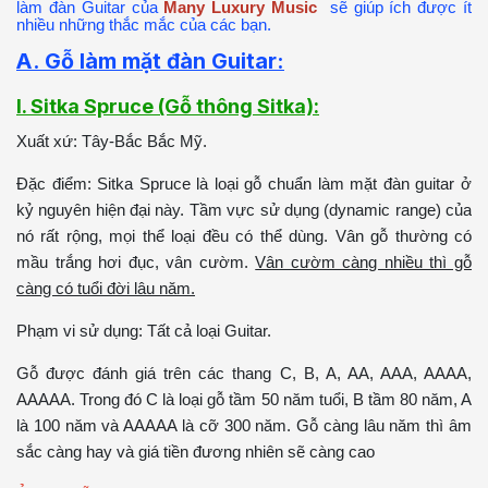
làm đàn Guitar của
M
any Luxury Music
sẽ giúp ích được ít
nhiều những thắc mắc của các bạn.
A. Gỗ làm mặt đàn Guitar:
I. Sitka Spruce (Gỗ thông Sitka):
Xuất xứ: Tây-Bắc Bắc Mỹ.
Đặc điểm: Sitka Spruce là loại gỗ chuẩn làm mặt đàn guitar ở
kỷ nguyên hiện đại này. Tầm vực sử dụng (dynamic range) của
nó rất rộng, mọi thể loại đều có thể dùng. Vân gỗ thường có
mầu trắng hơi đục, vân cườm.
Vân cườm càng nhiều thì gỗ
càng có tuổi đời lâu năm.
Phạm vi sử dụng: Tất cả loại Guitar.
Gỗ được đánh giá trên các thang C, B, A, AA, AAA, AAAA,
AAAAA. Trong đó C là loại gỗ tầm 50 năm tuổi, B tầm 80 năm, A
là 100 năm và AAAAA là cỡ 300 năm. Gỗ càng lâu năm thì âm
sắc càng hay và giá tiền đương nhiên sẽ càng cao