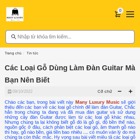
0 sản phẩ
0
Nhập từ khóa tìm kiếm...
Trang chủ
Tin tức
Các Loại Gỗ Dùng Làm Đàn Guitar Mà
Bạn Nên Biết
Cỡ chữ
09/10/2022
Chào các bạn, trong bài viết này
Many Luxury Music
sẽ giới
thiệu đến các bạn về
các loại gỗ chính để làm đàn Guitar, Chắc
hẳn trong chúng ta đang và đã mua đàn guitar và sử dụng
những cây đàn Guitar được làm từ các loại gỗ khác nhau,
Nhưng chúng ta lại không biết gỗ đó là gỗ gì, độ bền thế nào,
nguồn gốc ở đâu, cách phân biệt các loại gô, âm thanh gỗ nào
thì hay, gỗ nào bền, giá tiền bao nhiêu .... có muôn vàn lý do mà
chúng ta còn thắc mắc. Hy vọng sau bài viết miêu tả các loại gỗ