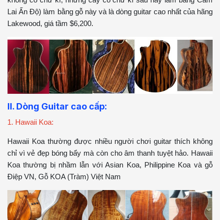
Lai Ấn Độ) làm bằng gỗ này và là dòng guitar cao nhất của hãng
Lakewood, giá tầm $6,200.
II. Dòng Guitar cao cấp:
1. Hawaii Koa:
Hawaii Koa thường được nhiều người chơi guitar thích không
chỉ vì vẻ đẹp bóng bẩy mà còn cho âm thanh tuyệt hảo. Hawaii
Koa thường bị nhầm lẫn với Asian Koa, Philippine Koa và gỗ
Điệp VN, Gỗ KOA (Tràm) Việt Nam