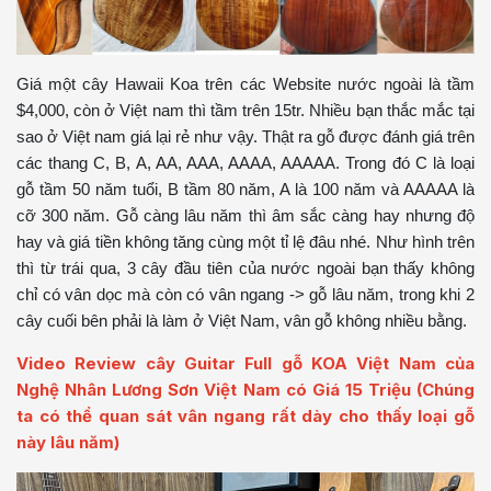
Giá một cây Hawaii Koa trên các Website nước ngoài là tầm
$4,000, còn ở Việt nam thì tầm trên 15tr. Nhiều bạn thắc mắc tại
sao ở Việt nam giá lại rẻ như vậy. Thật ra gỗ được đánh giá trên
các thang C, B, A, AA, AAA, AAAA, AAAAA. Trong đó C là loại
gỗ tầm 50 năm tuổi, B tầm 80 năm, A là 100 năm và AAAAA là
cỡ 300 năm. Gỗ càng lâu năm thì âm sắc càng hay nhưng độ
hay và giá tiền không tăng cùng một tỉ lệ đâu nhé. Như hình trên
thì từ trái qua, 3 cây đầu tiên của nước ngoài bạn thấy không
chỉ có vân dọc mà còn có vân ngang -> gỗ lâu năm, trong khi 2
cây cuối bên phải là làm ở Việt Nam, vân gỗ không nhiều bằng.
Video Review cây Guitar Full gỗ KOA Việt Nam của
Nghệ Nhân Lương Sơn Việt Nam có Giá 15 Triệu (Chúng
ta có thể quan sát vân ngang rất dày cho thấy loại gỗ
này lâu năm)