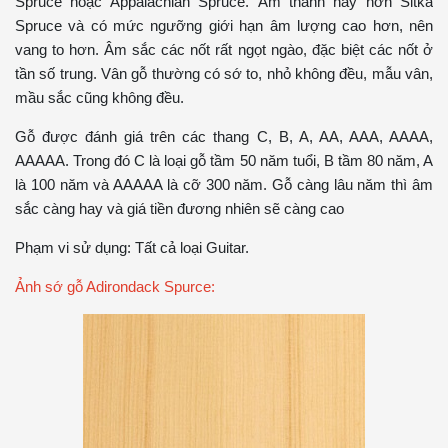
Spruce hoặc Appalachian Spruce. Âm thanh hay hơn Sitka
Spruce và có mức ngưỡng giới hạn âm lượng cao hơn, nên
vang to hơn. Âm sắc các nốt rất ngọt ngào, đặc biệt các nốt ở
tần số trung. Vân gỗ thường có sớ to, nhỏ không đều, mẫu vân,
mầu sắc cũng không đều.
Gỗ được đánh giá trên các thang C, B, A, AA, AAA, AAAA,
AAAAA. Trong đó C là loại gỗ tầm 50 năm tuổi, B tầm 80 năm, A
là 100 năm và AAAAA là cỡ 300 năm. Gỗ càng lâu năm thì âm
sắc càng hay và giá tiền đương nhiên sẽ càng cao
Phạm vi sử dụng: Tất cả loại Guitar.
Ảnh sớ gỗ Adirondack Spurce: