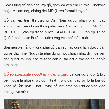
Keo: Dùng để dán các lớp gỗ, gồm có keo chịu nước (Phenolic
hoặc Melamine), chống ẩm MR (Urea formaldehyde).
Gỗ ván ép trên thị trường Việt Nam được phân phẩm cấp
không theo tiêu chuẩn thống nhất nào. Các tên gọi như AB, AC,
BC, CD… (ván ép trong nước), AABB, BBCC.. (ván ép Trung
Quốc) hoàn toàn là tiêu chuẩn riêng của nhà sản xuất.
Bạn nên biết rằng không phải gỗ ván ép nào cũng làm được đàn
guitar đâu nhé. Người ta phải dùng một chuẩn nhất định để làm
đàn guitar thì mới tạo ra tiếng đàn guitar đạt được độ chuẩn về
âm thanh.
Gỗ ép (Laminate wood)
làm đàn Guitar
:
Là loại gỗ 3 lớp, 2 lớp
bên ngoài là những lớp gỗ thịt rất mỏng dán vào lõi, lõi là loại gỗ
khác rẻ tiền hơn. Chất lượng gỗ laminate phụ thuộc vào việc
chế tạo và xử lí.