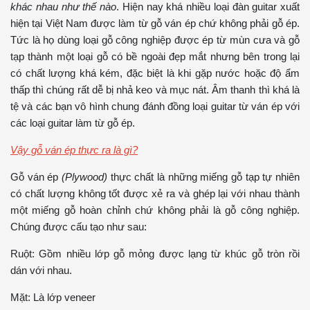
khác nhau như thế nào
. Hiện nay khá nhiều loại đàn guitar xuất
hiện tại Việt Nam được làm từ gỗ ván ép chứ không phải gỗ ép.
Tức là họ dùng loại gỗ công nghiệp được ép từ mùn cưa và gỗ
tạp thành một loại gỗ có bề ngoài đẹp mắt nhưng bên trong lại
có chất lượng khá kém, đặc biệt là khi gặp nước hoặc độ ẩm
thấp thì chúng rất dễ bị nhả keo và mục nát. Âm thanh thì khá là
tệ và các bạn vô hình chung đánh đồng loại guitar từ ván ép với
các loại guitar làm từ gỗ ép.
Vậy gỗ ván ép thực ra là gì?
Gỗ ván ép
(Plywood)
thực chất là những miếng gỗ tạp tự nhiên
có chất lượng không tốt được xẻ ra và ghép lại với nhau thành
một miếng gỗ hoàn chỉnh chứ không phải là gỗ công nghiệp.
Chúng được cấu tạo như sau:
Ruột: Gồm nhiều lớp gỗ mỏng được lạng từ khúc gỗ tròn rồi
dán với nhau.
Mặt: Là lớp veneer