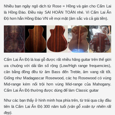
Nhiều bạn ngây ngô dịch từ Rose = Hồng và gán cho Cẩm Lai
là Hồng Đào. Điều này SAI HOÀN TOÀN nhé. Vì Cẩm Lai Ấn
Độ hơn hẳn Hồng Đào VN về mọi mặt (âm sắc và cả giá tiền).
Cẩm Lai Ấn Độ là loại gỗ được rất nhiều hãng guitar trên thế giới
ưa chuộng với dải tần số rộng (Low/High range frequencies),
cân bằng đồng đều từ âm Bass đến Treble, âm vang rất tốt.
Giống như Madagascar Rosewood, các họ Rosewood có vùng
Mid-range kém nổi trội hơn vùng Mid-range của Mahogany.
Cẩm Lai Ấn Độ thường được dùng để làm Classic guitar
Như các bạn thấy ở hình minh họa phía trên, từ trái qua cây đầu
tiên là Cẩm Lai Ấn Độ 300 năm tuổi
(vân gỗ xoăn tự nhiên rất
đẹp).