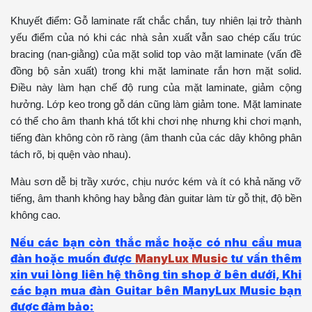
Khuyết điểm: Gỗ laminate rất chắc chắn, tuy nhiên lại trở thành
yếu điểm của nó khi các nhà sản xuất vẫn sao chép cấu trúc
bracing (nan-giằng) của mặt solid top vào mặt laminate (vấn đề
đồng bộ sản xuất) trong khi mặt laminate rắn hơn mặt solid.
Điều này làm hạn chế độ rung của mặt laminate, giảm cộng
hưởng. Lớp keo trong gỗ dán cũng làm giảm tone. Mặt laminate
có thể cho âm thanh khá tốt khi chơi nhẹ nhưng khi chơi mạnh,
tiếng đàn không còn rõ ràng (âm thanh của các dây không phân
tách rõ, bị quện vào nhau).
Màu sơn dễ bị trầy xước, chịu nước kém và ít có khả năng vỡ
tiếng, âm thanh không hay bằng đàn guitar làm từ gỗ thịt, độ bền
không cao.
Nếu các bạn còn thắc mắc hoặc có nhu cầu mua
đàn hoặc muốn được
ManyLux Music
tư vấn thêm
xin vui lòng liên hệ thông tin shop ở bên dưới, Khi
các bạn mua đàn Guitar bên
ManyLux Music
bạn
được đảm bảo: