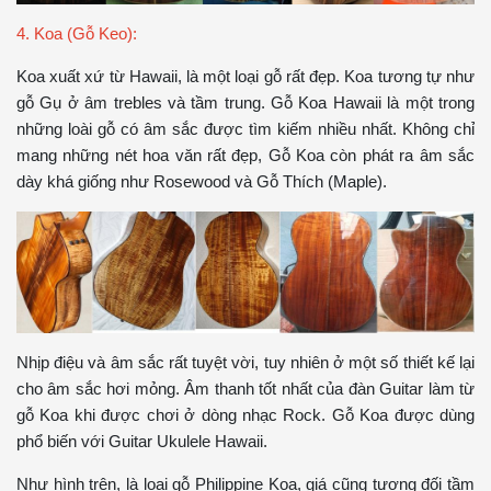
4. Koa (Gỗ Keo):
Koa xuất xứ từ Hawaii, là một loại gỗ rất đẹp. Koa tương tự như
gỗ Gụ ở âm trebles và tầm trung. Gỗ Koa Hawaii là một trong
những loài gỗ có âm sắc được tìm kiếm nhiều nhất. Không chỉ
mang những nét hoa văn rất đẹp, Gỗ Koa còn phát ra âm sắc
dày khá giống như Rosewood và Gỗ Thích (Maple).
Nhịp điệu và âm sắc rất tuyệt vời, tuy nhiên ở một số thiết kế lại
cho âm sắc hơi mỏng. Âm thanh tốt nhất của đàn Guitar làm từ
gỗ Koa khi được chơi ở dòng nhạc Rock. Gỗ Koa được dùng
phổ biến với Guitar Ukulele Hawaii.
Như hình trên, là loại gỗ Philippine Koa, giá cũng tương đối tầm