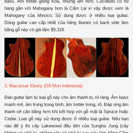
bass. Âm treble giống Koa, nhưng ấm hơn. Cocobolo có họ
hàng gần với Mahogany hơn là Cẩm Lai vì vậy được xem là
Mahogany của Mexico. Sử dụng được ở nhiều loại guitar.
Dòng guitar cao cấp nhất của hãng Ibanez có back side làm
bằng gỗ này có giá tầm $9,318.
3. Macassar Ebony (Gỗ Mun Indonesia):
Đàn guitar làm từ loại gỗ này cho âm thanh to, rõ ràng. Âm bass
mạnh mẽ, âm trung trung bình, âm treble trong, rõ. Đáp ứng âm
thanh sẽ cân bằng hơn khi kết hợp với gỗ mặt là Spruce hoặc
Cedar. Loại gỗ này sử dụng được ở nhiều loại guitar. Nếu bạn
nào để ý thì cây Lakewood đầu tiên của Sungha Jung (cây
không có chữ kí, những cây có chữ kí sau này làm bằng Cẩm