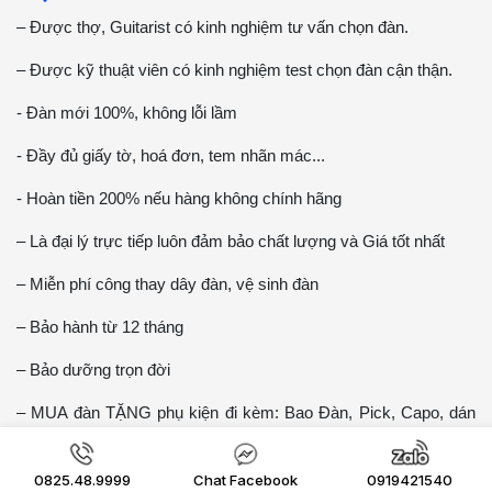
– Được thợ, Guitarist có kinh nghiệm tư vấn chọn đàn.
– Được kỹ thuật viên có kinh nghiệm test chọn đàn cận thận.
- Đàn mới 100%, không lỗi lầm
- Đầy đủ giấy tờ, hoá đơn, tem nhãn mác...
- Hoàn tiền 200% nếu hàng không chính hãng
– Là đại lý trực tiếp luôn đảm bảo chất lượng và Giá tốt nhất
– Miễn phí công thay dây đàn, vệ sinh đàn
– Bảo hành từ 12 tháng
– Bảo dưỡng trọn đời
– MUA đàn TẶNG phụ kiện đi kèm: Bao Đàn, Pick, Capo, dán
chống xước, dây dự phòng, Lục chỉnh cần…
0825.48.9999
Chat Facebook
0919421540
Đối với Khách Hàng mua Online: Nhận hàng từ bưu điện, được