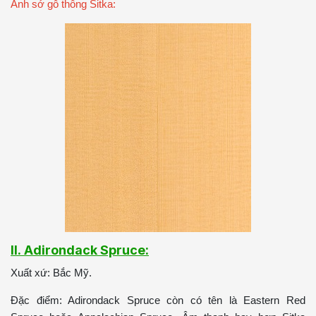
Ảnh sớ gỗ thông Sitka:
II. Adirondack Spruce:
Xuất xứ: Bắc Mỹ.
Đặc điểm: Adirondack Spruce còn có tên là Eastern Red