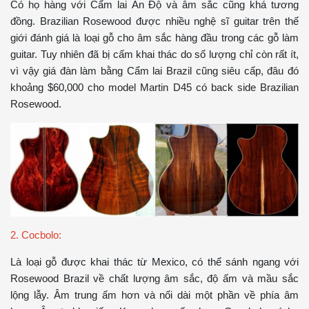
Có họ hàng với Cẩm lai Ấn Độ và âm sắc cũng khá tương
đồng. Brazilian Rosewood được nhiều nghệ sĩ guitar trên thế
giới đánh giá là loại gỗ cho âm sắc hàng đầu trong các gỗ làm
guitar. Tuy nhiên đã bị cấm khai thác do số lượng chỉ còn rất ít,
vì vậy giá đàn làm bằng Cẩm lai Brazil cũng siêu cấp, đâu đó
khoảng $60,000 cho model Martin D45 có back side Brazilian
Rosewood.
2. Cocbolo:
Là loại gỗ được khai thác từ Mexico, có thể sánh ngang với
Rosewood Brazil về chất lượng âm sắc, độ ấm và mầu sắc
lộng lẫy. Âm trung ấm hơn và nối dài một phần về phía âm