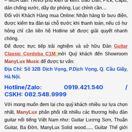
– MUA đàn TẶNG phụ kiện đi kèm: Bao Đàn, Pick, Capo,
dán chống xước, dây dự phòng, Lục chỉnh cần…
Đối với Khách Hàng mua Online: Nhận hàng từ bưu điện,
được kiểm tra đàn tại chỗ trước khi thanh toán, nếu có hư
hỏng chỉ cần liên hệ Hotline sẽ được giải quyết nhanh
chóng.
Để được trực tiếp trải nghiệm và sở hữu Đàn
Guitar
Classic Cordoba C1M
mời Quý khách đến Showroom
ManyLux Music
để được tư vấn:
Địa Chỉ: Số 32B Dịch Vọng, P.Dịch Vọng, Q. Cầu Giấy,
Hà Nội.
Hotline/Zalo: 0919.421.540 /
CSKH:
082.548.9999
Với mong muốn đem lại cho quý khách nhiều sự lựa chọn
nhất,
ManyLux
phân phối rất nhiều các thương hiệu đàn
guitar nổi tiếng Việt Nam như: Guitar Lương Sơn, Thuận
Guitar, Ba Đờn, ManyLux Solid wood...... Guitar Thế giới