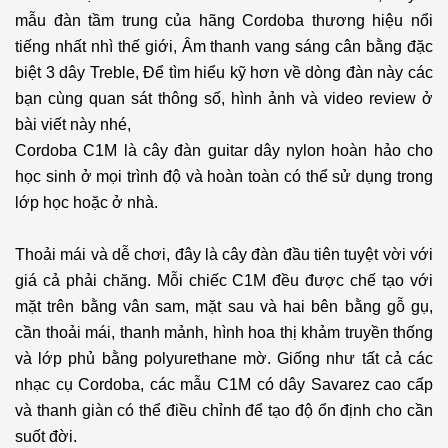
mẫu đàn tầm trung của hãng Cordoba thương hiệu nổi
tiếng nhất nhì thế giới, Âm thanh vang sáng cân bằng đặc
biệt 3 dây Treble, Để tìm hiểu kỹ hơn về dòng đàn này các
bạn cùng quan sát thông số, hình ảnh và video review ở
bài viết này nhé,
Cordoba C1M là cây đàn guitar dây nylon hoàn hảo cho
học sinh ở mọi trình độ và hoàn toàn có thể sử dụng trong
lớp học hoặc ở nhà.
Thoải mái và dễ chơi, đây là cây đàn đầu tiên tuyệt vời với
giá cả phải chăng. Mỗi chiếc C1M đều được chế tạo với
mặt trên bằng vân sam, mặt sau và hai bên bằng gỗ gụ,
cần thoải mái, thanh mảnh, hình hoa thị khảm truyền thống
và lớp phủ bằng polyurethane mờ. Giống như tất cả các
nhạc cụ Cordoba, các mẫu C1M có dây Savarez cao cấp
và thanh giàn có thể điều chỉnh để tạo độ ổn định cho cần
suốt đời.