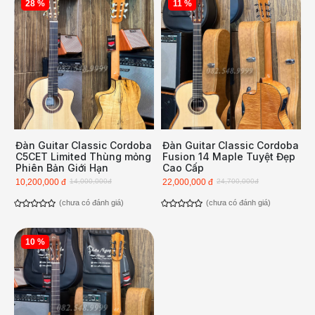
28 %
11 %
Đàn Guitar Classic Cordoba
Đàn Guitar Classic Cordoba
C5CET Limited Thùng mỏng
Fusion 14 Maple Tuyệt Đẹp
Phiên Bản Giới Hạn
Cao Cấp
10,200,000 đ
14,000,000đ
22,000,000 đ
24,700,000đ
(chưa có đánh giá)
(chưa có đánh giá)
10 %