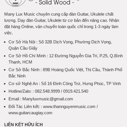
Many Lux Music chuyên cung cấp đàn Guitar, Ukulele chất
lượng. Dạy đàn Guitar, Ukulele từ cơ bản đến nâng cao. Nhận
đặt hàng Online, vận chuyển toàn quốc chỉ trong 1-3 ngày làm
việc.
Cơ Sở Hà Nội
: Số 32B Dịch Vọng, Phường Dịch Vọng,
Quận Cầu Giấy
Cơ Sở Hồ Chí Minh
: 12 Đường Nguyễn Gia Trí, P.25, Q.Bình
Thạnh, HCM
Cơ Sở Bắc Ninh
: 89B Hoàng Quốc Việt, Thị Cầu, Thành Phố
Bắc Ninh
Cơ sở Nghệ An
: Số 16 Đinh Công Trứ, Hưng Phúc, TP Vinh
Hotline/Zalo:
: 082.548.9999 / 0919.421.540
Email
: Manyluxmusic@gmail.com
Đối Tác Liên kết:
: www.thannguyenmusic.com /
www.guitarcaugiay.com
LIÊN KẾT HỮU ÍCH