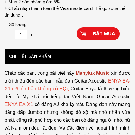
+ Mua 2 sản phẩm giảm 5%
+ Chấp nhận thanh toán thẻ Visa mastercard, Trả góp qua thẻ
tín dụng…
Số lượng
ĐẶT MUA
CHI TIẾT SẢN PHẨM
Chào các bạn, trong bài viết này
Manylux Music
xin được
giới thiệu đến các bạn mẫu đàn Guitar Acoustic
ENYA EA-
X1 (Phiên bản không có EQ),
Guitar Enya là
thương hiệu
đến từ Mỹ khá nổi tiếng tại Việt Nam, Guitar Acoustic
ENYA EA-X1
có dáng AJ khá lạ mắt. Dáng đàn này mang
dáng dấp Jumbo nhưng không đồ sộ mà nhỏ nhắn vừa
phải, cũng rất phù hợp cho các bạn có dáng người nhỏ, nữ
và Nam ôm đều rất đẹp.
Và đặc điểm về ngoại hình mình