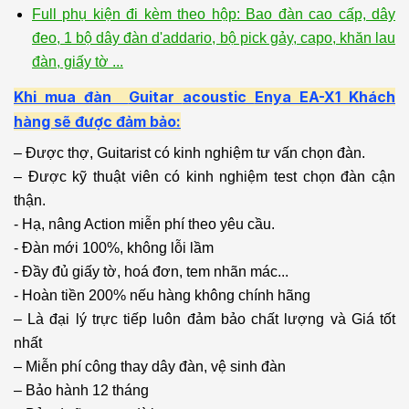
Full phụ kiện đi kèm theo hộp: Bao đàn cao cấp, dây
đeo, 1 bộ dây đàn d'addario, bộ pick gảy, capo, khăn lau
đàn, giấy tờ ...
Khi mua đàn
Guitar
acoustic
Enya EA-X1
Khách
hàng sẽ được đảm bảo:
– Được thợ, Guitarist có kinh nghiệm tư vấn chọn đàn.
– Được kỹ thuật viên có kinh nghiệm test chọn đàn cận
thận.
- Hạ, nâng Action miễn phí theo yêu cầu.
- Đàn mới 100%, không lỗi lầm
- Đầy đủ giấy tờ, hoá đơn, tem nhãn mác...
- Hoàn tiền 200% nếu hàng không chính hãng
– Là đại lý trực tiếp luôn đảm bảo chất lượng và Giá tốt
nhất
– Miễn phí công thay dây đàn, vệ sinh đàn
– Bảo hành 12 tháng