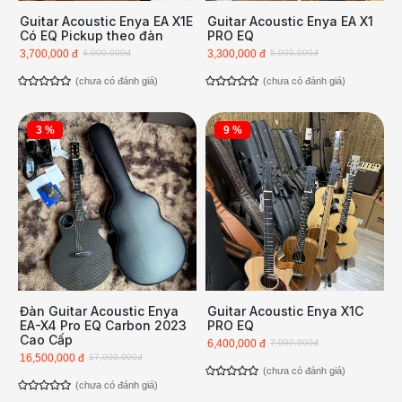
Guitar Acoustic Enya EA X1E
Guitar Acoustic Enya EA X1
Có EQ Pickup theo đàn
PRO EQ
3,700,000 đ
4,000,000đ
3,300,000 đ
5,000,000đ
(chưa có đánh giá)
(chưa có đánh giá)
3 %
9 %
Đàn Guitar Acoustic Enya
Guitar Acoustic Enya X1C
EA-X4 Pro EQ Carbon 2023
PRO EQ
Cao Cấp
6,400,000 đ
7,000,000đ
16,500,000 đ
17,000,000đ
(chưa có đánh giá)
(chưa có đánh giá)