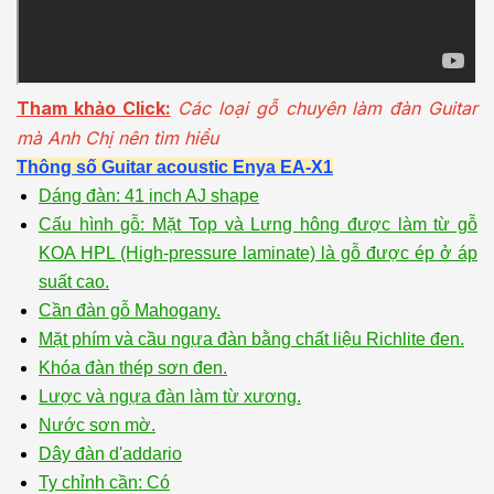
Tham khảo Click:
Các loại gỗ chuyên làm đàn Guitar
mà Anh Chị nên tìm hiểu
Thông số
Guitar
acoustic Enya EA-X1
Dáng đàn: 41 inch AJ shape
Cấu hình gỗ: Mặt
Top và Lưng hông được làm từ gỗ
KOA HPL (High-pressure laminate) là gỗ được ép ở áp
suất cao.
Cần đàn gỗ Mahogany.
Mặt phím và cầu ngựa đàn bằng chất liệu Richlite đen.
Khóa đàn thép sơn đen.
Lược và ngựa đàn làm từ xương.
Nước sơn mờ.
Dây đàn d'addario
Ty chỉnh cần: Có