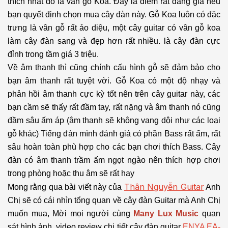
thích nhất đó là vân gỗ Koa. Đây là điểm rất đáng giá nếu
bạn quyết định chọn mua cây đàn này. Gỗ Koa luôn có đặc
trưng là vân gỗ rất ảo diệu, một cây guitar có vân gỗ koa
làm cây đàn sang và đẹp hơn rất nhiều. là
cây đàn cực
đỉnh trong tầm giá 3 triệu.
Về âm thanh thì cũng chính cấu hình gỗ sẽ đảm bảo cho
bạn âm thanh rất tuyệt vời. Gỗ Koa có một độ nhạy và
phản hồi âm thanh cực kỳ tốt nên trên cây guitar này, các
bạn cầm sẽ thấy rất đầm tay, rất nặng và âm thanh nó cũng
đầm sâu ấm áp (âm thanh sẽ không vang dội như các loại
gỗ khác) Tiếng đàn mình đánh giá có phần Bass rất ấm, rất
sâu hoàn toàn phù hợp cho các bạn chơi thích Bass. Cây
đàn có âm thanh trầm ấm ngọt ngào nên thích hợp chơi
trong phòng hoặc thu âm sẽ rất hay
Thân Nguyễn Guitar
Mong rằng qua bài viết này của
Anh
Chị sẽ có cái nhìn tổng quan về cây đàn Guitar mà Anh Chị
muốn mua, Mời mọi người cùng
Many Lux Music
quan
sát hình ảnh, video review chi tiết cây đàn guitar
ENYA EA-