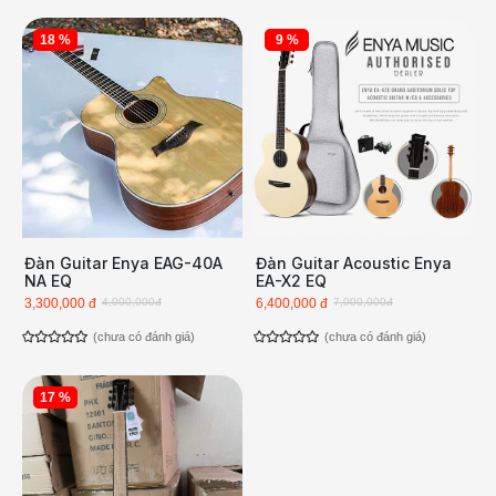
18 %
9 %
Đàn Guitar Enya EAG-40A
Đàn Guitar Acoustic Enya
NA EQ
EA-X2 EQ
3,300,000 đ
4,000,000đ
6,400,000 đ
7,000,000đ
(chưa có đánh giá)
(chưa có đánh giá)
17 %