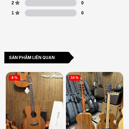
2
0
1
0
SẢN PHẨM LIÊN QUAN
8 %
34 %