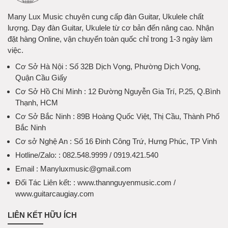
Many Lux Music chuyên cung cấp đàn Guitar, Ukulele chất
lượng. Dạy đàn Guitar, Ukulele từ cơ bản đến nâng cao. Nhận
đặt hàng Online, vận chuyển toàn quốc chỉ trong 1-3 ngày làm
việc.
Cơ Sở Hà Nội
: Số 32B Dịch Vọng, Phường Dịch Vọng,
Quận Cầu Giấy
Cơ Sở Hồ Chí Minh
: 12 Đường Nguyễn Gia Trí, P.25, Q.Bình
Thạnh, HCM
Cơ Sở Bắc Ninh
: 89B Hoàng Quốc Việt, Thị Cầu, Thành Phố
Bắc Ninh
Cơ sở Nghệ An
: Số 16 Đinh Công Trứ, Hưng Phúc, TP Vinh
Hotline/Zalo:
: 082.548.9999 / 0919.421.540
Email
: Manyluxmusic@gmail.com
Đối Tác Liên kết:
: www.thannguyenmusic.com /
www.guitarcaugiay.com
LIÊN KẾT HỮU ÍCH