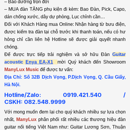
– Bảo dưỡng trọn đời
– MUA đàn TẶNG phụ kiện đi kèm: Bao Đàn, Pick, Capo,
dán chống xước, dây dự phòng, Lục chỉnh cần…
Đối với Khách Hàng mua Online: Nhận hàng từ bưu điện,
được kiểm tra đàn tại chỗ trước khi thanh toán, nếu có hư
hỏng chỉ cần liên hệ Hotline sẽ được giải quyết nhanh
chóng.
Để được trực tiếp trải nghiệm và sở hữu Đàn
Guitar
acoustic
Enya EA-X1
mời Quý khách đến Showroom
ManyLux Music
để được tư vấn:
Địa Chỉ: Số 32B Dịch Vọng, P.Dịch Vọng, Q. Cầu Giấy,
Hà Nội.
Hotline/Zalo: 0919.421.540 /
CSKH:
082.548.9999
Với mong muốn đem lại cho quý khách nhiều sự lựa chọn
nhất,
ManyLux
phân phối rất nhiều các thương hiệu đàn
guitar nổi tiếng Việt Nam như: Guitar Lương Sơn, Thuận