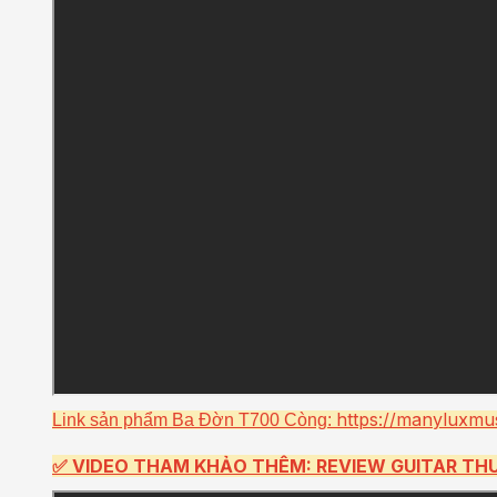
https://manyluxmu
Link sản phẩm Ba Đờn T700 Còng:
✅
VIDEO THAM KHẢO THÊM: REVIEW GUITAR THUẬ