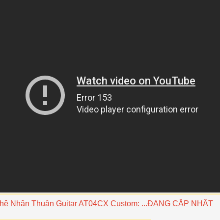
Nghệ Nhân Thuận Guitar AT04CX Custom: ...ĐANG CẬP NHẬT