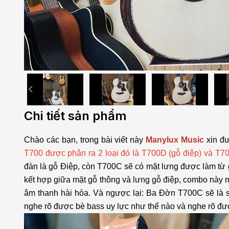
Chi tiết sản phẩm
Chào các bạn, trong bài viết này
Manylux Music
xin đ
T700 được phân ra 2 loại đó là T700D (gỗ điệp) và T7
đàn là gỗ Điệp, còn T700C sẽ có mặt lưng được làm từ 
kết hợp giữa mặt gỗ thông và lưng gỗ điệp, combo này 
âm thanh hài hòa. Và ngược lại: Ba Đờn T700C sẽ là s
nghe rõ được bè bass uy lực như thế nào và nghe rõ được