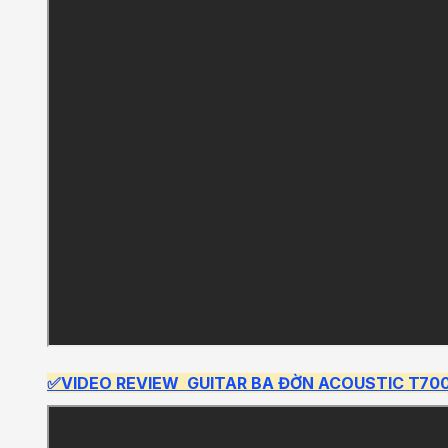
✅VIDEO REVIEW GUITAR BA ĐỜN ACOUSTIC T70