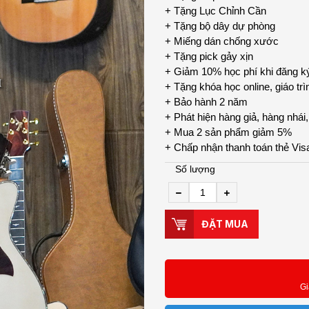
+ Tặng Lục Chỉnh Cần
+ Tặng bộ dây dự phòng
+ Miếng dán chống xước
+ Tặng pick gảy xịn
+ Giảm 10% học phí khi đăng ký 
+ Tặng khóa học online, giáo tr
+ Bảo hành 2 năm
+ Phát hiện hàng giả, hàng nhái
+ Mua 2 sản phẩm giảm 5%
+ Chấp nhận thanh toán thẻ Vis
Số lượng
ĐẶT MUA
Gi