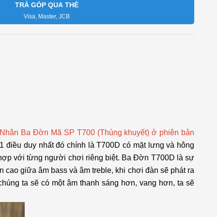
TRẢ GÓP QUA THẺ
Visa, Master, JCB
Nhân Ba Đờn Mã SP T700 (Thùng khuyết) ở phiên bản
 1 điều duy nhất đó chính là T700D có mặt lưng và hông
hợp với từng người chơi riêng biệt. Ba Đờn T700D là sự
cao giữa âm bass và âm treble, khi chơi đàn sẽ phát ra
chúng ta sẽ có một âm thanh sáng hơn, vang hơn, ta sẽ