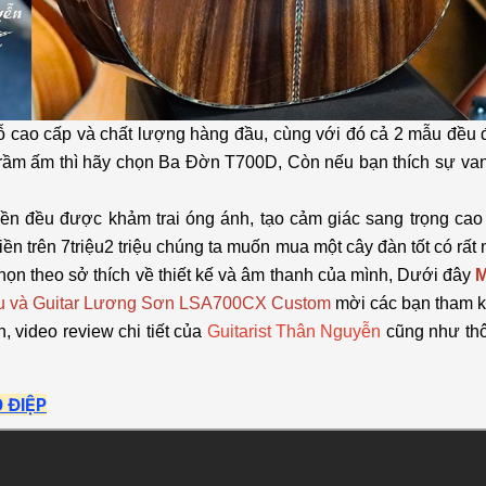
 cao cấp và chất lượng hàng đầu, cùng với đó cả 2 mẫu đều đ
ự trầm ấm thì hãy chọn Ba Đờn T700D, Còn nếu bạn thích sự va
ỉ viền đều được khảm trai óng ánh, tạo cảm giác sang trọng 
tiền trên 7triệu2 triệu chúng ta muốn mua một cây đàn tốt có rấ
ọn theo sở thích về thiết kế và âm thanh của mình, Dưới đây
M
iệu và Guitar Lương Sơn LSA700CX Custom
mời các bạn tham k
, video review chi tiết của
Guitarist Thân Nguyễn
cũng như thô
 ĐIỆP