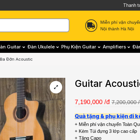
Thanh t
Miễn phí vận chuyể
Nội thành Hà Nội
àn Guitar
Đàn Ukulele
Phụ Kiện Guitar
Amplifiers
Đà
Ba Đờn Acoustic
Guitar Acoust
7,190,000
/đ
7,200,000 
Quà tặng & phụ kiện đi 
+ Miễn phí vận chuyển Toàn Q
+ Kèm Túi đựng 3 lớp cao cấp
+ Tặng Capo