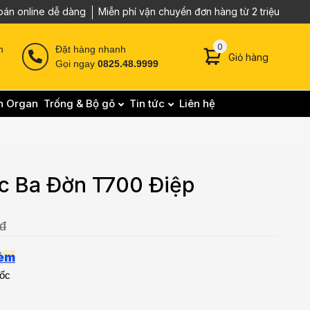
oán online dễ dàng
Miễn phí vận chuyển đơn hàng từ 2 triệu
0 sản phẩm trong g
0
n
Đặt hàng nhanh
Giỏ hàng
Gọi ngay
0825.48.9999
n Organ
Trống & Bộ gõ
Tin tức
Liên hệ
ic Ba Đờn T700 Điệp
/đ
kèm
uốc