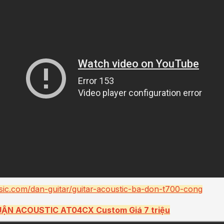
sic.com/dan-guitar/guitar-acoustic-ba-don-t700-cong
N ACOUSTIC AT04CX Custom Giá 7 triệu