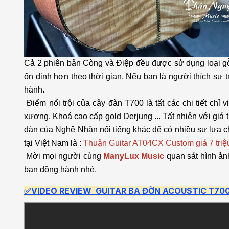
Cả 2 phiên bản Còng và Điệp đều được sử dụng loại gỗ
ổn định hơn theo thời gian. Nếu bạn là người thích s
hành.
Điểm nổi trội của cây đàn T700 là tất các chi tiết ch
xương, Khoá cao cấp gold Derjung ... Tất nhiên với giá 
đàn của Nghệ Nhân nổi tiếng khác để có nhiều sự lựa ch
tại Việt Nam là :
Thuận Guitar AT04CX Custom giá 7 tr
Mời mọi người cùng
ManyLux Music
quan sát hình ảnh
bạn đồng hành nhé.
✅VIDEO REVIEW GUITAR BA ĐỜN ACOUSTIC T700