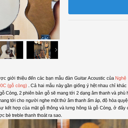
ược giới thiệu đến các bạn mẫu đàn Guitar Acoustic của
Nghệ 
00C (gỗ còng)
. Cả hai mẫu này gần giống ý hệt nhau chỉ khác
gỗ Còng, 2 phiên bản gỗ sẽ mang tới 2 dạng âm thanh và phù 
mang tới cho người nghe một thứ âm thanh ấm áp, độ hòa quyện 
ự kết hợp của mặt gỗ thông và lưng hông là gỗ Còng, ở đây 
 bè treble thanh thoát ra sao.