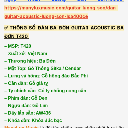
https://manyluxmusic.com/guitar-luong-son/dan-
guitar-acoustic-luong-son-lsa400ce
✅THÔNG SỐ ĐÀN BA ĐỜN GUITAR ACOUSTIC BA
ĐỜN T420
– MSP: T420
– Xuất xứ: Việt Nam
– Thương hiệu: Ba Đờn
– Mặt Top: Gỗ Thông Sitka / Cendar
– Lưng và hông: Gỗ hồng đào Bắc Phi
– Cần đàn: Gỗ giá tỵ
– Ty chỉnh cần: Có ty chống cong cần
– Phím đàn: Gỗ Đen
– Ngựa đàn: Gỗ Lim
– Dây lắp sẵn: AW436
– Khóa đàn: Khóa đúc bạc
ManyLux Music
là đối tác chiến lược phân phối trực tiếp