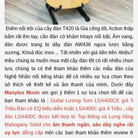
Điểm nổi trội của cây đàn T420 là Gia công tốt, Action thấp
bấm rất êm tay, cần đàn có khảm Inlays nổi bật, Âm vang,
đàn được trang bị dây đàn AW436 ngựa lược bằng
xương, Khoá đúc inox ... Tất nhiên với giá tiền trên 4triệu7
triệu chúng ta muốn mua một cây đàn tốt có rất nhiều chọn
lựa, chúng ta có thể tham khảo thêm các mẫu đàn của
Nghệ Nhân nổi tiếng khác để có nhiều sự lựa chọn theo
sở thích về thiết kế và âm thanh của mình, Dưới đây
Manylux Music
xin gợi ý thêm 1 sự lựa chọn tốt để các
bạn tham khảo là :
Guitar Lương Sơn LSA400CE giá 5
Triệu Bản có EQ biểu diễn hoặc LSA400C giá 4 Triệu , cây
đàn LSA400C được kết hợp từ Top thông và Lưng hông
Mahogany Solid cho
âm thanh ngân, sâu dày nghe rất
uy lực
đẳng cấp
mời các bạn tham khảo thêm review ở