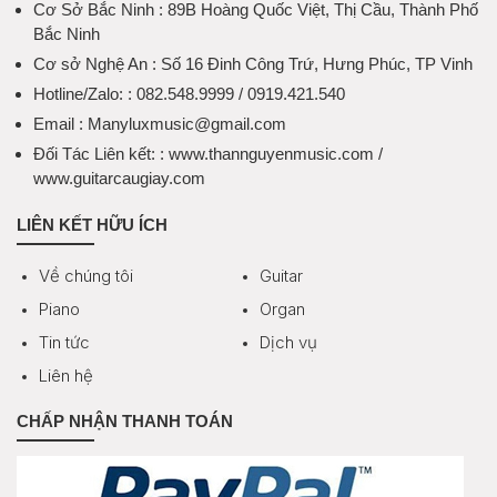
Cơ Sở Bắc Ninh
: 89B Hoàng Quốc Việt, Thị Cầu, Thành Phố
Bắc Ninh
Cơ sở Nghệ An
: Số 16 Đinh Công Trứ, Hưng Phúc, TP Vinh
Hotline/Zalo:
: 082.548.9999 / 0919.421.540
Email
: Manyluxmusic@gmail.com
Đối Tác Liên kết:
: www.thannguyenmusic.com /
www.guitarcaugiay.com
LIÊN KẾT HỮU ÍCH
Về chúng tôi
Guitar
Piano
Organ
Tin tức
Dịch vụ
Liên hệ
CHẤP NHẬN THANH TOÁN