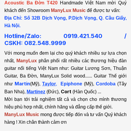
Acoustic Ba Đờn T420
Handmade Việt Nam mời Quý
khách đến Showroom
ManyLux Music
để được tư vấn:
Địa Chỉ: Số 32B Dịch Vọng, P.Dịch Vọng, Q. Cầu Giấy,
Hà Nội.
Hotline/Zalo: 0919.421.540 /
CSKH:
082.548.9999
Với mong muốn đem lại cho quý khách nhiều sự lựa chọn
nhất,
ManyLux
phân phối rất nhiều các thương hiệu đàn
guitar nổi tiếng Việt Nam như: Guitar Lương Sơn, Thuận
Guitar, Ba Đờn, ManyLux Solid wood...... Guitar Thế giới
Martin
như
(Mỹ),
Taylor
,
Epiphone
(Mỹ),
Cordoba
(Tây
Cort
Ban Nha),
Martinez
(Đức),
(Hàn Quốc) ...
Mời bạn tới trải nghiệm tất cả và chọn cho mình thương
hiệu phù hợp nhất, chính hãng và đẳng cấp thế giới.
ManyLux Music
mong được tiếp đón và tư vấn Quý khách
hàng ! Xin chân thành cảm ơn