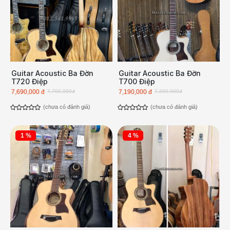
Guitar Acoustic Ba Đờn
Guitar Acoustic Ba Đờn
T720 Điệp
T700 Điệp
7,690,000 đ
7,700,000đ
7,190,000 đ
7,200,000đ
(chưa có đánh giá)
(chưa có đánh giá)
1 %
4 %