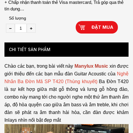
+ Chấp nhận thanh toán thẻ Visa mastercard, Trả góp qua thẻ
tín dụng…
Số lượng
ĐẶT MUA
CHI TIẾT SẢN PHẨM
Chào các bạn, trong bài viết này
Manylux Music
xin được
giới thiệu đến các bạn mẫu đàn Guitar Acoustic của
Nghệ
Nhân Ba Đờn Mã SP T420 (Thùng khuyết)
Ba Đờn T420
là sự kết hợp giữa mặt gỗ thông và lưng gỗ hồng đào,
combo này mang tới cho người nghe một thứ âm thanh ấm
áp, độ hòa quyện cao giữa âm bass và âm treble, khi chơi
đàn sẽ phát ra âm thanh hài hòa, cần đàn được khảm
Inlays nhìn nổi bật đẹp mắt