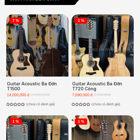
7 %
1 %
Guitar Acoustic Ba Đờn
Guitar Acoustic Ba Đờn
T1500
T720 Còng
14,000,000 đ
15,000,000đ
7,690,000 đ
7,700,000đ
(chưa có đánh giá)
(chưa có đánh giá)
1 %
1 %