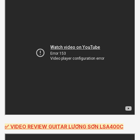
✅
VIDEO REVIEW GUITAR LƯƠNG SƠN LSA400C