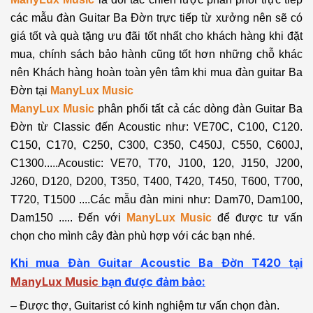
các mẫu đàn Guitar Ba Đờn trực tiếp từ xưởng nên sẽ có
giá tốt và quà tặng ưu đãi tốt nhất cho khách hàng khi đặt
mua, chính sách bảo hành cũng tốt hơn những chỗ khác
nên Khách hàng hoàn toàn yên tâm khi mua đàn guitar Ba
Đờn tại
ManyLux Music
ManyLux Music
phân phối tất cả các dòng đàn Guitar Ba
Đờn từ Classic đến Acoustic như: VE70C, C100, C120.
C150, C170, C250, C300, C350, C450J, C550, C600J,
C1300.....Acoustic: VE70, T70, J100, 120, J150, J200,
J260, D120, D200, T350, T400, T420, T450, T600, T700,
T720, T1500 ....Các mẫu đàn mini như: Dam70, Dam100,
Dam150 ..... Đến với
ManyLux Music
để được tư vấn
chọn cho mình cây đàn phù hợp với các bạn nhé.
Khi mua Đàn Guitar Acoustic Ba Đờn T420
tại
ManyLux Music
bạn được đảm bảo:
– Được thợ, Guitarist có kinh nghiệm tư vấn chọn đàn.