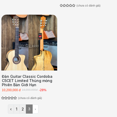
(chưa có đánh giá)
Đàn Guitar Classic Cordoba
C5CET Limited Thùng mỏng
Phiên Bản Giới Hạn
10,200,000 đ
14,000,000đ
-28%
(chưa có đánh giá)
‹
1
2
3
›