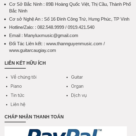
Cơ Sở Bắc Ninh
: 89B Hoàng Quốc Việt, Thị Cầu, Thành Phố
Bắc Ninh
Cơ sở Nghệ An
: Số 16 Đinh Công Trứ, Hưng Phúc, TP Vinh
Hotline/Zalo:
: 082.548.9999 / 0919.421.540
Email
: Manyluxmusic@gmail.com
Đối Tác Liên kết:
: www.thannguyenmusic.com /
www.guitarcaugiay.com
LIÊN KẾT HỮU ÍCH
Về chúng tôi
Guitar
Piano
Organ
Tin tức
Dịch vụ
Liên hệ
CHẤP NHẬN THANH TOÁN