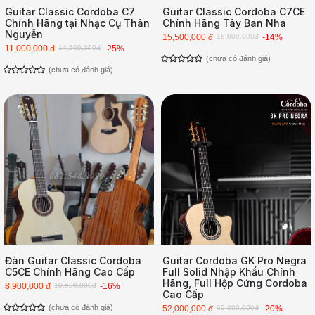
Guitar Classic Cordoba C7
Guitar Classic Cordoba C7CE
Chính Hãng tại Nhạc Cụ Thân
Chính Hãng Tây Ban Nha
Nguyễn
15,500,000 đ
18,000,000đ
-14%
11,000,000 đ
14,500,000đ
-25%
(chưa có đánh giá)
(chưa có đánh giá)
Đàn Guitar Classic Cordoba
Guitar Cordoba GK Pro Negra
C5CE Chính Hãng Cao Cấp
Full Solid Nhập Khẩu Chính
Hãng, Full Hộp Cứng Cordoba
8,900,000 đ
10,500,000đ
-16%
Cao Cấp
(chưa có đánh giá)
52,000,000 đ
65,000,000đ
-20%