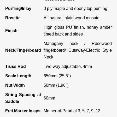
Purfling/Inlay
3 ply maple and ebony top purfling
Rosette
All natural inlaid wood mosaic
High gloss PU finish, honey amber
Finish
tinted back and sides
Mahogany neck / Rosewood
Neck/Fingerboard
fingerboard/ Cutaway-Electric Style
Neck
Truss Rod
Two-way adjustable, 4mm
Scale Length
650mm (25.6")
Nut Width
50mm (1.96")
String Spacing at
60mm
Saddle
Fret Marker Inlays
Mother-of-Pearl at 3, 5, 7, 9, 12