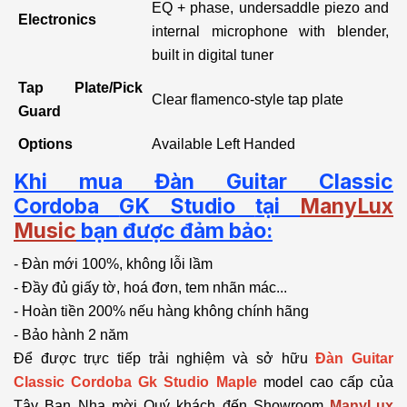
EQ + phase, undersaddle piezo and
Electronics
internal microphone with blender,
built in digital tuner
Tap Plate/Pick
Clear flamenco-style tap plate
Guard
Options
Available Left Handed
Khi mua Đàn Guitar Classic
Cordoba
GK Studio
tại
ManyLux
Music
bạn được đảm bảo:
- Đàn mới 100%, không lỗi lầm
- Đầy đủ giấy tờ, hoá đơn, tem nhãn mác...
- Hoàn tiền 200% nếu hàng không chính hãng
- Bảo hành 2 năm
Để được trực tiếp trải nghiệm và sở hữu
Đàn Guitar
Classic Cordoba Gk Studio Maple
model cao cấp của
Tây Ban Nha mời Quý khách đến Showroom
ManyLux