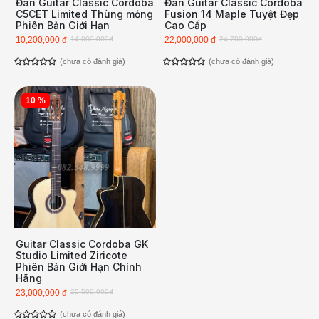
Đàn Guitar Classic Cordoba
Đàn Guitar Classic Cordoba
C5CET Limited Thùng mỏng
Fusion 14 Maple Tuyệt Đẹp
Phiên Bản Giới Hạn
Cao Cấp
10,200,000 đ
14,000,000đ
22,000,000 đ
24,700,000đ
(chưa có đánh giá)
(chưa có đánh giá)
10 %
Guitar Classic Cordoba GK
Studio Limited Ziricote
Phiên Bản Giới Hạn Chính
Hãng
23,000,000 đ
25,500,000đ
(chưa có đánh giá)