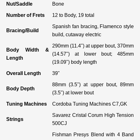
Nut/Saddle
Bone
Number of Frets
12 to Body, 19 total
Spanish fan bracing, Flamenco style
Bracing/Build
build, cutaway electric
290mm (11.4") at upper bout, 370mm
Body Width &
(14.57") at lower bout; 485mm
Length
(19.09") body length
Overall Length
39"
88mm (3.5") at upper bout, 89mm
Body Depth
(3.5") at lower bout
Tuning Machines
Cordoba Tuning Machines C7,GK
Savarez Cristal Corum High Tension
Strings
500CJ
Fishman Presys Blend with 4 Band