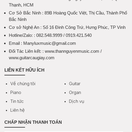
Thạnh, HCM
Cơ Sở Bắc Ninh
: 89B Hoàng Quốc Việt, Thị Cầu, Thành Phố
Bắc Ninh
Cơ sở Nghệ An
: Số 16 Đinh Công Trứ, Hưng Phúc, TP Vinh
Hotline/Zalo:
: 082.548.9999 / 0919.421.540
Email
: Manyluxmusic@gmail.com
Đối Tác Liên kết:
: www.thannguyenmusic.com /
www.guitarcaugiay.com
LIÊN KẾT HỮU ÍCH
Về chúng tôi
Guitar
Piano
Organ
Tin tức
Dịch vụ
Liên hệ
CHẤP NHẬN THANH TOÁN