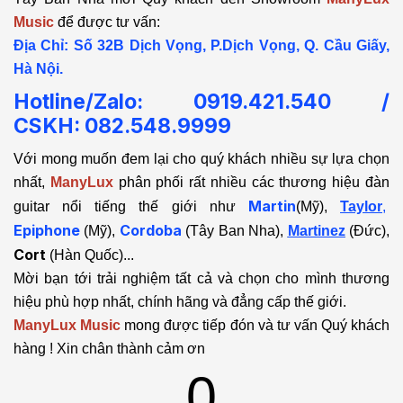
Music
để được tư vấn:
Địa Chỉ: Số 32B Dịch Vọng, P.Dịch Vọng, Q. Cầu Giấy,
Hà Nội.
Hotline/Zalo: 0919.421.540 /
CSKH:
082.548.9999
Với mong muốn đem lại cho quý khách nhiều sự lựa chọn
nhất,
ManyLux
phân phối rất nhiều các thương hiệu đàn
Martin
guitar nổi tiếng thế giới như
(Mỹ),
Taylor
,
Epiphone
Cordoba
(Mỹ),
(Tây Ban Nha),
Martinez
(Đức),
Cort
(Hàn Quốc)...
Mời bạn tới trải nghiệm tất cả và chọn cho mình thương
hiệu phù hợp nhất, chính hãng và đẳng cấp thế giới.
ManyLux Music
mong được tiếp đón và tư vấn Quý khách
hàng ! Xin chân thành cảm ơn
0