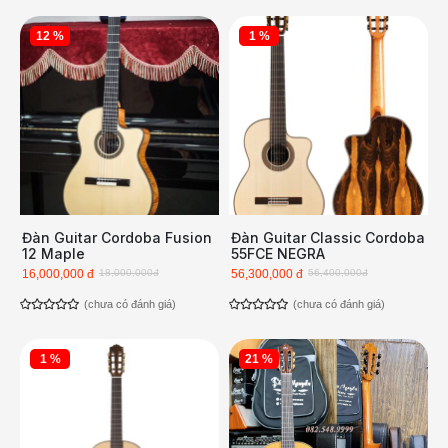
12 %
1 %
Đàn Guitar Cordoba Fusion
Đàn Guitar Classic Cordoba
12 Maple
55FCE NEGRA
16,000,000 đ
18,000,000đ
56,300,000 đ
56,400,000đ
(chưa có đánh giá)
(chưa có đánh giá)
1 %
21 %