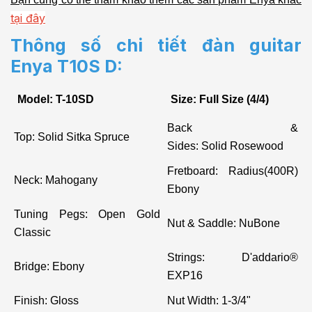
tại đây
Thông số chi tiết đàn guitar
Enya T10S D:
Model: T-10SD
Size: Full Size (4/4)
Back &
Top: Solid Sitka Spruce
Sides: Solid Rosewood
Fretboard: Radius(400R)
Neck: Mahogany
Ebony
Tuning Pegs: Open Gold
Nut & Saddle: NuBone
Classic
Strings: D'addario®
Bridge: Ebony
EXP16
Finish: Gloss
Nut Width: 1-3/4"