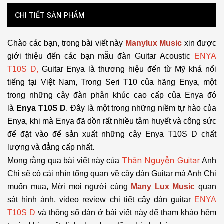
CHI TIẾT SẢN PHẨM
Chào các bạn, trong bài viết này
Manylux Music
xin được
giới thiệu đến các bạn mẫu đàn Guitar Acoustic
ENYA
T10S D,
Guitar Enya là
thương hiệu đến từ Mỹ khá nổi
tiếng tại Việt Nam, Trong Seri T10 của hãng Enya, một
trong những cây đàn phân khúc cao cấp của Enya đó
là
Enya T10S D
. Đây là một trong những niềm tự hào của
Enya, khi mà Enya đã dồn rất nhiều tâm huyết và công sức
để đặt vào để sản xuất những cây Enya T10S D chất
lượng và đẳng cấp nhất.
Thân Nguyễn Guitar
Mong rằng qua bài viết này của
Anh
Chị sẽ có cái nhìn tổng quan về cây đàn Guitar mà Anh Chị
muốn mua, Mời mọi người cùng
Many Lux Music
quan
sát hình ảnh, video review chi tiết cây đàn guitar
ENYA
T10S D
và
thông số đàn ở bài viết này để tham khảo hêm