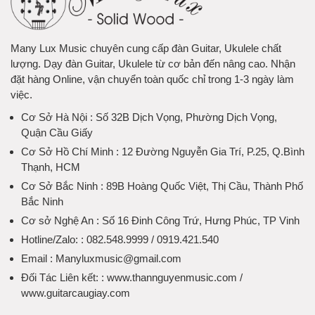
Many Lux Music chuyên cung cấp đàn Guitar, Ukulele chất
lượng. Dạy đàn Guitar, Ukulele từ cơ bản đến nâng cao. Nhận
đặt hàng Online, vận chuyển toàn quốc chỉ trong 1-3 ngày làm
việc.
Cơ Sở Hà Nội
: Số 32B Dịch Vọng, Phường Dịch Vọng,
Quận Cầu Giấy
Cơ Sở Hồ Chí Minh
: 12 Đường Nguyễn Gia Trí, P.25, Q.Bình
Thạnh, HCM
Cơ Sở Bắc Ninh
: 89B Hoàng Quốc Việt, Thị Cầu, Thành Phố
Bắc Ninh
Cơ sở Nghệ An
: Số 16 Đinh Công Trứ, Hưng Phúc, TP Vinh
Hotline/Zalo:
: 082.548.9999 / 0919.421.540
Email
: Manyluxmusic@gmail.com
Đối Tác Liên kết:
: www.thannguyenmusic.com /
www.guitarcaugiay.com