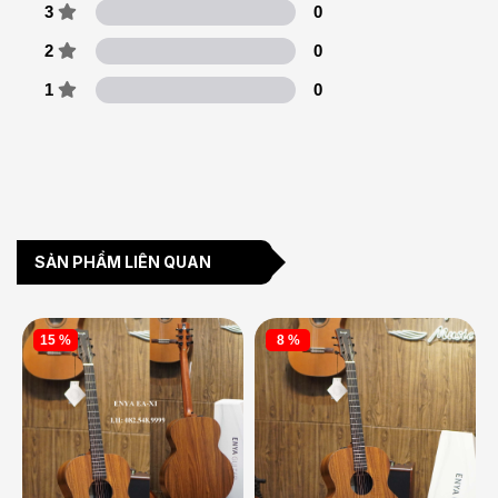
3
0
2
0
1
0
SẢN PHẨM LIÊN QUAN
15 %
8 %