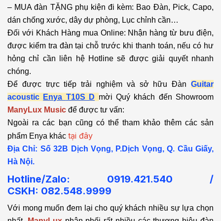
– MUA đàn TẶNG phụ kiện đi kèm: Bao Đàn, Pick, Capo,
dán chống xước, dây dự phòng, Lục chỉnh cần…
Đối với Khách Hàng mua Online: Nhận hàng từ bưu điện,
được kiểm tra đàn tại chỗ trước khi thanh toán, nếu có hư
hỏng chỉ cần liên hệ Hotline sẽ được giải quyết nhanh
chóng.
Để được trực tiếp trải nghiệm và sở hữu Đàn
Guitar
acoustic
Enya
T10S D
mời Quý khách đến Showroom
ManyLux Music
để được tư vấn:
Ngoài ra các bạn cũng có thể tham khảo thêm các sản
tại đây
phẩm Enya khác
Địa Chỉ: Số 32B Dịch Vọng, P.Dịch Vọng, Q. Cầu Giấy,
Hà Nội.
Hotline/Zalo: 0919.421.540 /
CSKH:
082.548.9999
Với mong muốn đem lại cho quý khách nhiều sự lựa chọn
nhất,
ManyLux
phân phối rất nhiều các thương hiệu đàn