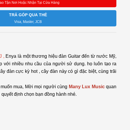
ao Tận Nơi Hoặc Nhận Tại Cửa Hàng
TRẢ GÓP QUA THẺ
Visa, Master, JCB
J ,
Enya là một thương hiệu đàn Guitar đến từ nước Mỹ,
 với nhiều nhu cầu của người sử dụng. họ luôn tạo ra
ây đàn cực kỳ hot , cây đàn này có gì đặc biệt, cùng trãi
hị muốn mua, Mời mọi người cùng
Many Lux Music
quan
i quyết định chọn bạn đồng hành nhé.