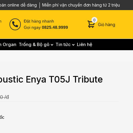
oán online dễ dàng
Miễn phí vận chuyển đơn hàng từ 2 triệu
0 sản phẩm trong g
0
n
Đặt hàng nhanh
Giỏ hàng
Gọi ngay
0825.48.9999
n Organ
Trống & Bộ gõ
Tin tức
Liên hệ
oustic Enya T05J Tribute
0 /đ
uốc