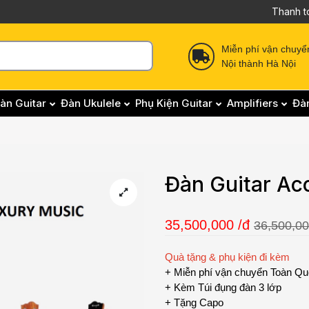
Thanh t
Miễn phí vận chuyể
Nội thành Hà Nội
àn Guitar
Đàn Ukulele
Phụ Kiện Guitar
Amplifiers
Đà
Đàn Guitar Ac
35,500,000
/đ
36,500,00
Quà tặng & phụ kiện đi kèm
+ Miễn phí vận chuyển Toàn Q
+ Kèm Túi đụng đàn 3 lớp
+ Tặng Capo