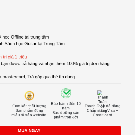
học Offline tại trung tâm
ình Sách học Guitar tại Trung Tâm
rị giá 1 triệu
, bạn được trả hàng và nhận thêm 100% giá trị đơn hàng
a mastercard, Trả góp qua thẻ tín dụng…
Bảo hành đến 10
Cam kết chất lượng
Thanh Toán dễ dàng
năm
Sản phẩm đúng
Chấp nhận Visa +
Bảo dưỡng sản
miêu tả trên website.
Credit card
phẩm trọn đời
MUA NGAY