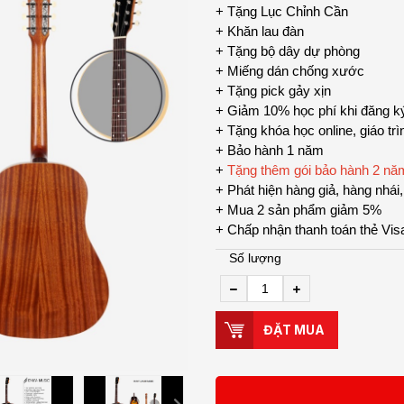
+ Tặng Lục Chỉnh Cần
+ Khăn lau đàn
+ Tặng bộ dây dự phòng
+ Miếng dán chống xước
+ Tặng pick gảy xịn
+ Giảm 10% học phí khi đăng ký 
+ Tặng khóa học online, giáo tr
+ Bảo hành 1 năm
+
Tặng thêm gói bảo hành 2 năm t
+ Phát hiện hàng giả, hàng nhái
+ Mua 2 sản phẩm giảm 5%
+ Chấp nhận thanh toán thẻ Vis
Số lượng
ĐẶT MUA