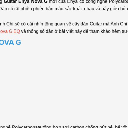
ng
Guitar Enya Nova G
mới của Enya có công nghệ Polycarbo
 Đàn có rất nhiều phiên bản màu sắc khác nhau và bây giờ chún
nh Chị sẽ có cái nhìn tổng quan về cây đàn Guitar mà Anh C
ova G EQ
và
thông số đàn ở bài viết này để tham khảo hêm tr
OVA G
ghệ Polycarbonate tổng hợp sợi carbon chống nứt nẻ, bể vỡ t