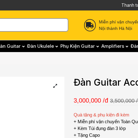
Thanh t
Miễn phí vận chuyể
Nội thành Hà Nội
àn Guitar
Đàn Ukulele
Phụ Kiện Guitar
Amplifiers
Đà
Đàn Guitar Ac
3,000,000
/đ
3,500,000 
Quà tặng & phụ kiện đi kèm
+ Miễn phí vận chuyển Toàn Q
+ Kèm Túi đụng đàn 3 lớp
+ Tặng Capo