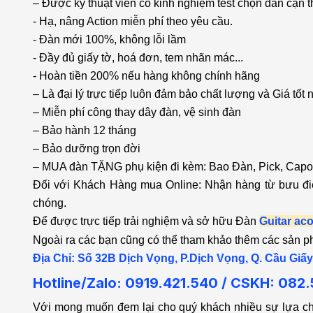
– Được kỹ thuật viên có kinh nghiệm test chọn đàn cận t
- Hạ, nâng Action miễn phí theo yêu cầu.
- Đàn mới 100%, không lỗi lầm
- Đầy đủ giấy tờ, hoá đơn, tem nhãn mác...
- Hoàn tiền 200% nếu hàng không chính hãng
– Là đại lý trực tiếp luôn đảm bảo chất lượng và Giá tốt 
– Miễn phí công thay dây đàn, vệ sinh đàn
– Bảo hành 12 tháng
– Bảo dưỡng trọn đời
– MUA đàn TẶNG phụ kiện đi kèm: Bao Đàn, Pick, Capo
Đối với Khách Hàng mua Online: Nhận hàng từ bưu điện
chóng.
Để được trực tiếp trải nghiệm và sở hữu Đàn
Guitar
aco
Ngoài ra các bạn cũng có thể tham khảo thêm các sản
Địa Chỉ: Số 32B Dịch Vọng, P.Dịch Vọng, Q. Cầu Giấy
Hotline/Zalo: 0919.421.540 / CSKH:
082.
Với mong muốn đem lại cho quý khách nhiều sự lựa c