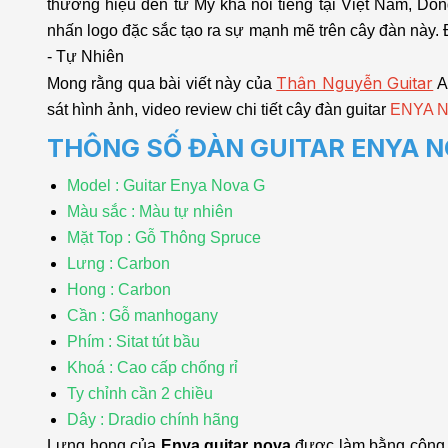
thương hiệu đến từ Mỹ khá nổi tiếng tại Việt Nam, Dò
nhấn logo đặc sắc tạo ra sự mạnh mẽ trên cây đàn này.
- Tự Nhiên
Thân Nguyễn Guitar
Mong rằng qua bài viết này của
A
sát hình ảnh, video review chi tiết cây đàn guitar
ENYA N
THÔNG SỐ ĐÀN GUITAR ENYA N
Model : Guitar Enya Nova G
Màu sắc : Màu tự nhiên
Mặt Top : Gỗ Thông Spruce
Lưng : Carbon
Hong : Carbon
Cần : Gỗ manhogany
Phím : Sitat tút bầu
Khoá : Cao cấp chống rỉ
Ty chỉnh cần 2 chiều
Dây : Dradio chính hãng
Lưng hong của
Enya guitar nova
được làm bằng công n