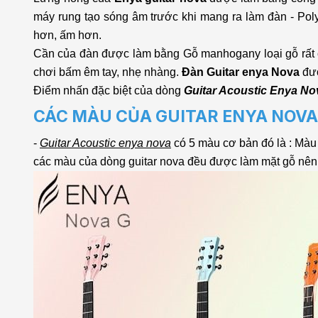
máy rung tạo sóng âm trước khi mang ra làm đàn - Po
hơn, ấm hơn.
Cần của đàn được làm bằng Gỗ manhogany loại gỗ rất ch
chơi bấm êm tay, nhẹ nhàng.
Đàn Guitar enya Nova
đượ
Điểm nhấn đặc biệt của dòng
Guitar Acoustic Enya No
CÁC MÀU CỦA GUITAR ENYA NOVA
-
Guitar Acoustic enya nova
có 5 màu cơ bản đó là : Màu 
các màu của dòng guitar nova đều được làm mặt gỗ nên c