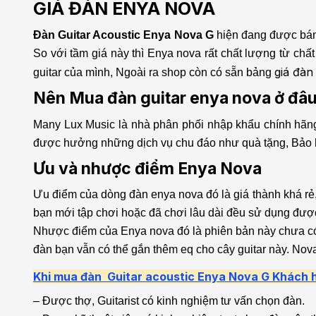
GIÁ ĐÀN ENYA NOVA
Đàn Guitar Acoustic Enya Nova G
hiện đang được bán t
So với tầm giá này thì Enya nova rất chất lượng từ ch
giá đàn
guitar của mình, Ngoài ra shop còn có sẵn bảng
Nên Mua đàn guitar enya nova ở đâ
Many Lux Music là nhà phân phối nhập khẩu chính hã
được hưởng những dịch vụ chu đáo như quà tặng, Bảo hà
Ưu và nhược điểm Enya Nova
Ưu điểm của dòng đàn enya nova đó là giá thành khá rẻ
bạn mới tập chơi hoặc đã chơi lâu dài đều sử dụng đượ
Nhược điểm của Enya nova đó là phiên bản này chưa có Eq
đàn bạn vẫn có thể gắn thêm eq cho cây guitar này. Nov
Khi mua đàn
Guitar
acoustic
Enya Nova G
Khách h
– Được thợ, Guitarist có kinh nghiệm tư vấn chọn đàn.