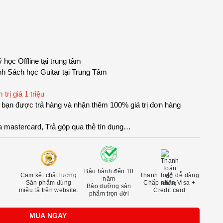
học Offline tại trung tâm
ình Sách học Guitar tại Trung Tâm
rị giá 1 triệu
, bạn được trả hàng và nhận thêm 100% giá trị đơn hàng
a mastercard, Trả góp qua thẻ tín dụng…
Bảo hành đến 10
Cam kết chất lượng
Thanh Toán dễ dàng
năm
Sản phẩm đúng
Chấp nhận Visa +
Bảo dưỡng sản
miêu tả trên website.
Credit card
phẩm trọn đời
MUA NGAY