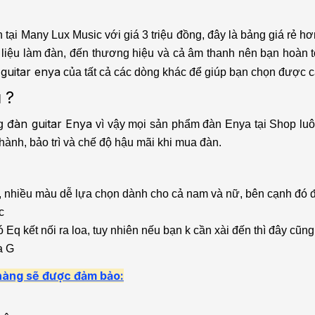
ại Many Lux Music với giá 3 triệu đồng, đây là bảng giá rẻ hơn 
ất liệu làm đàn, đến thương hiệu và cả âm thanh nên bạn hoàn
 guitar enya
của tất cả các dòng khác để giúp bạn chọn được c
u
?
đàn guitar Enya
ng
vì vậy mọi sản phẩm đàn Enya tại Shop lu
nh, bảo trì và chế độ hậu mãi khi mua đàn.
, nhiều màu dễ lựa chọn dành cho cả nam và nữ, bên cạnh đó 
c
 kết nối ra loa, tuy nhiên nếu bạn k cần xài đến thì đây cũng
a G
àng sẽ được đảm bảo: