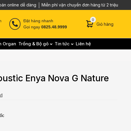
oán online dễ dàng
Miễn phí vận chuyển đơn hàng từ 2 triệu
0 sản phẩm trong g
0
n
Đặt hàng nhanh
Giỏ hàng
Gọi ngay
0825.48.9999
n Organ
Trống & Bộ gõ
Tin tức
Liên hệ
oustic Enya Nova G Nature
/đ
uốc