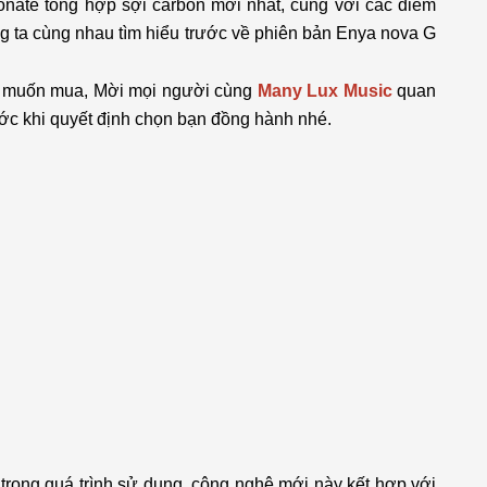
nate tổng hợp sợi carbon mới nhất, cùng với các điểm
g ta cùng nhau tìm hiểu trước về phiên bản Enya nova G
hị muốn mua, Mời mọi người cùng
Many Lux Music
quan
ước khi quyết định chọn bạn đồng hành nhé.
rong quá trình sử dụng, công nghệ mới này kết hợp với