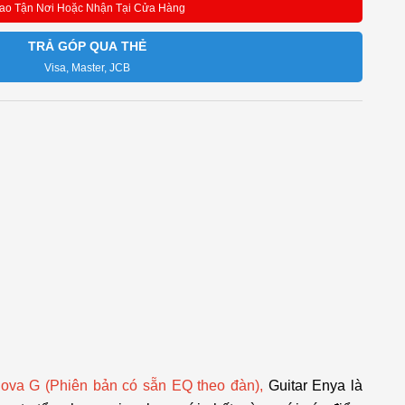
ao Tận Nơi Hoặc Nhận Tại Cửa Hàng
TRẢ GÓP QUA THẺ
Visa, Master, JCB
va G (Phiên bản có sẵn EQ theo đàn),
Guitar Enya là