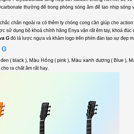
lycarbonate thường để trong phòng sóng âm để tạo nhịp sóng 
ắc chắn ngoài ra có thêm ty chóng cong cần giúp cho action câ
c sử dụng bộ khoá chính hãng Enya vặn rất êm tay, khoá đúc ch
va G
đó là lược ngựa và khảm logo trên phím đàn tạo sự đẹp m
 G
Màu Hồng
Màu xanh dương
M
đen ( black ),
( pink ),
( Blue ),
ho ra chất âm rất hay.