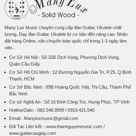
Many Lux Music chuyên cung cấp đàn Guitar, Ukulele chất
lượng. Dạy đàn Guitar, Ukulele từ cơ bản đến nâng cao. Nhận
đặt hàng Online, vận chuyển toàn quốc chỉ trong 1-3 ngày làm
việc.
Cơ Sở Hà Nội
: Số 32B Dịch Vọng, Phường Dịch Vọng,
Quận Cầu Giấy
Cơ Sở Hồ Chí Minh
: 12 Đường Nguyễn Gia Trí, P.25, Q.Bình
Thạnh, HCM
Cơ Sở Bắc Ninh
: 89B Hoàng Quốc Việt, Thị Cầu, Thành Phố
Bắc Ninh
Cơ sở Nghệ An
: Số 16 Đinh Công Trứ, Hưng Phúc, TP Vinh
Hotline/Zalo:
: 082.548.9999 / 0919.421.540
Email
: Manyluxmusic@gmail.com
Đối Tác Liên kết:
: www.thannguyenmusic.com /
www.guitarcaugiay.com