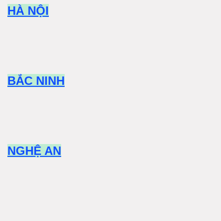
HÀ NỘI
BẮC NINH
NGHỆ AN