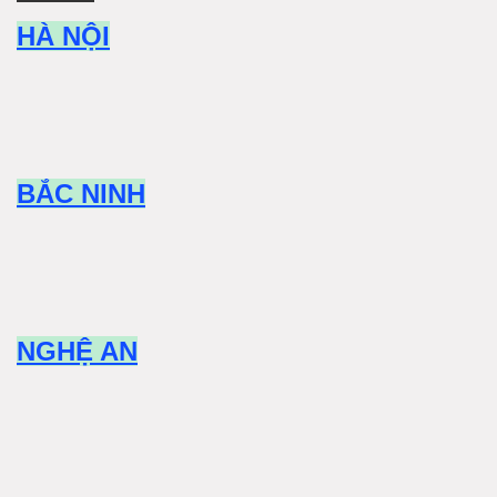
HÀ NỘI
BẮC NINH
NGHỆ AN