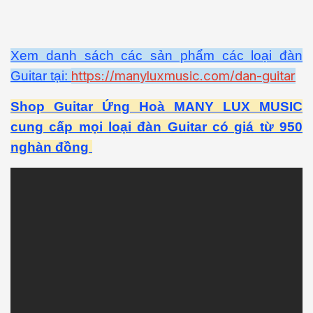
Xem danh sách các sản phẩm các loại đàn
https://manyluxmusic.com/dan-guitar
Guitar tại:
Shop Guitar Ứng Hoà MANY LUX MUSIC
cung cấp mọi loại đàn Guitar có giá từ 950
nghàn đồng