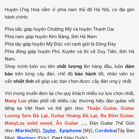
Huyện Ứng Hoà nằm ở phía nam thủ đô Hà Nội, có địa giới
hành chính:
Chương Mỹ
Thanh Oai
Phía bắc giáp huyện
và huyện
Kim Bảng
Hà Nam
Phía nam giáp huyện
, tỉnh
Mỹ Đức
Sông Đáy
Phía tây giáp huyện
với ranh giới là
Phú Xuyên
Duy Tiên
Hà
Phía đông giáp huyện
và thị xã
, tỉnh
Nam
.
Shop mình luôn ưu tiên
chất lượng
lên hàng đầu, luôn
đảm
bảo
trên từng cây đàn, chế độ
bảo hành
tốt, nhân viên tư
vấn
nhiệt tình
sẽ giúp các bạn chọn được cây đàn ưng ý nhất.
Với mong muốn đem lại cho quý khách nhiều sự lựa chọn nhất,
Many Lux
phân phối rất nhiều các thương hiệu đàn guitar nổi
tiếng tại Việt Nam và thế giới như:
Thuận Guitar, Guitar
Lương Sơn Đà Lạt, Guitar Hoàng Đà Lạt, Ba Đờn Guitar,
ManyLux solid wood, Ân Guitar
...., Đàn Guitar Thế Giới
Martin
Epiphone
C
ordoba
như:
(Mỹ),
Taylor
,
(Mỹ),
(Tây Ban
Cort
Nha),
Martinez
(Đức),
(Hàn Quốc) ...