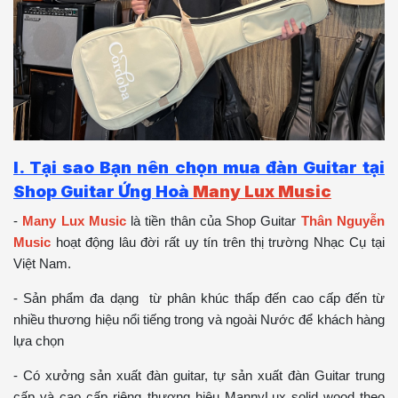
I. Tại sao Bạn nên chọn mua đàn Guitar tại
Shop Guitar Ứng Hoà
Many Lux Music
-
Many Lux Music
là tiền thân của Shop Guitar
Thân Nguyễn
Music
hoạt động lâu đời rất uy tín trên thị trường Nhạc Cụ tại
Việt Nam.
- Sản phẩm đa dạng từ phân khúc thấp đến cao cấp đến từ
nhiều thương hiệu nổi tiếng trong và ngoài Nước để khách hàng
lựa chọn
- Có xưởng sản xuất đàn guitar, tự sản xuất đàn Guitar trung
cấp và cao cấp riêng thương hiệu
MannyLux solid wood
theo