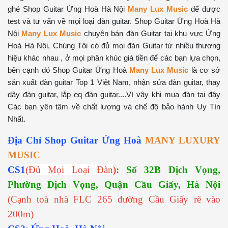
ghé Shop Guitar Ứng Hoà Hà Nội
Many Lux Music
để được
test và tư vấn về mọi loại đàn guitar. Shop Guitar Ứng Hoà Hà
Nội
Many Lux Music
chuyên bán đàn Guitar tại khu vực Ứng
Hoà Hà Nội, Chúng Tôi có đủ mọi đàn Guitar từ nhiều thương
hiệu khác nhau , ở mọi phân khúc giá tiền để các bạn lựa chọn,
bên cạnh đó Shop Guitar Ứng Hoà
Many Lux Music
là cơ sở
sản xuất đàn guitar Top 1 Việt Nam, nhận sửa đàn guitar, thay
dây đàn guitar, lắp eq đàn guitar....Vì vậy khi mua đàn tại đây
Các bạn yên tâm về chất lượng và chế độ bảo hành Uy Tín
Nhất.
Địa Chỉ Shop Guitar Ứng Hoà
MANY LUXURY
MUSIC
CS1
(Đủ Mọi Loại Đàn
):
Số 32B Dịch Vọng,
Phường Dịch Vọng, Quận Cầu Giấy, Hà Nội
(Cạnh toà nhà FLC 265 đường Cầu Giấy rẽ vào
200m)