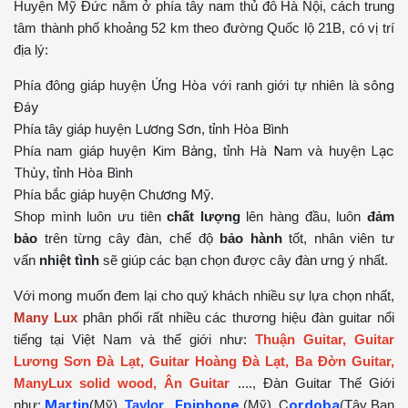
Huyện Mỹ Đức nằm ở phía tây nam thủ đô Hà Nội, cách trung
tâm thành phố khoảng 52 km theo đường Quốc lộ 21B, có vị trí
địa lý:
Ứng Hòa
sông
Phía đông giáp huyện
với ranh giới tự nhiên là
Đáy
Lương Sơn
Hòa Bình
Phía tây giáp huyện
, tỉnh
Kim Bảng
Hà Nam
Lạc
Phía nam giáp huyện
, tỉnh
và huyện
Thủy
Hòa Bình
, tỉnh
Chương Mỹ
Phía bắc giáp huyện
.
Shop mình luôn ưu tiên
chất lượng
lên hàng đầu, luôn
đảm
bảo
trên từng cây đàn, chế độ
bảo hành
tốt, nhân viên tư
vấn
nhiệt tình
sẽ giúp các bạn chọn được cây đàn ưng ý nhất.
Với mong muốn đem lại cho quý khách nhiều sự lựa chọn nhất,
Many Lux
phân phối rất nhiều các thương hiệu đàn guitar nổi
tiếng tại Việt Nam và thế giới như:
Thuận Guitar, Guitar
Lương Sơn Đà Lạt, Guitar Hoàng Đà Lạt, Ba Đờn Guitar,
ManyLux solid wood, Ân Guitar
...., Đàn Guitar Thế Giới
Martin
Epiphone
C
ordoba
như:
(Mỹ),
Taylor
,
(Mỹ),
(Tây Ban