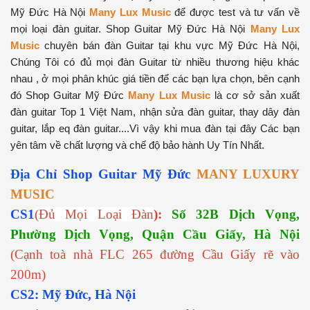
Mỹ Đức Hà Nội
Many Lux Music
để được test và tư vấn về
mọi loại đàn guitar. Shop Guitar Mỹ Đức Hà Nội
Many Lux
Music
chuyên bán đàn Guitar tại khu vực Mỹ Đức Hà Nội,
Chúng Tôi có đủ mọi đàn Guitar từ nhiều thương hiệu khác
nhau , ở mọi phân khúc giá tiền để các bạn lựa chọn, bên cạnh
đó Shop Guitar Mỹ Đức
Many Lux Music
là cơ sở sản xuất
đàn guitar Top 1 Việt Nam, nhận sửa đàn guitar, thay dây đàn
guitar, lắp eq đàn guitar....Vì vậy khi mua đàn tại đây Các bạn
yên tâm về chất lượng và chế độ bảo hành Uy Tín Nhất.
Địa Chỉ Shop Guitar Mỹ Đức
MANY LUXURY
MUSIC
CS1
(Đủ Mọi Loại Đàn
):
Số 32B Dịch Vọng,
Phường Dịch Vọng, Quận Cầu Giấy, Hà Nội
(Cạnh toà nhà FLC 265 đường Cầu Giấy rẽ vào
200m)
CS2: Mỹ Đức, Hà Nội