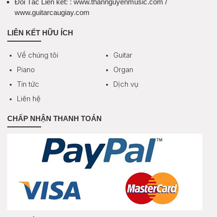
Đối Tác Liên kết:
: www.thannguyenmusic.com /
www.guitarcaugiay.com
LIÊN KẾT HỮU ÍCH
Về chúng tôi
Guitar
Piano
Organ
Tin tức
Dịch vụ
Liên hệ
CHẤP NHẬN THANH TOÁN