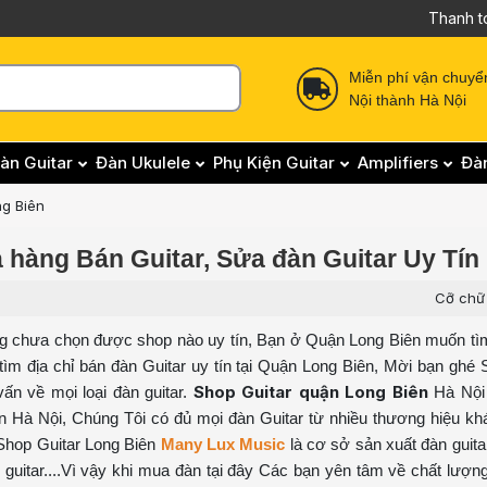
Thanh t
Miễn phí vận chuyể
Nội thành Hà Nội
àn Guitar
Đàn Ukulele
Phụ Kiện Guitar
Amplifiers
Đà
g Biên
 hàng Bán Guitar, Sửa đàn Guitar Uy Tín
Cỡ chữ
g chưa chọn được shop nào uy tín, Bạn ở Quận Long Biên muốn t
ìm địa chỉ bán đàn Guitar uy tín tại Quận Long Biên, Mời bạn ghé 
Shop Guitar quận Long Biên
ấn về mọi loại đàn guitar.
Hà Nộ
n Hà Nội, Chúng Tôi có đủ mọi đàn Guitar từ nhiều thương hiệu kh
 Shop Guitar Long Biên
Many Lux Music
là cơ sở sản xuất đàn guitar
n guitar....Vì vậy khi mua đàn tại đây Các bạn yên tâm về chất lượn