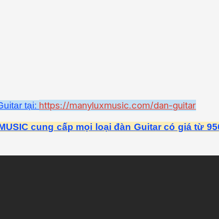
https://manyluxmusic.com/dan-guitar
itar tại:
SIC cung cấp mọi loại đàn Guitar có giá từ 9