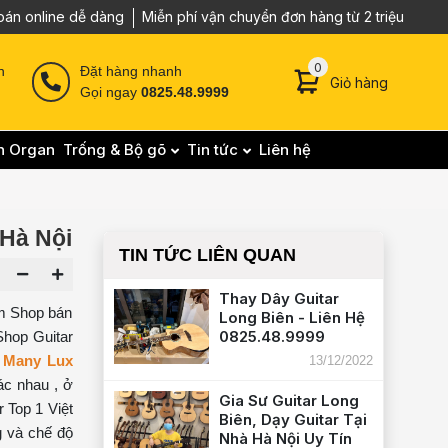
oán online dễ dàng
Miễn phí vận chuyển đơn hàng từ 2 triệu
0 sản phẩm trong g
0
n
Đặt hàng nhanh
Giỏ hàng
Gọi ngay
0825.48.9999
n Organ
Trống & Bộ gõ
Tin tức
Liên hệ
 Hà Nội
TIN TỨC LIÊN QUAN
Thay Dây Guitar
ìm Shop bán
Long Biên - Liên Hệ
0825.48.9999
Shop Guitar
i
Many Lux
13/12/2022
ác nhau , ở
Gia Sư Guitar Long
 Top 1 Việt
Biên, Dạy Guitar Tại
g và chế độ
Nhà Hà Nội Uy Tín