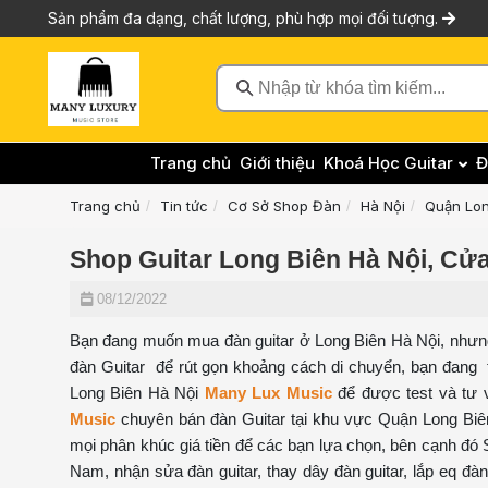
Sản phẩm đa dạng, chất lượng, phù hợp mọi đối tượng.
Nhập từ khóa tìm kiếm...
Trang chủ
Giới thiệu
Khoá Học Guitar
Đ
Trang chủ
Tin tức
Cơ Sở Shop Đàn
Hà Nội
Quận Lon
Shop Guitar Long Biên Hà Nội, Cửa
08/12/2022
Bạn đang muốn mua đàn guitar ở Long Biên Hà Nội, nhưn
đàn Guitar để rút gọn khoảng cách di chuyển, bạn đang t
Long Biên Hà Nội
Many Lux Music
để được test và tư v
Music
chuyên bán đàn Guitar tại khu vực Quận Long Biê
mọi phân khúc giá tiền để các bạn lựa chọn, bên cạnh đó
Nam, nhận sửa đàn guitar, thay dây đàn guitar, lắp eq đà