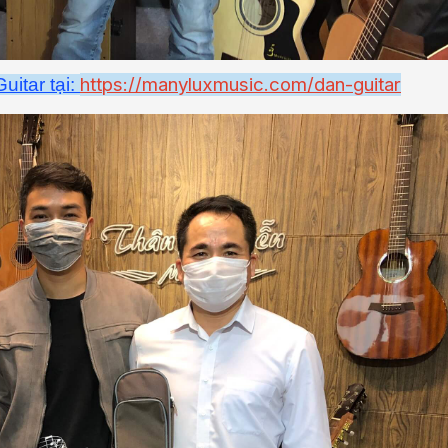
https://manyluxmusic.com/dan-guitar
itar tại: