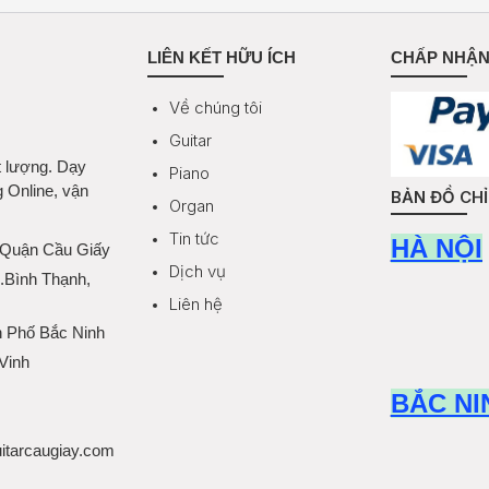
LIÊN KẾT HỮU ÍCH
CHẤP NHẬN
Về chúng tôi
Guitar
t lượng. Dạy
Piano
g Online, vận
BẢN ĐỒ CH
Organ
Tin tức
HÀ NỘI
 Quận Cầu Giấy
Dịch vụ
Q.Bình Thạnh,
Liên hệ
h Phố Bắc Ninh
Vinh
BẮC NI
itarcaugiay.com