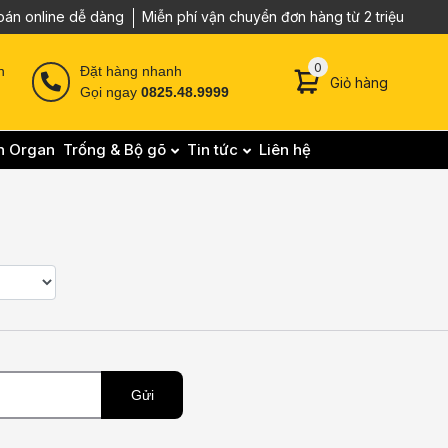
oán online dễ dàng
Miễn phí vận chuyển đơn hàng từ 2 triệu
0 sản phẩm trong g
0
n
Đặt hàng nhanh
Giỏ hàng
Gọi ngay
0825.48.9999
n Organ
Trống & Bộ gõ
Tin tức
Liên hệ
Gửi