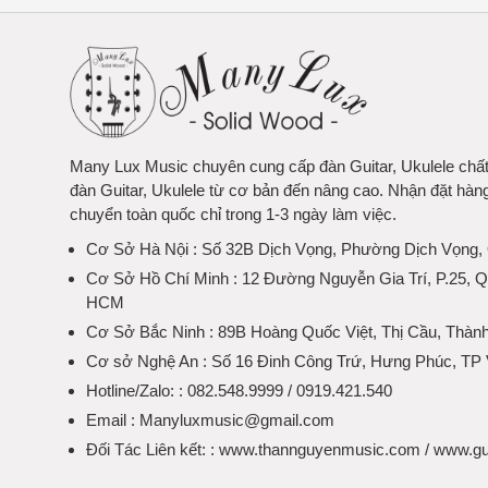
Many Lux Music chuyên cung cấp đàn Guitar, Ukulele chấ
đàn Guitar, Ukulele từ cơ bản đến nâng cao. Nhận đặt hàn
chuyển toàn quốc chỉ trong 1-3 ngày làm việc.
Cơ Sở Hà Nội
: Số 32B Dịch Vọng, Phường Dịch Vọng,
Cơ Sở Hồ Chí Minh
: 12 Đường Nguyễn Gia Trí, P.25, 
HCM
Cơ Sở Bắc Ninh
: 89B Hoàng Quốc Việt, Thị Cầu, Thàn
Cơ sở Nghệ An
: Số 16 Đinh Công Trứ, Hưng Phúc, TP 
Hotline/Zalo:
: 082.548.9999 / 0919.421.540
Email
: Manyluxmusic@gmail.com
Đối Tác Liên kết:
: www.thannguyenmusic.com / www.gu