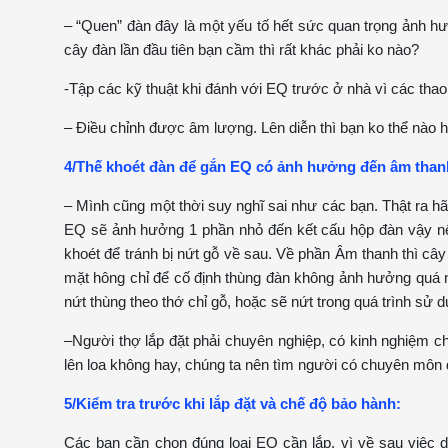
– “Quen” đàn đây là một yếu tố hết sức quan trọng ảnh hư
cây đàn lần đầu tiên bạn cầm thì rất khác phải ko nào?
-Tập các kỹ thuật khi đánh với EQ trước ở nhà vì các thao
– Điều chỉnh được âm lượng. Lên diễn thì bạn ko thể nào h
4/Thế khoét đàn để gắn EQ có ảnh hưởng đến âm than
– Mình cũng một thời suy nghĩ sai như các bạn. Thật ra h
EQ sẽ ảnh hưởng 1 phần nhỏ đến kết cấu hộp đàn vậy nên
khoét để tránh bị nứt gỗ về sau. Về phần Âm thanh thì cây
mặt hông chỉ để cố định thùng đàn không ảnh hưởng quá nh
nứt thùng theo thớ chỉ gỗ, hoặc sẽ nứt trong quá trình sử d
–Người thợ lắp đặt phải chuyên nghiệp, có kinh nghiệm 
lên loa không hay, chúng ta nên tìm người có chuyên môn 
5/Kiểm tra trước khi lắp đặt và chế độ bảo hành:
Các bạn cần chọn đúng loại EQ cần lắp, vì về sau việc 