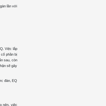
gàn lần với
.
Q. Việc lắp
 cố phần bị
ẫn sau, còn
thận sẽ gây
.
ước đàn, EQ
o nên, việc