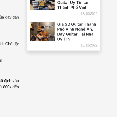
Guitar Uy Tín tại
Thành Phố Vinh
13/10/2022
của dây đàn
Gia Sư Guitar Thành
Phố Vinh Nghệ An,
Dạy Guitar Tại Nhà
Uy Tín
id. Chế độ:
16/12/2022
àn
cố định vào
từ 800k đến