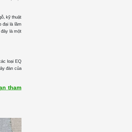
gỗ, kỹ thuật
 đại là lầm
 đây là một
các loại EQ
cây đàn của
ạn tham