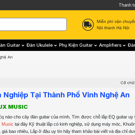
Thanh t
Miễn phí vận chuyể
Nội thành Hà Nội
àn Guitar
Đàn Ukulele
Phụ Kiện Guitar
Amplifiers
Đà
ghệ An
Cỡ chữ
n Nghiệp Tại Thành Phố Vinh Nghệ An
LUX MUSIC
q nào cho cây đàn guitar của mình, Tìm được chỗ lắp EQ guitar uy t
x Music
tại đây Kỹ thuật lắp có kinh nghiệp, sử dụng máy móc, Khu
iá bao nhiêu, Lắp ở đâu uy tín hãy tham khảo bài viết và địa chỉ dư