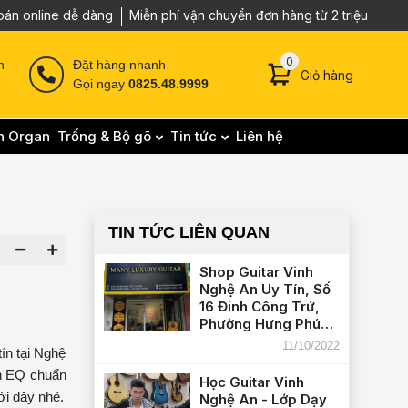
oán online dễ dàng
Miễn phí vận chuyển đơn hàng từ 2 triệu
0 sản phẩm trong g
0
n
Đặt hàng nhanh
Giỏ hàng
Gọi ngay
0825.48.9999
n Organ
Trống & Bộ gõ
Tin tức
Liên hệ
TIN TỨC LIÊN QUAN
Shop Guitar Vinh
Nghệ An Uy Tín, Số
16 Đinh Công Trứ,
Phường Hưng Phúc,
TP Vinh - Liên Hệ
11/10/2022
ín tại Nghệ
082.548.9999
ôn EQ chuẩn
Học Guitar Vinh
ới đây nhé.
Nghệ An - Lớp Dạy