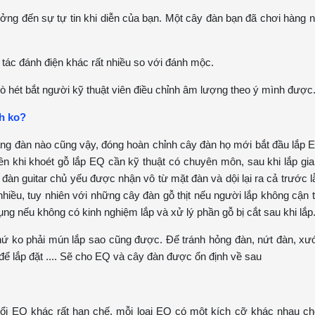
ởng đến sự tự tin khi diễn của bạn. Một cây đàn bạn đã chơi hàng n
 tác đánh điện khác rất nhiều so với đánh mộc.
ò hét bắt người kỹ thuật viên điều chỉnh âm lượng theo ý mình được
h ko?
ãng đàn nào cũng vậy, đóng hoàn chỉnh cây đàn họ mới bắt đầu lắp E
 khi khoét gỗ lắp EQ cần kỹ thuật có chuyên môn, sau khi lắp gia
 đàn guitar chủ yếu được nhận vô từ mặt đàn và dội lại ra cả trước l
iều, tuy nhiên với những cây đàn gỗ thịt nếu người lắp không cận 
ụng nếu không có kinh nghiệm lắp và xử lý phần gỗ bị cắt sau khi lắp
chứ ko phải mún lắp sao cũng được. Để tránh hỏng đàn, nứt đàn, x
để lắp đặt .... Sẽ cho EQ và cây đàn được ổn định về sau
dổi EQ khác rất hạn chế, mỗi loại EQ có một kích cỡ khác nhau ch