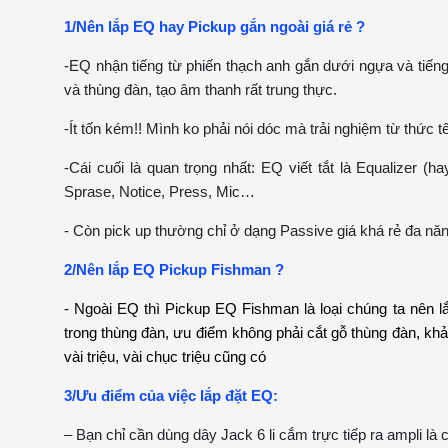
1/Nên lắp EQ hay Pickup gắn ngoài giá rẻ ?
-EQ nhận tiếng từ phiến thạch anh gắn dưới ngựa và tiến
và thùng đàn, tạo âm thanh rất trung thực.
-Ít tốn kém!! Mình ko phải nói dóc mà trải nghiệm từ thức t
-Cái cuối là quan trọng nhất: EQ viết tắt là Equalizer (
Sprase, Notice, Press, Mic…
- Còn pick up thường chỉ ở dạng Passive giá khá rẻ đa nă
2/Nên lắp EQ Pickup Fishman ?
- Ngoài EQ thì Pickup EQ Fishman là loại chúng ta nên lắ
trong thùng đàn, ưu điểm không phải cắt gỗ thùng đàn, khả 
vài triệu, vài chục triệu cũng có
3/Ưu điểm của việc lắp đặt EQ:
– Bạn chỉ cần dùng dây Jack 6 li cắm trực tiếp ra ampli là 