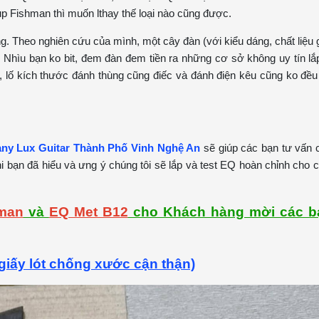
up Fishman thì muốn lthay thế loại nào cũng được.
ng. Theo nghiên cứu của mình, một cây đàn (với kiểu dáng, chất liệu 
 Nhìu bạn ko bit, đem đàn đem tiền ra những cơ sở không uy tín lắp
, lố kích thước đánh thùng cũng điếc và đánh điện kêu cũng ko đều
any Lux Guitar Thành Phố Vinh Nghệ An
sẽ giúp các bạn tư vấn 
hi bạn đã hiểu và ưng ý chúng tôi sẽ lắp và test EQ hoàn chỉnh cho 
man
và
EQ Met B12
cho Khách hàng mời các b
giấy lót chống xước cận thận)