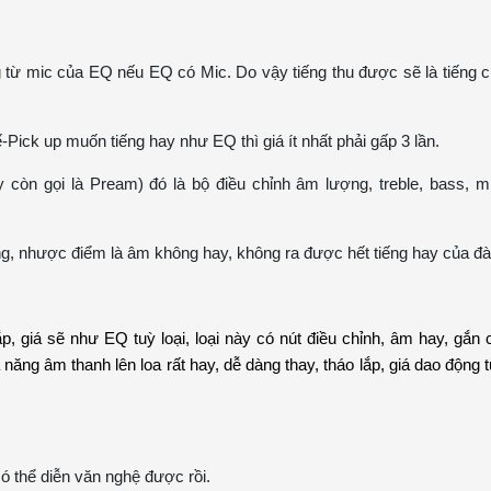
g từ mic của EQ nếu EQ có Mic. Do vậy tiếng thu được sẽ là tiếng 
ế-Pick up muốn tiếng hay như EQ thì giá ít nhất phải gấp 3 lần.
hay còn gọi là Pream) đó là bộ điều chỉnh âm lượng, treble, bass, m
ng, nhược điểm là âm không hay, không ra được hết tiếng hay của đ
p, giá sẽ như EQ tuỳ loại, loại này có nút điều chỉnh, âm hay, gắn 
năng âm thanh lên loa rất hay, dễ dàng thay, tháo lắp, giá dao động 
có thể diễn văn nghệ được rồi.