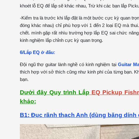
khoét lỗ EQ để lắp sẽ khác nhau, Trừ khi các bạn lắp Pick
-Kiểm tra là trước khi lắp đặt là một bước cực kỳ quan trọ
đóng khác nhau) chỉ phù hợp với 1 đến 2 loại EQ mà thui.
chết. mình gặp rất nhìu trường hợp lắp EQ sai chức năng
kinh nghiệm lắp chỉnh cực kỳ quan trọng.
6/Lắp EQ ở đâu:
Đội ngũ thợ guitar lành nghề có kinh nghiệm tại
Guitar M
thích hợp với sở thích cũng như kinh phí của từng bạn. K
bạn.
Dưới đây Quy trình Lắp
EQ Pickup Fish
khảo:
B1: Đục rãnh thạch Anh (dùng băng dính 