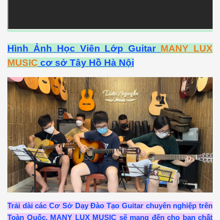
Hình Ảnh Học Viên Lớp Guitar
MANY LUX
MUSIC
cơ sở Tây Hồ Hà Nội
Trải dài các Cơ Sở Dạy Đào Tạo Guitar chuyên nghiệp trên
Toàn Quốc, MANY LUX MUSIC sẽ mang đến cho bạn chất