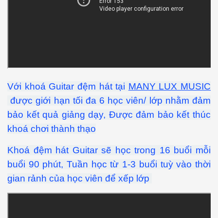
Với khoá Guitar đệm hát tại
MANY LUX MUSIC
được giới hạn tối đa 6 học viên/ lớp nhằm đảm
bảo kết quả giảng dạy, Được đảm bảo kết thúc
khoá chơi thành thạo
Khoá đệm hát Guitar sẽ học trong 16 buổi mỗi
buổi 90 phút, Tuần học từ 1-3 buổi tuỳ vào thời
gian rảnh của học viên để xếp lớp