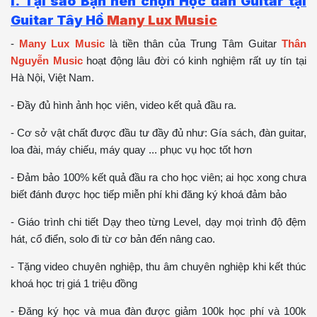
I. Tại sao Bạn nên chọn Học đàn Guitar tại
Guitar Tây Hồ
Many Lux Music
-
Many Lux Music
là tiền thân của Trung Tâm Guitar
Thân
Nguyễn Music
hoạt động lâu đời có kinh nghiệm rất uy tín tại
Hà Nội, Việt Nam.
- Đầy đủ hình ảnh học viên, video kết quả đầu ra.
- Cơ sở vật chất được đầu tư đầy đủ như: Gía sách, đàn guitar,
loa đài, máy chiếu, máy quay ... phục vụ học tốt hơn
- Đảm bảo 100% kết quả đầu ra cho học viên; ai học xong chưa
biết đánh được học tiếp miễn phí khi đăng ký khoá đảm bảo
- Giáo trình chi tiết Dạy theo từng Level, dạy mọi trình độ đệm
hát, cổ điển, solo đi từ cơ bản đến nâng cao.
- Tặng video chuyên nghiệp, thu âm chuyên nghiệp khi kết thúc
khoá học trị giá 1 triệu đồng
- Đăng ký học và mua đàn được giảm 100k học phí và 100k