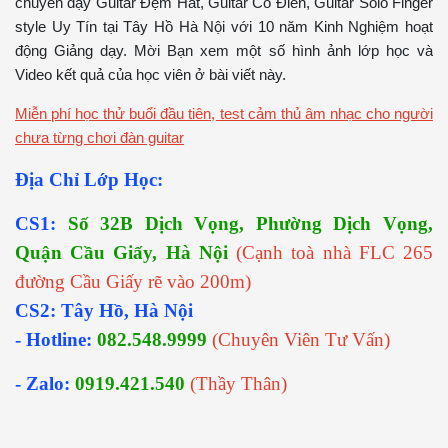
chuyên dạy Guitar Đệm Hát, Guitar Cổ Điển, Guitar Solo Finger
style Uy Tín tại Tây Hồ Hà Nội với 10 năm Kinh Nghiệm hoạt
động Giảng dạy. Mời Bạn xem một số hình ảnh lớp học và
Video kết quả của học viên ở bài viết này.
Miễn phí học thử buổi đầu tiên, test cảm thủ âm nhạc cho người
chưa từng chơi đàn guitar
Địa Chỉ Lớp Học:
CS1:
Số 32B Dịch Vọng, Phường Dịch Vọng,
Quận Cầu Giấy, Hà Nội
(Cạnh toà nhà FLC 265
đường Cầu Giấy rẽ vào 200m)
CS2: Tây Hồ, Hà Nội
- Hotline:
082.548.9999
(Chuyên Viên Tư Vấn)
- Zalo:
0919.421.540
(Thầy Thân)