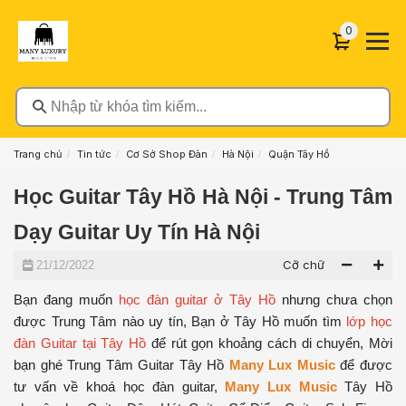
0 sản phẩ
0
Nhập từ khóa tìm kiếm...
Trang chủ
Tin tức
Cơ Sở Shop Đàn
Hà Nội
Quận Tây Hồ
Học Guitar Tây Hồ Hà Nội - Trung Tâm
Dạy Guitar Uy Tín Hà Nội
Cỡ chữ
21/12/2022
Bạn đang muốn
học đàn guitar ở Tây Hồ
nhưng chưa chọn
được Trung Tâm nào uy tín, Bạn ở Tây Hồ muốn tìm
lớp học
đàn Guitar tại Tây Hồ
để rút gọn khoảng cách di chuyển, Mời
bạn ghé Trung Tâm Guitar Tây Hồ
Many Lux Music
để được
tư vấn về khoá học đàn guitar,
Many Lux Music
Tây Hồ