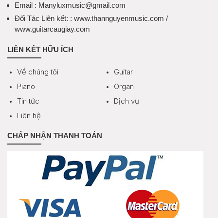
Email
: Manyluxmusic@gmail.com
Đối Tác Liên kết:
: www.thannguyenmusic.com /
www.guitarcaugiay.com
LIÊN KẾT HỮU ÍCH
Về chúng tôi
Guitar
Piano
Organ
Tin tức
Dịch vụ
Liên hệ
CHẤP NHẬN THANH TOÁN