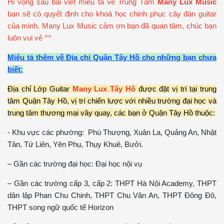
Hi vọng sau bài viết miêu tả về Trung Tâm
Many Lux Music
bạn sẽ có quyết định cho khoá học chinh phục cây đàn guitar
của minh. Many Lux Music cảm ơn bạn đã quan tâm, chúc bạn
luôn vui vẻ ^^
Miêu tả thêm về Địa chỉ Quận Tây Hồ cho những bạn chưa
biết:
Địa chỉ Lớp Guitar
Many Lux Tây Hồ
được đặt vị trí tại trung
tâm Quận Tây Hồ, vị trí chiến lược với nhiều trường đại học và
trung tâm thương mại vây quay, các bạn ở Quận Tây Hồ thuộc:
- Khu vực các phường: Phú Thượng, Xuân La, Quảng An, Nhật
Tân, Tứ Liên, Yên Phụ, Thụy Khuê, Bưởi.
– Gần các trường đại học: Đại học nội vụ
– Gần các trường cấp 3, cấp 2: THPT Hà Nội Academy, THPT
dân lập Phan Chu Chinh, THPT Chu Văn An, THPT Đông Đô,
THPT song ngữ quốc tế Horizon