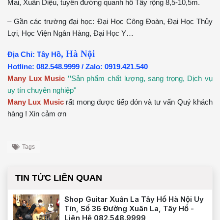
Mai, Xuân Diệu, tuyến đường quanh hồ Tây rộng 8,5-10,5m.
– Gần các trường đại học: Đại Học Công Đoàn, Đại Học Thủy
Lợi, Học Viện Ngân Hàng, Đại Học Y…
, Hà Nội
Địa Chỉ: Tây Hồ
Hotline: 082.548.9999 / Zalo: 0919.421.540
Many Lux Music
"
Sản phẩm chất lượng, sang trọng, Dịch vụ
uy tín chuyên nghiệp"
Many Lux Music
rất mong được tiếp đón và tư vấn Quý khách
hàng ! Xin cảm ơn
Tags
TIN TỨC LIÊN QUAN
Shop Guitar Xuân La Tây Hồ Hà Nội Uy
Tín, Số 36 Đường Xuân La, Tây Hồ -
Liên Hệ 082.548.9999