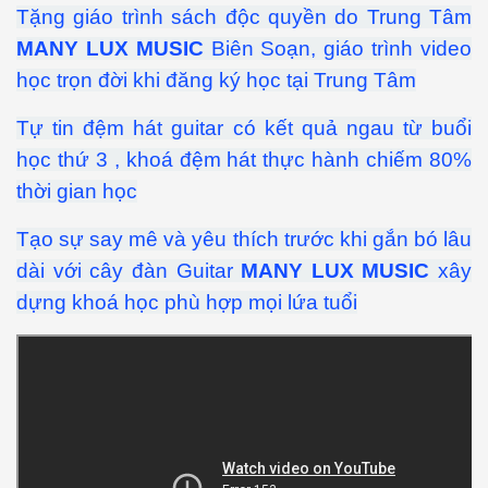
Tặng giáo trình sách độc quyền do Trung Tâm
MANY LUX MUSIC
Biên Soạn, giáo trình video
học trọn đời khi đăng ký học tại Trung Tâm
Tự tin đệm hát guitar có kết quả ngau từ buổi
học thứ 3 , khoá đệm hát thực hành chiếm 80%
thời gian học
Tạo sự say mê và yêu thích trước khi gắn bó lâu
dài với cây đàn Guitar
MANY LUX MUSIC
xây
dựng khoá học phù hợp mọi lứa tuổi