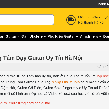
Thanh t
Miễn phí vận chuyể
Nội thành Hà Nội
àn Guitar
Đàn Ukulele
Phụ Kiện Guitar
Amplifiers
Đà
g Tâm Dạy Guitar Uy Tín Hà Nội
Cỡ chữ
họn được Trung Tâm nào uy tín, Bạn ở Phúc Thọ muốn tìm
lớp học
 ghé Trung Tâm Guitar Phúc Thọ
Many Lux Music
để được tư vấn v
ệm Hát, Guitar Cổ Điển, Guitar Solo Finger style Uy Tín tại Phúc
một số hình ảnh lớp học và Video kết quả của học viên ở bài viết 
người chưa từng chơi đàn guitar