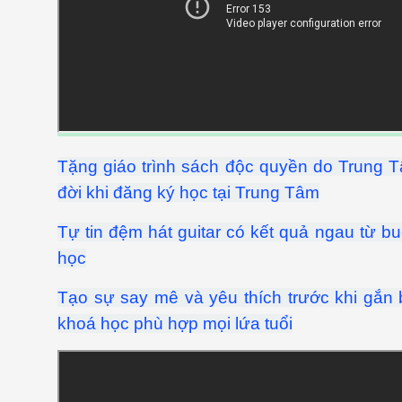
Tặng giáo trình sách độc quyền do Trung
đời khi đăng ký học tại Trung Tâm
Tự tin đệm hát guitar có kết quả ngau từ b
học
Tạo sự say mê và yêu thích trước khi gắn 
khoá học phù hợp mọi lứa tuổi