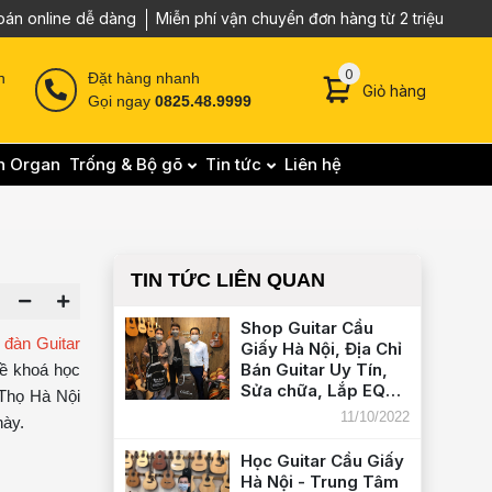
oán online dễ dàng
Miễn phí vận chuyển đơn hàng từ 2 triệu
0 sản phẩm trong g
0
n
Đặt hàng nhanh
Giỏ hàng
Gọi ngay
0825.48.9999
n Organ
Trống & Bộ gõ
Tin tức
Liên hệ
TIN TỨC LIÊN QUAN
Shop Guitar Cầu
 đàn Guitar
Giấy Hà Nội, Địa Chỉ
Bán Guitar Uy Tín,
ề khoá học
Sửa chữa, Lắp EQ
 Thọ Hà Nội
đàn Guitar Chuyên
11/10/2022
này.
Nghiệp tại Hà Nội -
Liên Hệ
Học Guitar Cầu Giấy
082.548.9999
Hà Nội - Trung Tâm