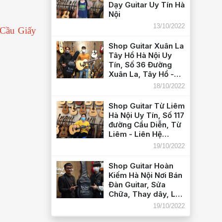
Dạy Guitar Uy Tín Hà
Nội
13/10/2022
 Cầu Giấy
Shop Guitar Xuân La
Tây Hồ Hà Nội Uy
Tín, Số 36 Đường
Xuân La, Tây Hồ -
Liên Hệ
18/10/2022
082.548.9999
Shop Guitar Từ Liêm
Hà Nội Uy Tín, Số 117
đường Cầu Diễn, Từ
Liêm - Liên Hệ
082.548.9999
19/10/2022
Shop Guitar Hoàn
Kiếm Hà Nội Nơi Bán
Đàn Guitar, Sửa
Chữa, Thay dây, Lắp
EQ Guitar Uy Tín -
19/10/2022
Liên Hệ