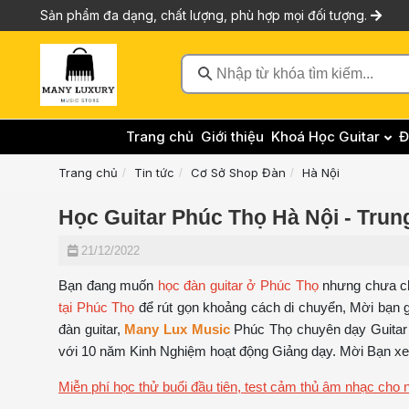
Sản phẩm đa dạng, chất lượng, phù hợp mọi đối tượng.
Nhập từ khóa tìm kiếm...
Trang chủ
Giới thiệu
Khoá Học Guitar
Đ
Trang chủ
Tin tức
Cơ Sở Shop Đàn
Hà Nội
Học Guitar Phúc Thọ Hà Nội - Trun
21/12/2022
Bạn đang muốn
học đàn guitar ở Phúc Thọ
nhưng chưa c
tại Phúc Thọ
để rút gọn khoảng cách di chuyển, Mời bạn
đàn guitar,
Many Lux Music
Phúc Thọ chuyên dạy Guitar Đ
với 10 năm Kinh Nghiệm hoạt động Giảng dạy. Mời Bạn xem 
Miễn phí học thử buổi đầu tiên, test cảm thủ âm nhạc cho 