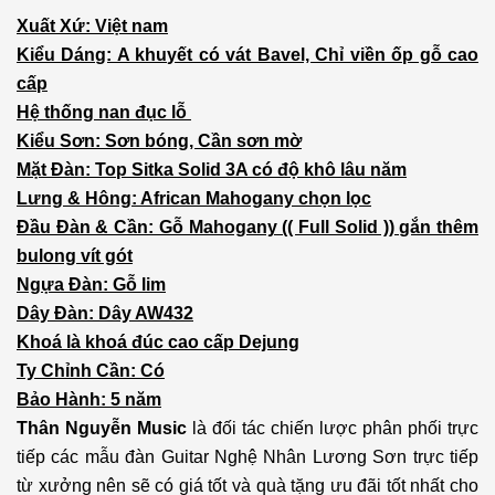
Xuất Xứ: Việt nam
Kiểu Dáng: A khuyết có vát Bavel, Chỉ viền ốp gỗ cao
cấp
Hệ thống nan đục lỗ
Kiểu Sơn: Sơn bóng, Cần sơn mờ
Mặt Đàn: Top Sitka Solid 3A có độ khô lâu năm
Lưng & Hông: African Mahogany chọn lọc
Đầu Đàn & Cần: Gỗ Mahogany (( Full Solid )) gắn thêm
bulong vít gót
Ngựa Đàn: Gỗ lim
Dây Đàn: Dây AW432
Khoá là khoá đúc cao cấp Dejung
Ty Chỉnh Cần: Có
Bảo Hành: 5 năm
Thân Nguyễn Music
là đối tác chiến lược phân phối trực
tiếp các mẫu đàn Guitar Nghệ Nhân Lương Sơn trực tiếp
từ xưởng nên sẽ có giá tốt và quà tặng ưu đãi tốt nhất cho