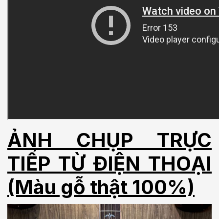
ẢNH CHỤP TRỰC
TIẾP TỪ ĐIỆN THOẠI
(Màu gỗ thật 100%)