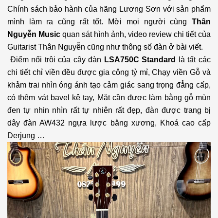
Chính sách bảo hành của hãng Lương Sơn với sản phẩm
mình làm ra cũng rất tốt. Mời mọi người cùng
Thân
Nguyễn Music
quan sát hình ảnh, video review chi tiết của
Guitarist Thân Nguyễn cũng như thông số đàn ở bài viết.
Điểm nổi trội của cây đàn
LSA750C Standard
là tất các
chi tiết chỉ viền đều được gia công tỷ mỉ, Chạy viền Gỗ và
khảm trai nhìn óng ánh tạo cảm giác sang trọng đẳng cấp,
có thêm vát bavel kê tay, Mặt cần được làm bằng gỗ mùn
đen tự nhin nhìn rất tự nhiên rất đẹp, đàn được trang bị
dây đàn AW432 ngựa lược bằng xương, Khoá cao cấp
Derjung …