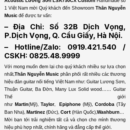
Acoustic Lương Sơn
LSA750CX Custom
Handmade số
1 Việt Nam mời Quý khách đến Showroom
Thân Nguyễn
Music
để được tư vấn:
– Địa Chỉ: Số 32B Dịch Vọng,
P.Dịch Vọng, Q. Cầu Giấy, Hà Nội.
– Hotline/Zalo: 0919.421.540 /
CSKH:
0825.48.9999
Với mong muốn đem lại cho quý khách nhiều sự lựa chọn
nhất,
Thân Nguyễn Music
phân phối rất nhiều các thương
hiệu đàn guitar nổi tiếng Việt Nam như: Guitar Lương Sơn,
Thuận Guitar, Ba Đờn, Many Lux Solid wood…… Guitar
Thế giới
như
Martin
(Mỹ),
Taylor
,
Epiphone
(Mỹ),
Cordoba
(Tây
Cort
Ban Nha),
Martinez
(Đức),
(Hàn Quốc),
Washburn
…
Mời bạn tới trải nghiệm tất cả và chọn cho mình thương
hiệu phù hợp nhất, chính hãng và đẳng cấp thế giới.