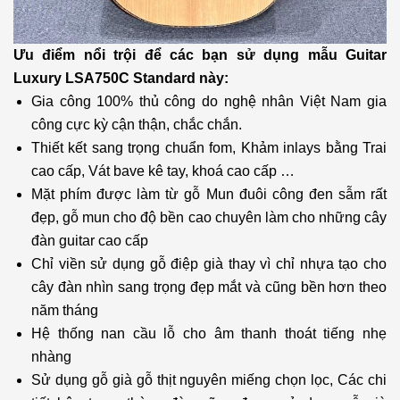
Ưu điểm nổi trội để các bạn sử dụng mẫu Guitar
Luxury LSA750C Standard này:
Gia công 100% thủ công do nghệ nhân Việt Nam gia
công cực kỳ cận thận, chắc chắn.
Thiết kết sang trọng chuẩn fom, Khảm inlays bằng Trai
cao cấp, Vát bave kê tay, khoá cao cấp …
Mặt phím được làm từ gỗ Mun đuôi công đen sẫm rất
đẹp, gỗ mun cho độ bền cao chuyên làm cho những cây
đàn guitar cao cấp
Chỉ viền sử dụng gỗ điệp già thay vì chỉ nhựa tạo cho
cây đàn nhìn sang trọng đẹp mắt và cũng bền hơn theo
năm tháng
Hệ thống nan cầu lỗ cho âm thanh thoát tiếng nhẹ
nhàng
Sử dụng gỗ già gỗ thịt nguyên miếng chọn lọc, Các chi