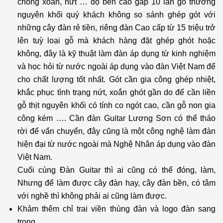
chống xoắn, nứt … độ bền cao gấp 10 lần gỗ thường
nguyên khối quý khách không so sánh ghép gót với
những cây đàn rẻ tiền, riêng đàn Cao cấp từ 15 triệu trở
lên tuỳ loại gỗ mà khách hàng đặt ghép ghót hoặc
không, đây là kỹ thuật làm đàn áp dụng từ kinh nghiệm
và học hỏi từ nước ngoài áp dụng vào đàn Việt Nam để
cho chất lượng tốt nhất. Gót cần gia công ghép nhiệt,
khắc phục tình trạng nứt, xoắn ghót gần do để cần liền
gỗ thịt nguyên khối có tính co ngót cao, cần gỗ non gia
công kém …. Cần đàn Guitar Lương Sơn có thể tháo
rời để vẩn chuyển, đây cũng là một công nghệ làm đàn
hiện đại từ nước ngoài mà Nghệ Nhân áp dụng vào đàn
Việt Nam.
Cuối cùng Đàn Guitar thì ai cũng có thể đóng, làm,
Nhưng để làm được cây đàn hay, cây đàn bền, có tâm
với nghề thì không phải ai cũng làm được.
Khảm thêm chỉ trai viền thùng đàn và logo đàn sang
trọng