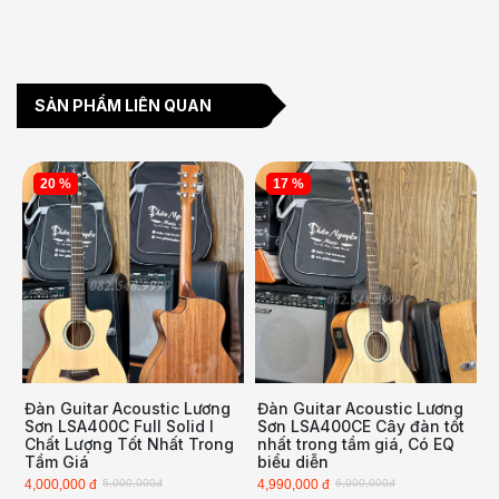
SẢN PHẨM LIÊN QUAN
20 %
17 %
Đàn Guitar Acoustic Lương
Đàn Guitar Acoustic Lương
Sơn LSA400C Full Solid l
Sơn LSA400CE Cây đàn tốt
Chất Lượng Tốt Nhất Trong
nhất trong tầm giá, Có EQ
Tầm Giá
biểu diễn
4,000,000 đ
5,000,000đ
4,990,000 đ
6,000,000đ