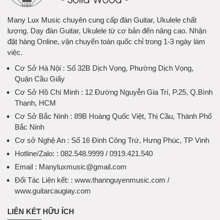
Many Lux Music chuyên cung cấp đàn Guitar, Ukulele chất
lượng. Dạy đàn Guitar, Ukulele từ cơ bản đến nâng cao. Nhận
đặt hàng Online, vận chuyển toàn quốc chỉ trong 1-3 ngày làm
việc.
Cơ Sở Hà Nội
: Số 32B Dịch Vọng, Phường Dịch Vọng,
Quận Cầu Giấy
Cơ Sở Hồ Chí Minh
: 12 Đường Nguyễn Gia Trí, P.25, Q.Bình
Thạnh, HCM
Cơ Sở Bắc Ninh
: 89B Hoàng Quốc Việt, Thị Cầu, Thành Phố
Bắc Ninh
Cơ sở Nghệ An
: Số 16 Đinh Công Trứ, Hưng Phúc, TP Vinh
Hotline/Zalo:
: 082.548.9999 / 0919.421.540
Email
: Manyluxmusic@gmail.com
Đối Tác Liên kết:
: www.thannguyenmusic.com /
www.guitarcaugiay.com
LIÊN KẾT HỮU ÍCH