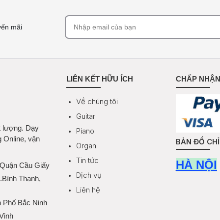
yến mãi
LIÊN KẾT HỮU ÍCH
CHẤP NHẬN
Về chúng tôi
Guitar
t lượng. Dạy
Piano
g Online, vận
BẢN ĐỒ CH
Organ
Tin tức
HÀ NỘI
 Quận Cầu Giấy
Dịch vụ
Q.Bình Thạnh,
Liên hệ
h Phố Bắc Ninh
Vinh