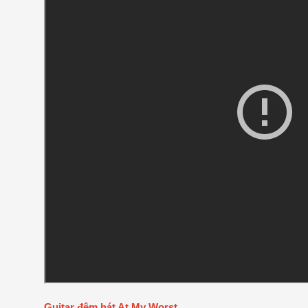
Guitar đệm hát At My Worst