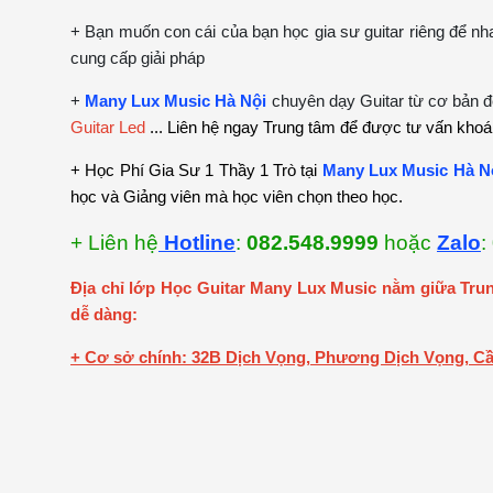
+ Bạn muốn con cái của bạn học gia sư guitar riêng để nha
cung cấp giải pháp
+
Many Lux Music Hà Nội
chuyên dạy Guitar từ cơ bản 
Guitar Led
... Liên hệ ngay Trung tâm để được tư vấn kho
+ Học Phí Gia Sư 1 Thầy 1 Trò tại
Many Lux Music Hà N
học và Giảng viên mà học viên chọn theo học.
+ Liên hệ
Hotline
:
082.548.9999
hoặc
Zalo
:
Địa chỉ lớp Học Guitar Many Lux Music nằm giữa Trun
dễ dàng:
+ Cơ sở chính: 32B Dịch Vọng, Phương Dịch Vọng, Cầ