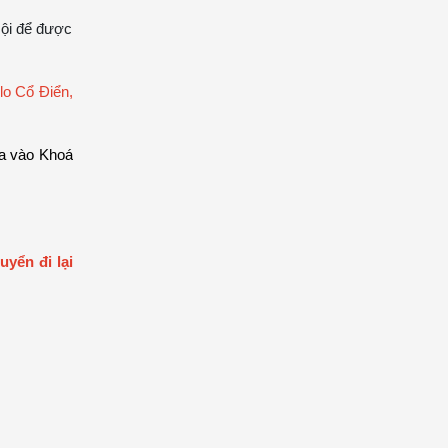
Nội để được
olo Cổ Điển,
ựa vào Khoá
yển đi lại