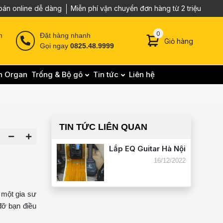
oán online dễ dàng
Miễn phí vận chuyển đơn hàng từ 2 triệu
0 sản phẩm trong g
0
n
Đặt hàng nhanh
Giỏ hàng
Gọi ngay
0825.48.9999
n Organ
Trống & Bộ gõ
Tin tức
Liên hệ
TIN TỨC LIÊN QUAN
Lắp EQ Guitar Hà Nội
16/12/2022
 một gia sư
đỡ bạn điều