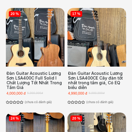
20 %
17 %
Đàn Guitar Acoustic Lương
Đàn Guitar Acoustic Lương
Sơn LSA400C Full Solid l
Sơn LSA400CE Cây đàn tốt
Chất Lượng Tốt Nhất Trong
nhất trong tầm giá, Có EQ
Tầm Giá
biểu diễn
4,000,000 đ
5,000,000đ
4,990,000 đ
6,000,000đ
(chưa có đánh giá)
(chưa có đánh giá)
24 %
20 %