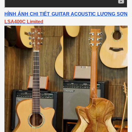
HÌNH ẢNH CHI TIẾT GUITAR ACOUSTIC LƯƠNG SƠN
LSA400C Limited