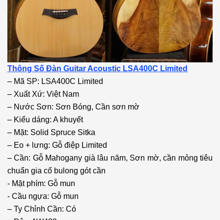
Thông Số Đàn Guitar Acoustic LSA400C Limited
– Mã SP: LSA400C Limited
– Xuất Xứ: Việt Nam
– Nước Sơn: Sơn Bóng, Cần sơn mờ
– Kiểu dáng: A khuyết
– Mặt: Solid Spruce Sitka
– Eo + lưng: Gỗ điệp Limited
– Cần: Gỗ Mahogany già lâu năm, Sơn mờ, cần mỏng tiêu
chuẩn gia cố bulong gót cần
- Mặt phím: Gỗ mun
- Cầu ngựa: Gỗ mun
– Ty Chỉnh Cần: Có