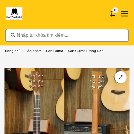
0 sản phẩ
0
Nhập từ khóa tìm kiếm...
Trang chủ
Sản phẩm
Đàn Guitar
Đàn Guitar Lương Sơn