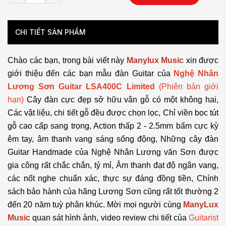
CHI TIẾT SẢN PHẨM
Chào các bạn, trong bài viết này
Manylux Music
xin được
giới thiệu đến các bạn mẫu đàn Guitar của
Nghệ Nhân
Lương Sơn Guitar LSA400C Limited
(Phiên bản giới
hạn)
Cây đàn cực đẹp sở hữu vân gỗ có một không hai,
Các vật liệu, chi tiết gỗ đều được chọn lọc, Chỉ viền bọc tút
gỗ cao cấp sang trọng, Action thấp 2 - 2.5mm bấm cực kỳ
êm tay, âm thanh vang sáng sống động,
Những cây đàn
Guitar Handmade của Nghệ Nhân Lương văn Sơn được
gia công rất chắc chắn, tỷ mỉ, Âm thanh đạt độ ngân vang,
các nốt nghe chuẩn xác, thực sự đáng đồng tiền, Chính
sách bảo hành của hãng Lương Sơn cũng rất tốt thường 2
đến 20 năm tuỳ phân khúc. Mời mọi người cùng
ManyLux
Music
quan sát hình ảnh, video review chi tiết của
Guitarist