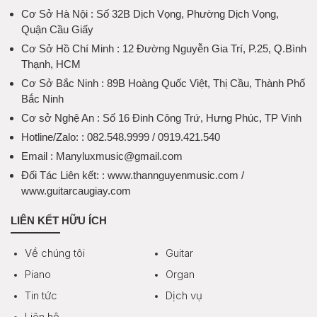
Cơ Sở Hà Nội
: Số 32B Dịch Vọng, Phường Dịch Vọng,
Quận Cầu Giấy
Cơ Sở Hồ Chí Minh
: 12 Đường Nguyễn Gia Trí, P.25, Q.Bình
Thạnh, HCM
Cơ Sở Bắc Ninh
: 89B Hoàng Quốc Việt, Thị Cầu, Thành Phố
Bắc Ninh
Cơ sở Nghệ An
: Số 16 Đinh Công Trứ, Hưng Phúc, TP Vinh
Hotline/Zalo:
: 082.548.9999 / 0919.421.540
Email
: Manyluxmusic@gmail.com
Đối Tác Liên kết:
: www.thannguyenmusic.com /
www.guitarcaugiay.com
LIÊN KẾT HỮU ÍCH
Về chúng tôi
Guitar
Piano
Organ
Tin tức
Dịch vụ
Liên hệ