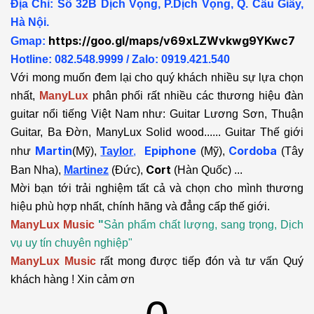
Địa Chỉ: Số 32B Dịch Vọng, P.Dịch Vọng, Q. Cầu Giấy,
Hà Nội.
https://goo.gl/maps/v69xLZWvkwg9YKwc7
Gmap:
Hotline: 082.548.9999 / Zalo: 0919.421.540
Với mong muốn đem lại cho quý khách nhiều sự lựa chọn
nhất,
ManyLux
phân phối rất nhiều các thương hiệu đàn
guitar nổi tiếng Việt Nam như: Guitar Lương Sơn, Thuận
Guitar, Ba Đờn, ManyLux Solid wood...... Guitar Thế giới
Martin
Epiphone
Cordoba
như
(Mỹ),
Taylor
,
(Mỹ),
(Tây
Cort
Ban Nha),
Martinez
(Đức),
(Hàn Quốc) ...
Mời bạn tới trải nghiệm tất cả và chọn cho mình thương
hiệu phù hợp nhất, chính hãng và đẳng cấp thế giới.
ManyLux Music
"
Sản phẩm chất lượng, sang trọng, Dịch
vụ uy tín chuyên nghiệp"
ManyLux Music
rất mong được tiếp đón và tư vấn Quý
khách hàng ! Xin cảm ơn