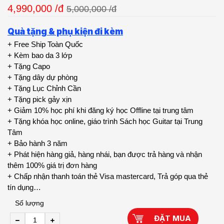
4,990,000
/đ
5,000,000 /đ
Quà tặng & phụ kiện đi kèm
+ Free Ship Toàn Quốc
+ Kèm bao da 3 lớp
+ Tặng Capo
+ Tặng dây dự phòng
+ Tặng Lục Chỉnh Cần
+ Tặng pick gảy xịn
+ Giảm 10% học phí khi đăng ký học Offline tại trung tâm
+ Tặng khóa học online, giáo trình Sách học Guitar tại Trung
Tâm
+ Bảo hành 3 năm
+ Phát hiện hàng giả, hàng nhái, bạn được trả hàng và nhận
thêm 100% giá trị đơn hàng
+ Chấp nhận thanh toán thẻ Visa mastercard, Trả góp qua thẻ
tín dụng…
Số lượng
ĐẶT MUA