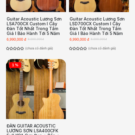
Guitar Acoustic Lương Sơn
Guitar Acoustic Lương Sơn
LSA700CX Custom l Cây
LSD700CX Custom l Cây
Đàn Tốt Nhất Trong Tầm
Đàn Tốt Nhất Trong Tầm
Giá l Bảo Hành Tới 5 Năm
Giá l Bảo Hành Tới 5 Năm
6,990,000 đ
8,000,000đ
6,990,000 đ
8,000,000đ
(chưa có đánh giá)
(chưa có đánh giá)
1 %
ĐÀN GUITAR ACOUSTIC
LƯƠNG SƠN LSA400CFK