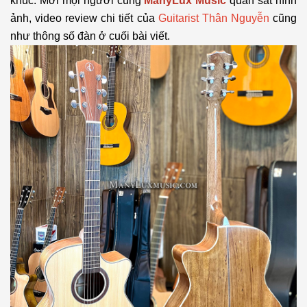
khúc. Mời mọi người cùng
ManyLux Music
quan sát hình
ảnh, video review chi tiết của
Guitarist Thân Nguyễn
cũng
như thông số đàn ở cuối bài viết.