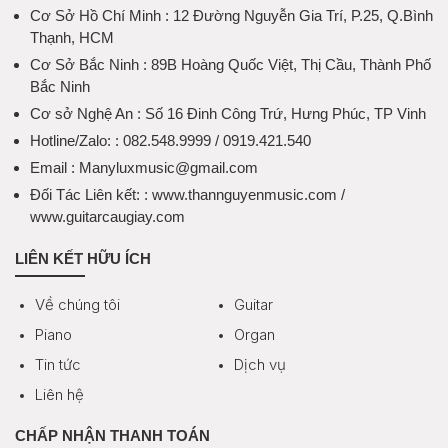
Cơ Sở Hồ Chí Minh
: 12 Đường Nguyễn Gia Trí, P.25, Q.Bình
Thạnh, HCM
Cơ Sở Bắc Ninh
: 89B Hoàng Quốc Việt, Thị Cầu, Thành Phố
Bắc Ninh
Cơ sở Nghệ An
: Số 16 Đinh Công Trứ, Hưng Phúc, TP Vinh
Hotline/Zalo:
: 082.548.9999 / 0919.421.540
Email
: Manyluxmusic@gmail.com
Đối Tác Liên kết:
: www.thannguyenmusic.com /
www.guitarcaugiay.com
LIÊN KẾT HỮU ÍCH
Về chúng tôi
Guitar
Piano
Organ
Tin tức
Dịch vụ
Liên hệ
CHẤP NHẬN THANH TOÁN