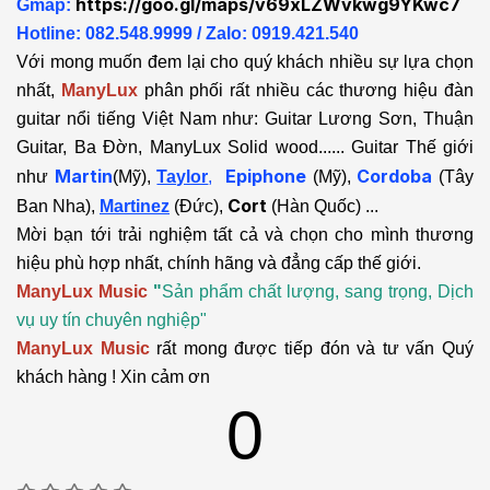
https://goo.gl/maps/v69xLZWvkwg9YKwc7
Gmap:
Hotline: 082.548.9999 / Zalo: 0919.421.540
Với mong muốn đem lại cho quý khách nhiều sự lựa chọn
nhất,
ManyLux
phân phối rất nhiều các thương hiệu đàn
guitar nổi tiếng Việt Nam như: Guitar Lương Sơn, Thuận
Guitar, Ba Đờn, ManyLux Solid wood...... Guitar Thế giới
Martin
Epiphone
Cordoba
như
(Mỹ),
Taylor
,
(Mỹ),
(Tây
Cort
Ban Nha),
Martinez
(Đức),
(Hàn Quốc) ...
Mời bạn tới trải nghiệm tất cả và chọn cho mình thương
hiệu phù hợp nhất, chính hãng và đẳng cấp thế giới.
ManyLux Music
"
Sản phẩm chất lượng, sang trọng, Dịch
vụ uy tín chuyên nghiệp"
ManyLux Music
rất mong được tiếp đón và tư vấn Quý
khách hàng ! Xin cảm ơn
0