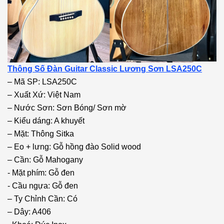
Thông Số Đàn Guitar Classic Lương Sơn LSA250C
– Mã SP: LSA250C
– Xuất Xứ: Việt Nam
– Nước Sơn: Sơn Bóng/ Sơn mờ
– Kiểu dáng: A khuyết
– Mặt: Thông Sitka
– Eo + lưng: Gỗ hồng đào Solid wood
– Cần: Gỗ Mahogany
- Mặt phím: Gỗ đen
- Cầu ngựa: Gỗ đen
– Ty Chỉnh Cần: Có
– Dây: A406