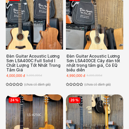
Đàn Guitar Acoustic Lương
Đàn Guitar Acoustic Lương
Sơn LSA400C Full Solid l
Sơn LSA400CE Cây đàn tốt
Chất Lượng Tốt Nhất Trong
nhất trong tầm giá, Có EQ
Tầm Giá
biểu diễn
4,000,000 đ
5,000,000đ
4,990,000 đ
6,000,000đ
(chưa có đánh giá)
(chưa có đánh giá)
24 %
20 %