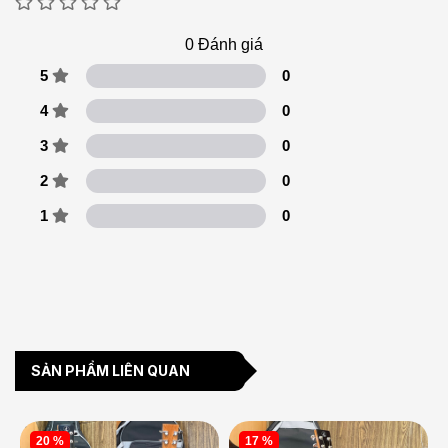
0
Đánh giá
5
0
4
0
3
0
2
0
1
0
SẢN PHẨM LIÊN QUAN
20 %
17 %