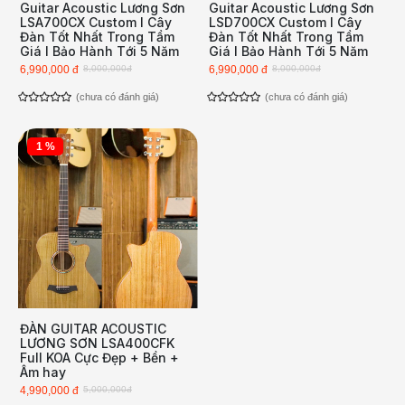
Guitar Acoustic Lương Sơn
Guitar Acoustic Lương Sơn
LSA700CX Custom l Cây
LSD700CX Custom l Cây
Đàn Tốt Nhất Trong Tầm
Đàn Tốt Nhất Trong Tầm
Giá l Bảo Hành Tới 5 Năm
Giá l Bảo Hành Tới 5 Năm
6,990,000 đ
8,000,000đ
6,990,000 đ
8,000,000đ
(chưa có đánh giá)
(chưa có đánh giá)
1 %
ĐÀN GUITAR ACOUSTIC
LƯƠNG SƠN LSA400CFK
Full KOA Cực Đẹp + Bền +
Âm hay
4,990,000 đ
5,000,000đ